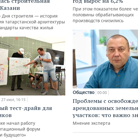
ась строительная
год вырос на 6,2%
 Казани
При этом показатели более ч
половины обрабатывающих
ю Дня строителя — история
производств снизились
ия татарстанской архитектуры
тандарты качества жилья
Общество
00:00
27 июл, 16:15
Проблемы с освобожд
ый тест-драйв для
арендованных земель
иков
участков: что важно з
ке начал работу
Мнение эксперта
нтационный форум
и будущего»