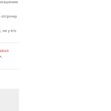
 погашению
 отсрочку
 ни у его
анал
.