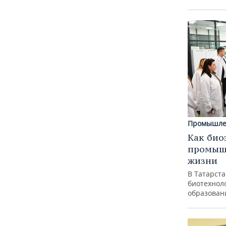
Промышле
Как био
промышл
жизни
В Татарст
биотехноло
образован