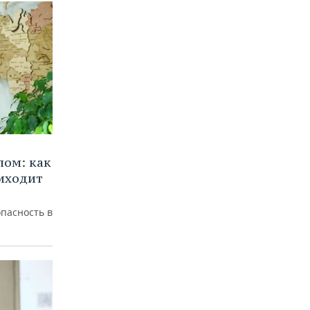
лом: как
иходит
пасность в