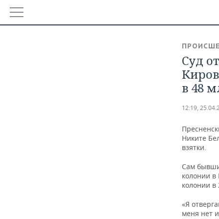
РЕГИОНЫ
ПРОИСШЕ
БАШКОРТОСТАН
Суд о
НОВОСТИ
Киров
ТАТАРСТАН
АНАЛИТИКА
в 48 
УДМУРТИЯ
НОВОСТИ АНАЛИТИКИ
ЭКОНОМИКА
12:19, 25.04.
ДЕКЛАРАЦИИ О ДОХОДАХ
НОВОСТИ ЭКОНОМИКИ
ПРОМЫШЛЕННОСТЬ
Пресненск
Никите Бе
КОРОЛИ ГОСЗАКАЗА ПФО
ФИНАНСЫ
НОВОСТИ ПРОМЫШЛЕННОСТИ
НЕДВИЖИМОСТЬ
взятки.
Сам бывши
ВУЗЫ ТАТАРСТАНА
БАНКИ
АГРОПРОМ
НОВОСТИ НЕДВИЖИМОСТИ
АВТО
колонии в 
колонии в 
КОМУ ПРИНАДЛЕЖАТ ТОРГОВЫЕ ЦЕНТРЫ ТАТАРСТА
БЮДЖЕТ
МАШИНОСТРОЕНИЕ
НОВОСТИ АВТО
БИЗНЕС
«Я отверга
меня нет 
ИНВЕСТИЦИИ
НЕФТЕХИМИЯ
НОВОСТИ БИЗНЕСА
ТЕХНОЛОГИИ