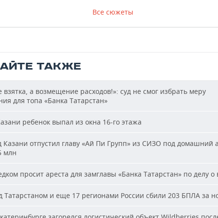
Все сюжеты
ТАЙТЕ ТАКЖЕ
 взятка, а возмещение расходов!»: суд не смог избрать меру
ия для топа «Банка Татарстан»
азани ребенок выпал из окна 16-го этажа
 Казани отпустил главу «Ай Пи Групп» из СИЗО под домашний 
5 млн
дком просит ареста для замглавы «Банка Татарстан» по делу о 
 Татарстаном и еще 17 регионами России сбили 203 БПЛА за н
катеринбурге загорелся логистический объект Wildberries посл