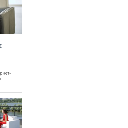
И
рнет-
ы