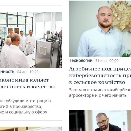
Технологии
31 июл, 00:00
Агробизнес под прице
нность
04 авг, 10:20
кибербезопасность пр
экономика меняет
в сельское хозяйство
енность и качество
Зачем выстраивать кибербезо
агросекторе и с чего начать
ане обсудили интеграцию
гий в производство,
ие и социальную сферу