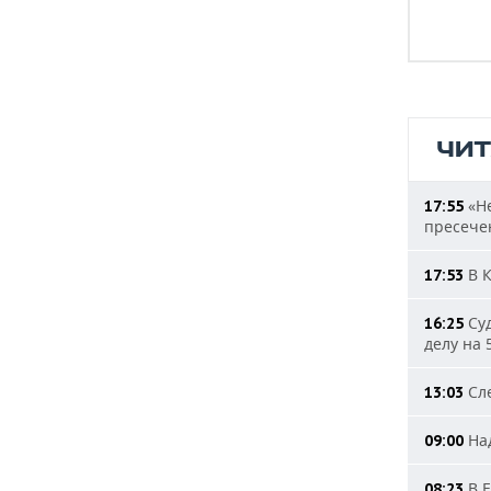
ЧИ
«Не
17:55
пресечен
В К
17:53
Суд
16:25
делу на 
Сле
13:03
Над
09:00
В Е
08:23