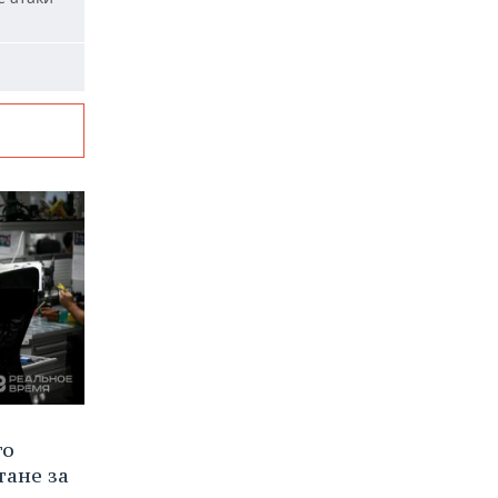
го
тане за