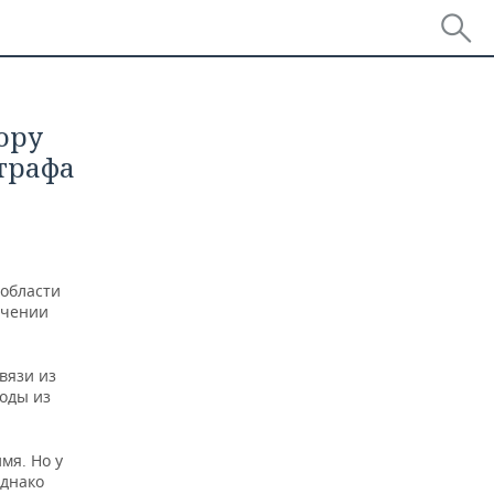
ору
трафа
 области
учении
вязи из
ходы из
мя. Но у
Однако