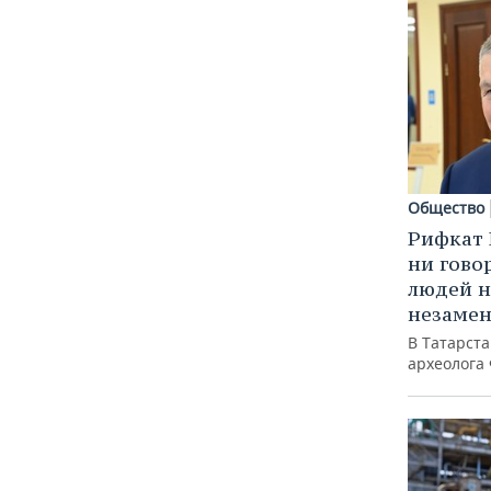
Общество
Рифкат 
ни гово
людей н
незаме
В Татарст
археолога