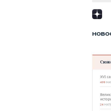
ВОДНЫЕ ВИДЫ СПОРТА
ОБРАЗОВАНИЕ
ХОККЕЙ С МЯЧОМ
ПРОИСШЕСТВИЯ
НОВО
Сюж
XVI с
499
МА
Велик
истор
24
МАТ