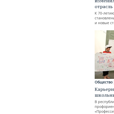
изменил
отрасль
К 70-лети
становлен
и новые с
Общество
Карьерн
школьн
В республи
профорие
«Професси