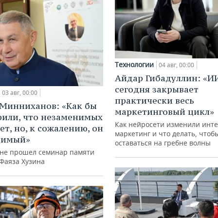
Технологии
04 авг, 00:00
Айдар Гибадуллин: «И
сегодня закрывает
03 авг, 00:00
практически весь
Минниханов: «Как бы
маркетинговый цикл»
рили, что незаменимых
Как нейросети изменили инте
ет, но, к сожалению, он
маркетинг и что делать, чтоб
нимый»
оставаться на гребне волны
ане прошел семинар памяти
 Фаяза Хузина