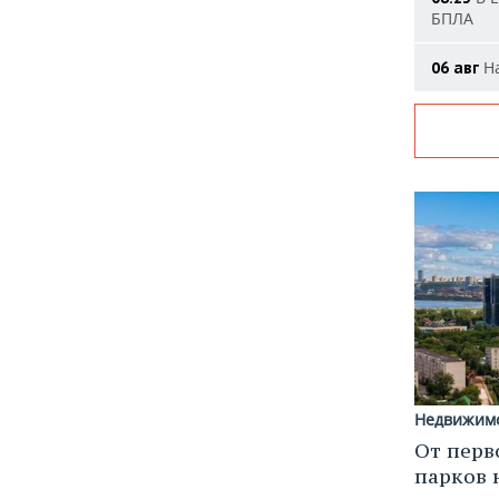
БПЛА
На
06 авг
Недвижим
От перв
парков 