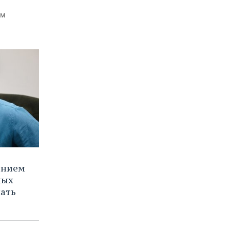
ем
ением
ных
нать