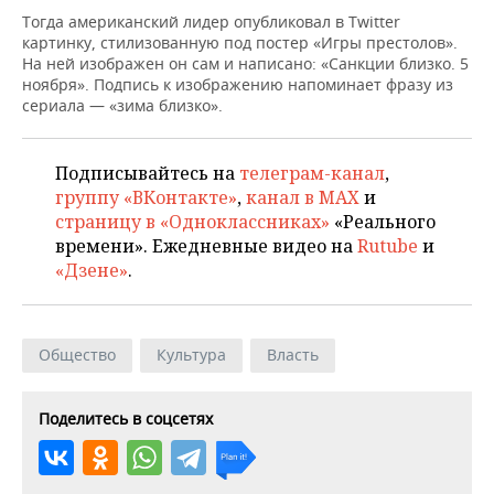
ВОДНЫЕ ВИДЫ СПОРТА
ОБРАЗОВАНИЕ
Тогда американский лидер опубликовал в Twitter
картинку, стилизованную под постер «Игры престолов».
ХОККЕЙ С МЯЧОМ
ПРОИСШЕСТВИЯ
На ней изображен он сам и написано: «Санкции близко. 5
ноября». Подпись к изображению напоминает фразу из
сериала — «зима близко».
Подписывайтесь на
телеграм-канал
,
группу «ВКонтакте»
,
канал в MAX
и
страницу в «Одноклассниках»
«Реального
времени». Ежедневные видео на
Rutube
и
«Дзене»
.
Общество
Культура
Власть
Поделитесь в соцсетях