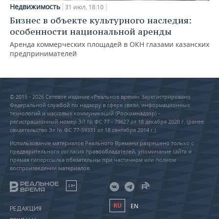
Недвижимость
31 июл, 18:10
Бизнес в объекте культурного наследия:
особенности национальной аренды
Аренда коммерческих площадей в ОКН глазами казанских
предпринимателей
© 2015 - 2026 Сетевое издание «Реальное время» Зарегистрировано
Федеральной службой по надзору в сфере связи, информационных
технологий и массовых коммуникаций (Роскомнадзор) –
регистрационный номер ЭЛ № ФС 77 - 79627 от 18 декабря 2020 г. (ранее
свидетельство Эл № ФС 77-59331 от 18 сентября 2014 г.)
Использование материалов Реального Времени разрешено только с
предварительного согласия правообладателей, упоминание сайта и
прямая гиперссылка обязательны при частичном или полном
воспроизведении материалов.
18+
RU
EN
РЕДАКЦИЯ