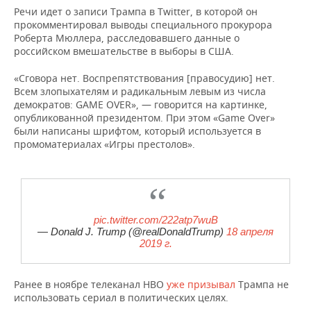
НЕФТЕХИМИЯ
Речи идет о записи Трампа в Twitter, в которой он
прокомментировал выводы специального прокурора
РОЗНИЧНАЯ ТОРГОВЛЯ
НОВОСТИ ТЕХНОЛОГИЙ
МЕРОПРИЯТИЯ
НЕФТЬ
Роберта Мюллера, расследовавшего данные о
российском вмешательстве в выборы в США.
ТРАНСПОРТ
IT
НОВОСТИ МЕРОПРИЯТИЙ
СПОРТ
ОПК
«Сговора нет. Воспрепятствования [правосудию] нет.
УСЛУГИ
МЕДИА
ВЫЕЗДНАЯ РЕДАКЦИЯ
НОВОСТИ СПОРТА
ОБЩЕСТВО
Всем злопыхателям и радикальным левым из числа
ЭНЕРГЕТИКА
демократов: GAME OVER», — говорится на картинке,
опубликованной президентом. При этом «Game Over»
ТЕЛЕКОММУНИКАЦИИ
БИЗНЕС-БРАНЧИ
ФУТБОЛ
НОВОСТИ ОБЩЕСТВА
ФОТОГАЛЕРЕЯ
были написаны шрифтом, который используется в
промоматериалах «Игры престолов».
ONLINE-КОНФЕРЕНЦИИ
ХОККЕЙ
ВЛАСТЬ
СЮЖЕТЫ
ОТКРЫТАЯ ЛЕКЦИЯ
БАСКЕТБОЛ
ИНФРАСТРУКТУРА
СПРАВОЧНИК
ВОЛЕЙБОЛ
ИСТОРИЯ
СПИСОК ПЕРСОН
ПОЛНАЯ ВЕРСИЯ
pic.twitter.com/222atp7wuB
— Donald J. Trump (@realDonaldTrump)
18 апреля
2019 г.
КИБЕРСПОРТ
КУЛЬТУРА
СПИСОК КОМПАНИЙ
ФИГУРНОЕ КАТАНИЕ
МЕДИЦИНА
Ранее в ноябре телеканал HBO
уже призывал
Трампа не
использовать сериал в политических целях.