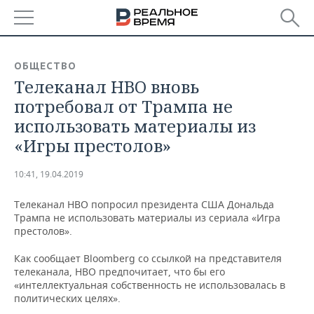
РЕГИОНЫ
ОБЩЕСТВО
Телеканал HBO вновь
БАШКОРТОСТАН
НОВОСТИ
потребовал от Трампа не
ТАТАРСТАН
АНАЛИТИКА
использовать материалы из
«Игры престолов»
УДМУРТИЯ
НОВОСТИ АНАЛИТИКИ
ЭКОНОМИКА
10:41, 19.04.2019
ДЕКЛАРАЦИИ О ДОХОДАХ
НОВОСТИ ЭКОНОМИКИ
ПРОМЫШЛЕННОСТЬ
Телеканал HBO попросил президента США Дональда
КОРОЛИ ГОСЗАКАЗА ПФО
ФИНАНСЫ
НОВОСТИ
НЕДВИЖИМОСТЬ
Трампа не использовать материалы из сериала «Игра
ПРОМЫШЛЕННОСТИ
престолов».
ВУЗЫ ТАТАРСТАНА
БАНКИ
НОВОСТИ НЕДВИЖИМОСТИ
АВТО
АГРОПРОМ
Как сообщает Bloomberg со ссылкой на представителя
телеканала, HBO предпочитает, что бы его
КОМУ ПРИНАДЛЕЖАТ
БЮДЖЕТ
НОВОСТИ АВТО
БИЗНЕС
«интеллектуальная собственность не использовалась в
ТОРГОВЫЕ ЦЕНТРЫ
МАШИНОСТРОЕНИЕ
ТАТАРСТАНА
политических целях».
ИНВЕСТИЦИИ
НОВОСТИ БИЗНЕСА
ТЕХНОЛОГИИ