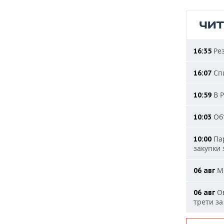
ЧИ
Рез
16:35
Спи
16:07
В Р
10:59
Объ
10:03
Пар
10:00
закупки
МИ
06 авг
Ов
06 авг
трети за