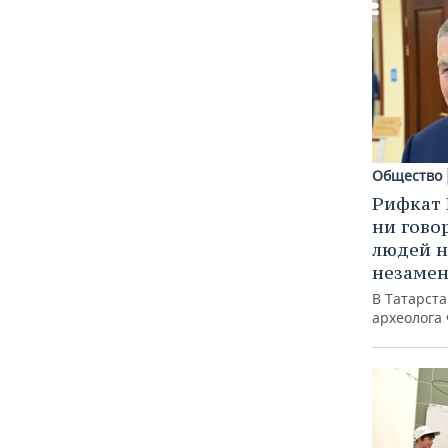
Общество
Рифкат 
ни гово
людей н
незаме
В Татарст
археолога