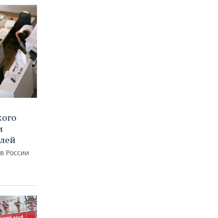
кого
и
блей
 в России