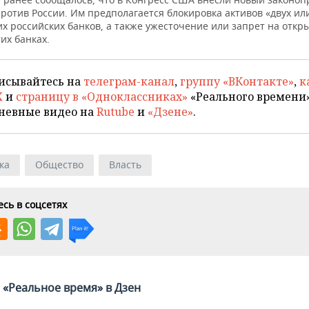
ротив России. Им предполагается блокировка активов «двух ил
х российских банков, а также ужесточение или запрет на откр
тих банках.
исывайтесь на
телеграм-канал
,
группу «ВКонтакте»
,
к
X
и
страницу в «Одноклассниках»
«Реального времени»
невные видео на
Rutube
и
«Дзене»
.
ка
Общество
Власть
сь в соцсетях
«Реальное время» в Дзен