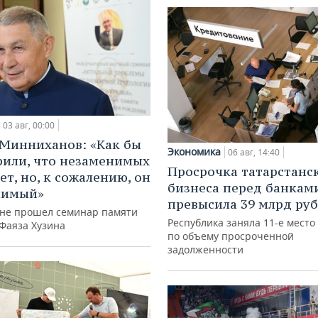
03 авг, 00:00
Минниханов: «Как бы
Экономика
06 авг, 14:40
рили, что незаменимых
Просрочка татарстанс
ет, но, к сожалению, он
бизнеса перед банкам
нимый»
превысила 39 млрд ру
ане прошел семинар памяти
Республика заняла 11-е место
 Фаяза Хузина
по объему просроченной
задолженности