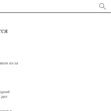
тся
вели из-за
редний
 дел
роект о