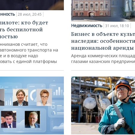
нность
28 июл, 20:45
пилоте: кто будет
Недвижимость
31 июл, 18:10
ть беспилотной
Бизнес в объекте куль
ностью
наследия: особенност
нниханов считает, что
национальной аренды
автономного транспорта на
е и в воздухе надо
Аренда коммерческих площад
овать с единой платформы
глазами казанских предприн