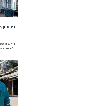
турного
и
ей в ОКН
имателей