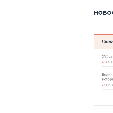
ВОДНЫЕ ВИДЫ СПОРТА
ОБРАЗОВАНИЕ
НОВО
ХОККЕЙ С МЯЧОМ
ПРОИСШЕСТВИЯ
Сюж
XVI с
499
МА
Велик
истор
24
МАТ