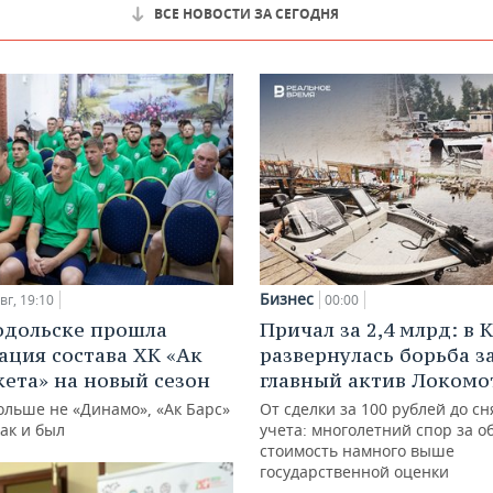
ВСЕ НОВОСТИ ЗА СЕГОДНЯ
Бизнес
вг, 19:10
00:00
одольске прошла
Причал за 2,4 млрд: в 
ация состава ХК «Ак
развернулась борьба з
кета» на новый сезон
главный актив Локомо
ольше не «Динамо», «Ак Барс»
От сделки за 100 рублей до сн
как и был
учета: многолетний спор за о
стоимость намного выше
государственной оценки