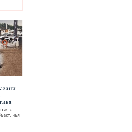
Казани
а
тива
ятия с
бъект, чья