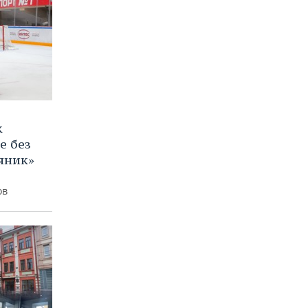
к
е без
яник»
ов