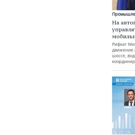
Промышле
На авто
управля
мобиль
Рифкат Ми
движение 
шоссе, вод
координир