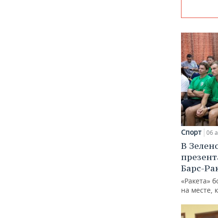
Спорт
06 а
В Зелен
презент
Барс-Ра
«Ракета» б
на месте, 