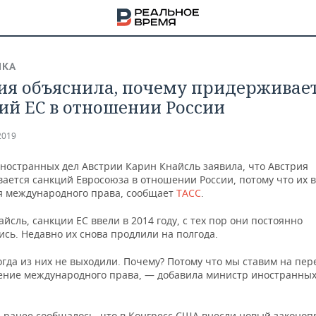
ИКА
ия объяснила, почему придерживае
ий ЕС в отношении России
2019
ностранных дел Австрии Карин Кнайсль заявила, что Австрия
ается санкций Евросоюза в отношении России, потому что их в
 международного права, сообщает
ТАСС
.
айсль, санкции ЕС ввели в 2014 году, с тех пор они постоянно
сь. Недавно их снова продлили на полгода.
гда из них не выходили. Почему? Потому что мы ставим на пе
ение международного права, — добавила министр иностранных
НА
 ранее сообщалось, что в Конгресс США внесли новый законоп