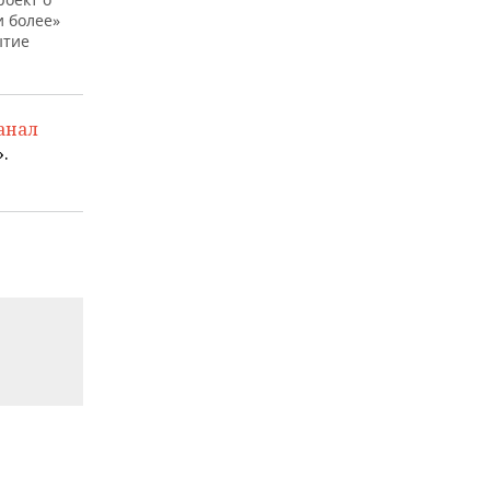
и более»
ытие
анал
.