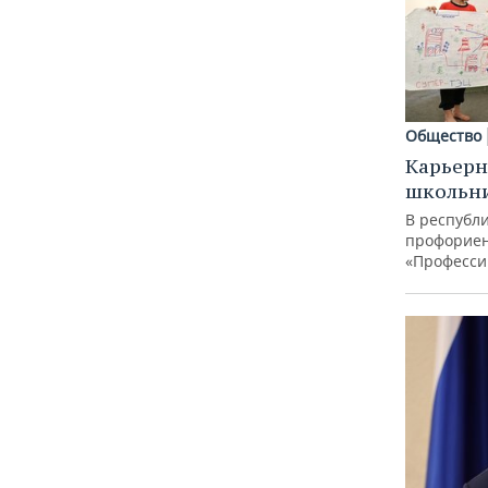
Общество
Карьерн
школьн
В республи
профорие
«Професси