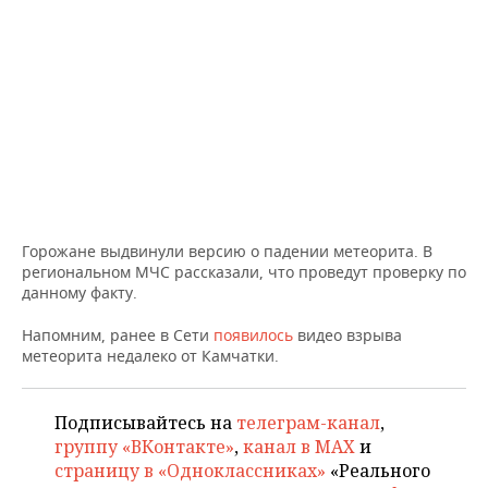
ВОДНЫЕ ВИДЫ СПОРТА
ОБРАЗОВАНИЕ
ХОККЕЙ С МЯЧОМ
ПРОИСШЕСТВИЯ
Горожане выдвинули версию о падении метеорита. В
региональном МЧС рассказали, что проведут проверку по
данному факту.
Напомним, ранее в Сети
появилось
видео взрыва
метеорита недалеко от Камчатки.
Подписывайтесь на
телеграм-канал
,
группу «ВКонтакте»
,
канал в MAX
и
страницу в «Одноклассниках»
«Реального