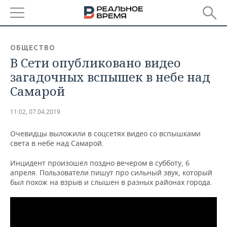
РЕГИОНЫ
ОБЩЕСТВО
В Сети опубликовано видео
БАШКОРТОСТАН
НОВОСТИ
загадочных вспышек в небе над
ТАТАРСТАН
АНАЛИТИКА
Самарой
УДМУРТИЯ
НОВОСТИ АНАЛИТИКИ
ЭКОНОМИКА
11:02, 07.04.2019
ДЕКЛАРАЦИИ О ДОХОДАХ
НОВОСТИ ЭКОНОМИКИ
ПРОМЫШЛЕННОСТЬ
Очевидцы выложили в соцсетях видео со вспышками
света в небе над Самарой.
КОРОЛИ ГОСЗАКАЗА ПФО
ФИНАНСЫ
НОВОСТИ
НЕДВИЖИМОСТЬ
ПРОМЫШЛЕННОСТИ
Инцидент произошел поздно вечером в субботу, 6
апреля. Пользователи пишут про сильный звук, который
ВУЗЫ ТАТАРСТАНА
БАНКИ
НОВОСТИ НЕДВИЖИМОСТИ
АВТО
был похож на взрыв и слышен в разных районах города.
АГРОПРОМ
КОМУ ПРИНАДЛЕЖАТ
БЮДЖЕТ
НОВОСТИ АВТО
БИЗНЕС
ТОРГОВЫЕ ЦЕНТРЫ
МАШИНОСТРОЕНИЕ
ТАТАРСТАНА
ИНВЕСТИЦИИ
НОВОСТИ БИЗНЕСА
ТЕХНОЛОГИИ