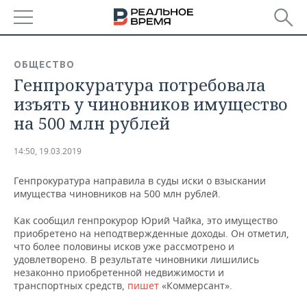
РЕГИОНЫ
ОБЩЕСТВО
Генпрокуратура потребовала
БАШКОРТОСТАН
НОВОСТИ
изъять у чиновников имущество
ТАТАРСТАН
АНАЛИТИКА
на 500 млн рублей
УДМУРТИЯ
НОВОСТИ АНАЛИТИКИ
ЭКОНОМИКА
14:50, 19.03.2019
ДЕКЛАРАЦИИ О ДОХОДАХ
НОВОСТИ ЭКОНОМИКИ
ПРОМЫШЛЕННОСТЬ
Генпрокуратура направила в суды иски о взыскании
имущества чиновников на 500 млн рублей.
КОРОЛИ ГОСЗАКАЗА ПФО
ФИНАНСЫ
НОВОСТИ
НЕДВИЖИМОСТЬ
ПРОМЫШЛЕННОСТИ
Как сообщил генпрокурор Юрий Чайка, это имущество
приобретено на неподтвержденные доходы. Он отметил,
ВУЗЫ ТАТАРСТАНА
БАНКИ
НОВОСТИ НЕДВИЖИМОСТИ
АВТО
что более половины исков уже рассмотрено и
АГРОПРОМ
удовлетворено. В результате чиновники лишились
КОМУ ПРИНАДЛЕЖАТ
БЮДЖЕТ
НОВОСТИ АВТО
БИЗНЕС
незаконно приобретенной недвижимости и
ТОРГОВЫЕ ЦЕНТРЫ
МАШИНОСТРОЕНИЕ
транспортных средств,
пишет
«Коммерсант».
ТАТАРСТАНА
ИНВЕСТИЦИИ
НОВОСТИ БИЗНЕСА
ТЕХНОЛОГИИ