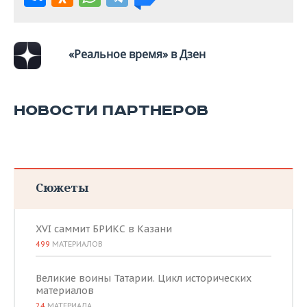
ВОДНЫЕ ВИДЫ СПОРТА
ОБРАЗОВАНИЕ
ХОККЕЙ С МЯЧОМ
ПРОИСШЕСТВИЯ
«Реальное время» в Дзен
НОВОСТИ ПАРТНЕРОВ
Сюжеты
XVI саммит БРИКС в Казани
499
МАТЕРИАЛОВ
Великие воины Татарии. Цикл исторических
материалов
24
МАТЕРИАЛА