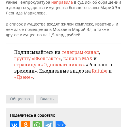
НЕФТЕХИМИЯ
Ранее Генпрокуратура
направила
в суд иск об обращении
в доход государства имущества бывшего главы Марий Эл
РОЗНИЧНАЯ ТОРГОВЛЯ
НОВОСТИ ТЕХНОЛОГИЙ
МЕРОПРИЯТИЯ
Леонида Маркелова.
НЕФТЬ
ТРАНСПОРТ
IT
НОВОСТИ МЕРОПРИЯТИЙ
СПОРТ
В список имущества входят жилой комплекс, квартиры и
ОПК
нежилые помещения в Москве и Марий Эл, а также
другое имущество на 1,5 млрд рублей.
УСЛУГИ
МЕДИА
ВЫЕЗДНАЯ РЕДАКЦИЯ
НОВОСТИ СПОРТА
ОБЩЕСТВО
ЭНЕРГЕТИКА
ТЕЛЕКОММУНИКАЦИИ
БИЗНЕС-БРАНЧИ
ФУТБОЛ
НОВОСТИ ОБЩЕСТВА
ФОТОГАЛЕРЕЯ
Подписывайтесь на
телеграм-канал
,
группу «ВКонтакте»
,
канал в MAX
и
ONLINE-КОНФЕРЕНЦИИ
ХОККЕЙ
ВЛАСТЬ
СЮЖЕТЫ
страницу в «Одноклассниках»
«Реального
времени». Ежедневные видео на
Rutube
и
ОТКРЫТАЯ ЛЕКЦИЯ
БАСКЕТБОЛ
ИНФРАСТРУКТУРА
СПРАВОЧНИК
«Дзене»
.
ВОЛЕЙБОЛ
ИСТОРИЯ
СПИСОК ПЕРСОН
ПОЛНАЯ ВЕРСИЯ
Общество
Власть
КИБЕРСПОРТ
КУЛЬТУРА
СПИСОК КОМПАНИЙ
ФИГУРНОЕ КАТАНИЕ
МЕДИЦИНА
Поделитесь в соцсетях