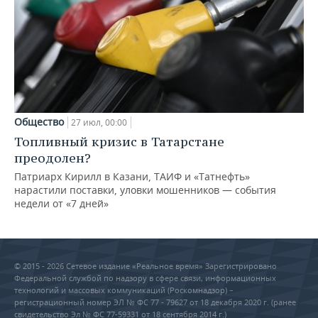
Общество
27 июл, 00:00
Топливный кризис в Татарстане
преодолен?
Патриарх Кирилл в Казани, ТАИФ и «Татнефть»
нарастили поставки, уловки мошенников — события
недели от «7 дней»
© 2015 - 2026 Сетевое издание «Реальное время» Зарегистрировано
Федеральной службой по надзору в сфере связи, информационных
технологий и массовых коммуникаций (Роскомнадзор) –
регистрационный номер ЭЛ № ФС 77 - 79627 от 18 декабря 2020 г. (ранее
свидетельство Эл № ФС 77-59331 от 18 сентября 2014 г.)