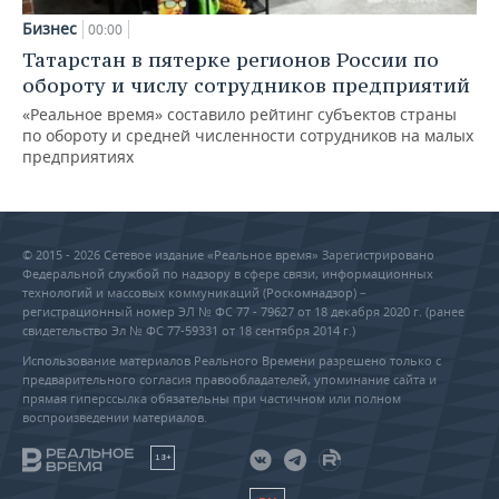
Бизнес
00:00
Татарстан в пятерке регионов России по
обороту и числу сотрудников предприятий
«Реальное время» составило рейтинг субъектов страны
по обороту и средней численности сотрудников на малых
предприятиях
© 2015 - 2026 Сетевое издание «Реальное время» Зарегистрировано
Федеральной службой по надзору в сфере связи, информационных
технологий и массовых коммуникаций (Роскомнадзор) –
регистрационный номер ЭЛ № ФС 77 - 79627 от 18 декабря 2020 г. (ранее
свидетельство Эл № ФС 77-59331 от 18 сентября 2014 г.)
Использование материалов Реального Времени разрешено только с
предварительного согласия правообладателей, упоминание сайта и
прямая гиперссылка обязательны при частичном или полном
воспроизведении материалов.
18+