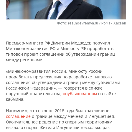
НЕФТЕХИМИЯ
РОЗНИЧНАЯ ТОРГОВЛЯ
НОВОСТИ ТЕХНОЛОГИЙ
МЕРОПРИЯТИЯ
НЕФТЬ
Фото: realnoevremya.ru / Роман Хасаев
ТРАНСПОРТ
IT
НОВОСТИ МЕРОПРИЯТИЙ
СПОРТ
ОПК
УСЛУГИ
МЕДИА
ВЫЕЗДНАЯ РЕДАКЦИЯ
НОВОСТИ СПОРТА
ОБЩЕСТВО
ЭНЕРГЕТИКА
Премьер-министр РФ Дмитрий Медведев поручил
Минэкономразвития РФ и Минюсту РФ проработать
ТЕЛЕКОММУНИКАЦИИ
БИЗНЕС-БРАНЧИ
ФУТБОЛ
НОВОСТИ ОБЩЕСТВА
ФОТОГАЛЕРЕЯ
типовой проект соглашений об утверждении границ
между регионами.
ONLINE-КОНФЕРЕНЦИИ
ХОККЕЙ
ВЛАСТЬ
СЮЖЕТЫ
«Минэкономразвития России, Минюсту России
проработать предложения по разработке типового
ОТКРЫТАЯ ЛЕКЦИЯ
БАСКЕТБОЛ
ИНФРАСТРУКТУРА
СПРАВОЧНИК
соглашения об утверждении границ между субъектами
Российской Федерации», — говорится в списке
ВОЛЕЙБОЛ
ИСТОРИЯ
СПИСОК ПЕРСОН
ПОЛНАЯ ВЕРСИЯ
поручений правительства,
опубликованном
на сайте
кабмина.
КИБЕРСПОРТ
КУЛЬТУРА
СПИСОК КОМПАНИЙ
Напомним, что в конце 2018 года было заключено
соглашение
о границе между Чечней и Ингушетией.
ФИГУРНОЕ КАТАНИЕ
МЕДИЦИНА
Окончательное решение по спорным территориям
вызвало споры. Жители Ингушетии несколько раз