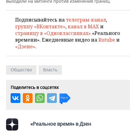
ВОДНЫЕ ВИДЫ СПОРТА
ОБРАЗОВАНИЕ
выходили на митинги против изменения границ.
ХОККЕЙ С МЯЧОМ
ПРОИСШЕСТВИЯ
Подписывайтесь на
телеграм-канал
,
группу «ВКонтакте»
,
канал в MAX
и
страницу в «Одноклассниках»
«Реального
времени». Ежедневные видео на
Rutube
и
«Дзене»
.
Общество
Власть
Поделитесь в соцсетях
«Реальное время» в Дзен