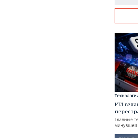
Технологи
ИИ взла
перестр
Главные т
минувшей