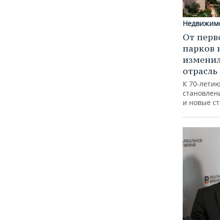
Недвижим
От перв
парков 
изменил
отрасль
К 70-лети
становлен
и новые с