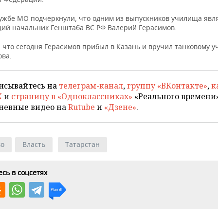
лужбе МО подчеркнули, что одним из выпускников училища явля
ий начальник Генштаба ВС РФ Валерий Герасимов.
 что сегодня Герасимов прибыл в Казань и вручил танковому 
ова.
исывайтесь на
телеграм-канал
,
группу «ВКонтакте»
,
к
X
и
страницу в «Одноклассниках»
«Реального времени»
невные видео на
Rutube
и
«Дзене»
.
во
Власть
Татарстан
сь в соцсетях