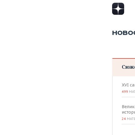
ВОДНЫЕ ВИДЫ СПОРТА
ОБРАЗОВАНИЕ
ХОККЕЙ С МЯЧОМ
ПРОИСШЕСТВИЯ
НОВО
Сюж
XVI с
499
МА
Велик
истор
24
МАТ