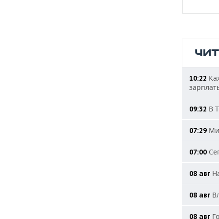
ЧИ
Каж
10:22
зарплат
В Т
09:32
Мин
07:29
Сег
07:00
На
08 авг
Вл
08 авг
Го
08 авг