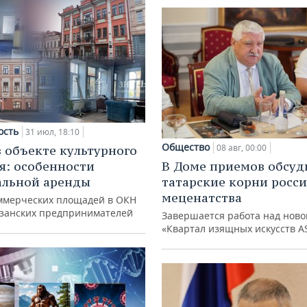
ость
31 июл, 18:10
Общество
08 авг, 00:00
в объекте культурного
я: особенности
В Доме приемов обсуд
альной аренды
татарские корни росс
меценатства
ммерческих площадей в ОКН
азанских предпринимателей
Завершается работа над ново
«Квартал изящных искусств A