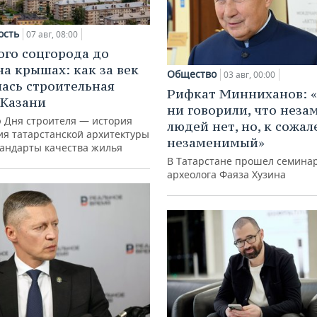
ость
07 авг, 08:00
ого соцгорода до
на крышах: как за век
Общество
03 авг, 00:00
ась строительная
Рифкат Минниханов: «
 Казани
ни говорили, что нез
ю Дня строителя — история
людей нет, но, к сожал
ия татарстанской архитектуры
незаменимый»
тандарты качества жилья
В Татарстане прошел семина
археолога Фаяза Хузина