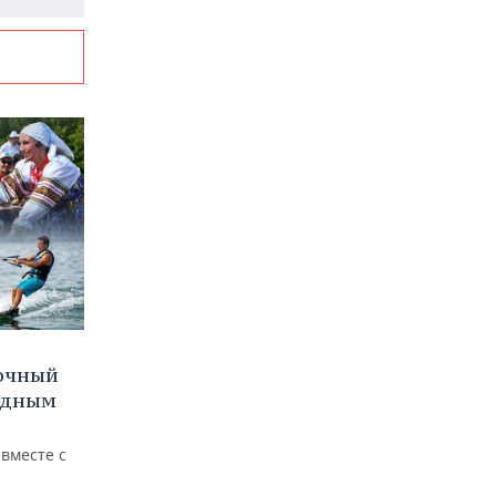
очный
водным
вместе с