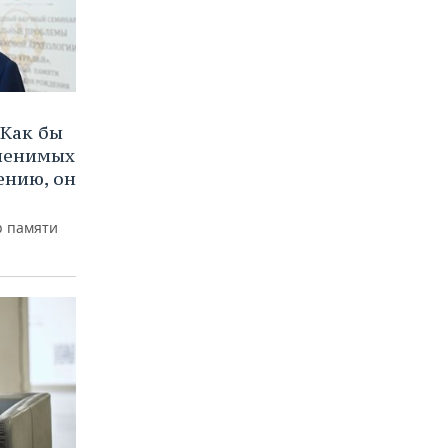
Как бы
аменимых
ению, он
р памяти