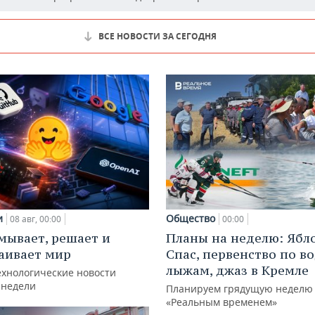
ВСЕ НОВОСТИ ЗА СЕГОДНЯ
и
Общество
08 авг, 00:00
00:00
мывает, решает и
Планы на неделю: Ябл
аивает мир
Спас, первенство по 
лыжам, джаз в Кремле
ехнологические новости
 недели
Планируем грядущую неделю 
«Реальным временем»