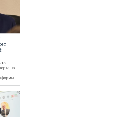
5
дет
й
что
порта на
атформы