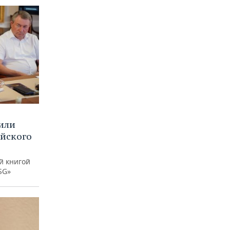
или
ийского
й книгой
SG»