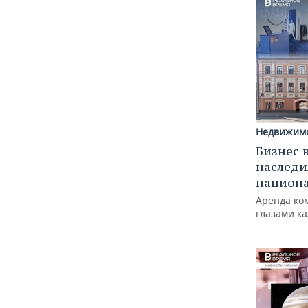
Недвижим
Бизнес 
наследи
национ
Аренда ко
глазами к