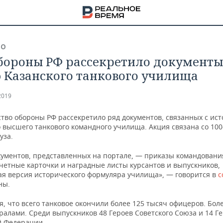
ВО
ороны РФ рассекретило документы 
 Казанского танкового училища
2019
тво обороны РФ рассекретило ряд документов, связанных с ис
о высшего танкового командного училища. Акция связана со 10
уза.
кументов, представленных на портале, — приказы командовани
учетные карточки и наградные листы курсантов и выпускников,
ая версия исторического формуляра училища», — говорится в
с
ны.
НА
, что всего танковое окончили более 125 тысяч офицеров. Бол
ралами. Среди выпускников 48 Героев Советского Союза и 14 Г
й Федерации.