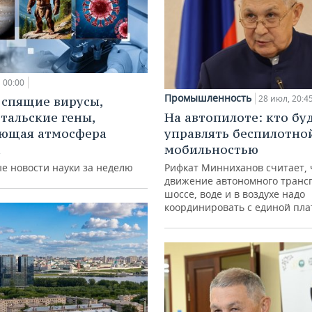
00:00
Промышленность
28 июл, 20:4
 спящие вирусы,
тальские гены,
На автопилоте: кто бу
ающая атмосфера
управлять беспилотно
а
мобильностью
е новости науки за неделю
Рифкат Минниханов считает, 
движение автономного транс
шоссе, воде и в воздухе надо
координировать с единой пл