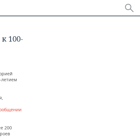
к 100-
торией
0-летием
я,
ообщении
ее 200
ероев