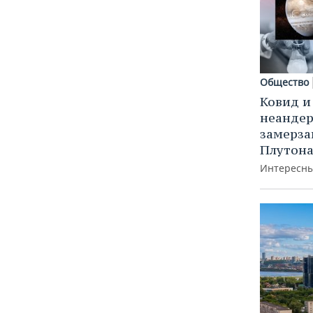
Общество
Ковид и
неандер
замерз
Плутон
Интересны