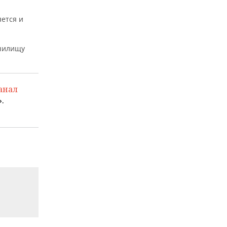
ется и
училищу
анал
.