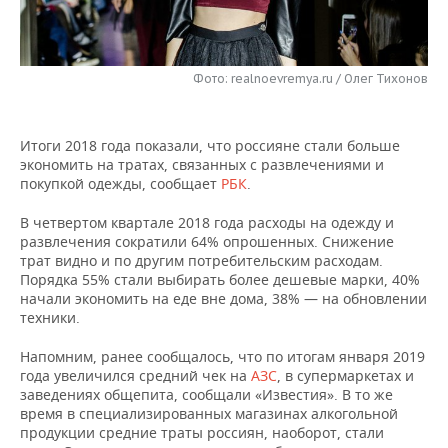
НЕФТЕХИМИЯ
РОЗНИЧНАЯ ТОРГОВЛЯ
НОВОСТИ ТЕХНОЛОГИЙ
МЕРОПРИЯТИЯ
НЕФТЬ
Фото: realnoevremya.ru / Олег Тихонов
ТРАНСПОРТ
IT
НОВОСТИ МЕРОПРИЯТИЙ
СПОРТ
ОПК
УСЛУГИ
МЕДИА
ВЫЕЗДНАЯ РЕДАКЦИЯ
НОВОСТИ СПОРТА
ОБЩЕСТВО
ЭНЕРГЕТИКА
Итоги 2018 года показали, что россияне стали больше
экономить на тратах, связанных с развлечениями и
ТЕЛЕКОММУНИКАЦИИ
БИЗНЕС-БРАНЧИ
ФУТБОЛ
НОВОСТИ ОБЩЕСТВА
ФОТОГАЛЕРЕЯ
покупкой одежды, сообщает
РБК
.
ONLINE-КОНФЕРЕНЦИИ
ХОККЕЙ
ВЛАСТЬ
СЮЖЕТЫ
В четвертом квартале 2018 года расходы на одежду и
развлечения сократили 64% опрошенных. Снижение
трат видно и по другим потребительским расходам.
ОТКРЫТАЯ ЛЕКЦИЯ
БАСКЕТБОЛ
ИНФРАСТРУКТУРА
СПРАВОЧНИК
Порядка 55% стали выбирать более дешевые марки, 40%
начали экономить на еде вне дома, 38% — на обновлении
ВОЛЕЙБОЛ
ИСТОРИЯ
СПИСОК ПЕРСОН
ПОЛНАЯ ВЕРСИЯ
техники.
Напомним, ранее сообщалось, что по итогам января 2019
КИБЕРСПОРТ
КУЛЬТУРА
СПИСОК КОМПАНИЙ
года увеличился средний чек на
АЗС
, в супермаркетах и
заведениях общепита, сообщали «Известия». В то же
ФИГУРНОЕ КАТАНИЕ
МЕДИЦИНА
время в специализированных магазинах алкогольной
продукции средние траты россиян, наоборот, стали