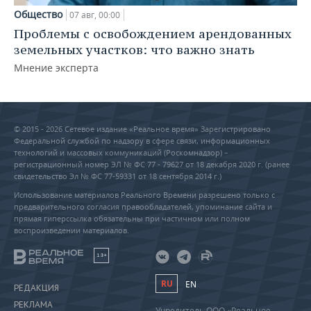
Общество
07 авг, 00:00
Проблемы с освобождением арендованных
земельных участков: что важно знать
Мнение эксперта
© 2015 - 2026 Сетевое издание «Реальное время» Зарегистрировано
Федеральной службой по надзору в сфере связи, информационных
технологий и массовых коммуникаций (Роскомнадзор) –
регистрационный номер ЭЛ № ФС 77 - 79627 от 18 декабря 2020 г. (ранее
свидетельство Эл № ФС 77-59331 от 18 сентября 2014 г.)
Использование материалов Реального Времени разрешено только с
предварительного согласия правообладателей, упоминание сайта и
прямая гиперссылка обязательны при частичном или полном
воспроизведении материалов.
18+
RU
EN
РЕДАКЦИЯ
РЕКЛАМА
Учредитель ООО «Реальное