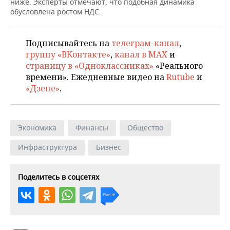
ВОДНЫЕ ВИДЫ СПОРТА
ОБРАЗОВАНИЕ
ниже. Эксперты отмечают, что подобная динамика
обусловлена ростом НДС.
ХОККЕЙ С МЯЧОМ
ПРОИСШЕСТВИЯ
Подписывайтесь на
телеграм-канал
,
группу «ВКонтакте»
,
канал в MAX
и
страницу в «Одноклассниках»
«Реального
времени». Ежедневные видео на
Rutube
и
«Дзене»
.
Экономика
Финансы
Общество
Инфраструктура
Бизнес
Поделитесь в соцсетях