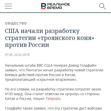
РЕГИОНЫ
ОБЩЕСТВО
США начали разработку
БАШКОРТОСТАН
НОВОСТИ
стратегии «троянского коня»
ТАТАРСТАН
АНАЛИТИКА
против России
УДМУРТИЯ
НОВОСТИ АНАЛИТИКИ
ЭКОНОМИКА
07:45, 22.02.2019
ДЕКЛАРАЦИИ О ДОХОДАХ
НОВОСТИ ЭКОНОМИКИ
ПРОМЫШЛЕННОСТЬ
Начальник штаба ВВС США генерал Дэвид Голдфайн
заявил, что Пентагон начал разработку новой стратегии
КОРОЛИ ГОСЗАКАЗА ПФО
ФИНАНСЫ
НОВОСТИ
НЕДВИЖИМОСТЬ
боевых действий против России и Китая,
ПРОМЫШЛЕННОСТИ
предполагающей «скрытное вторжение».
ВУЗЫ ТАТАРСТАНА
БАНКИ
НОВОСТИ НЕДВИЖИМОСТИ
АВТО
По его словам, на разработку стратегии потратят около
АГРОПРОМ
$135 млрд. Она станет ответом на «угрозу» со стороны
КОМУ ПРИНАДЛЕЖАТ
БЮДЖЕТ
НОВОСТИ АВТО
БИЗНЕС
Китая и России, пишет
Telepolis
.
ТОРГОВЫЕ ЦЕНТРЫ
МАШИНОСТРОЕНИЕ
ТАТАРСТАНА
Голдфайн также заявил, что эта стратегия даст войскам
ИНВЕСТИЦИИ
НОВОСТИ БИЗНЕСА
ТЕХНОЛОГИИ