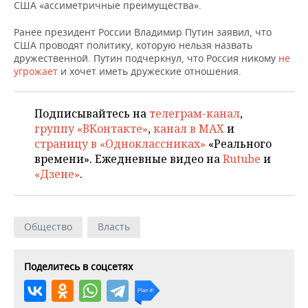
НЕФТЕХИМИЯ
США «ассиметричные преимущества».
РОЗНИЧНАЯ ТОРГОВЛЯ
НОВОСТИ ТЕХНОЛОГИЙ
МЕРОПРИЯТИЯ
Ранее президент России Владимир Путин заявил, что
НЕФТЬ
США проводят политику, которую нельзя назвать
ТРАНСПОРТ
IT
НОВОСТИ МЕРОПРИЯТИЙ
СПОРТ
дружественной. Путин подчеркнул, что Россия никому
не
ОПК
угрожает
и хочет иметь дружеские отношения.
УСЛУГИ
МЕДИА
ВЫЕЗДНАЯ РЕДАКЦИЯ
НОВОСТИ СПОРТА
ОБЩЕСТВО
ЭНЕРГЕТИКА
Подписывайтесь на
телеграм-канал
,
ТЕЛЕКОММУНИКАЦИИ
БИЗНЕС-БРАНЧИ
ФУТБОЛ
НОВОСТИ ОБЩЕСТВА
ФОТОГАЛЕРЕЯ
группу «ВКонтакте»
,
канал в MAX
и
страницу в «Одноклассниках»
«Реального
ONLINE-КОНФЕРЕНЦИИ
ХОККЕЙ
ВЛАСТЬ
СЮЖЕТЫ
времени». Ежедневные видео на
Rutube
и
«Дзене»
.
ОТКРЫТАЯ ЛЕКЦИЯ
БАСКЕТБОЛ
ИНФРАСТРУКТУРА
СПРАВОЧНИК
ВОЛЕЙБОЛ
ИСТОРИЯ
СПИСОК ПЕРСОН
ПОЛНАЯ ВЕРСИЯ
Общество
Власть
КИБЕРСПОРТ
КУЛЬТУРА
СПИСОК КОМПАНИЙ
Поделитесь в соцсетях
ФИГУРНОЕ КАТАНИЕ
МЕДИЦИНА