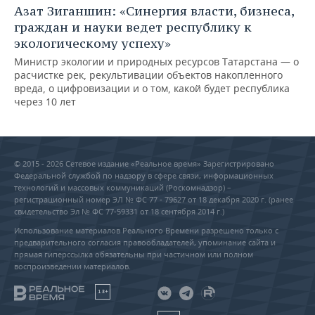
Азат Зиганшин: «Синергия власти, бизнеса,
граждан и науки ведет республику к
экологическому успеху»
Министр экологии и природных ресурсов Татарстана — о
расчистке рек, рекультивации объектов накопленного
вреда, о цифровизации и о том, какой будет республика
через 10 лет
© 2015 - 2026 Сетевое издание «Реальное время» Зарегистрировано
Федеральной службой по надзору в сфере связи, информационных
технологий и массовых коммуникаций (Роскомнадзор) –
регистрационный номер ЭЛ № ФС 77 - 79627 от 18 декабря 2020 г. (ранее
свидетельство Эл № ФС 77-59331 от 18 сентября 2014 г.)
Использование материалов Реального Времени разрешено только с
предварительного согласия правообладателей, упоминание сайта и
прямая гиперссылка обязательны при частичном или полном
воспроизведении материалов.
18+