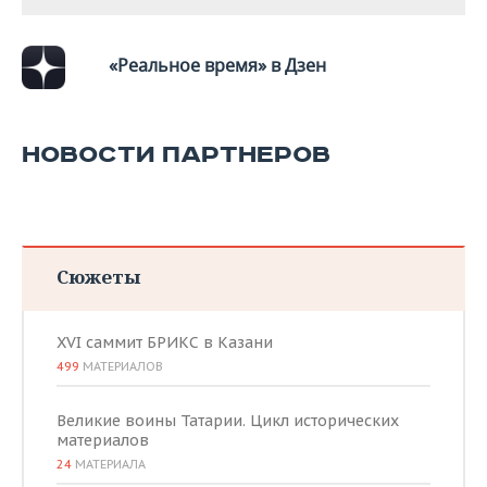
ВОДНЫЕ ВИДЫ СПОРТА
ОБРАЗОВАНИЕ
ХОККЕЙ С МЯЧОМ
ПРОИСШЕСТВИЯ
«Реальное время» в Дзен
НОВОСТИ ПАРТНЕРОВ
Сюжеты
XVI саммит БРИКС в Казани
499
МАТЕРИАЛОВ
Великие воины Татарии. Цикл исторических
материалов
24
МАТЕРИАЛА