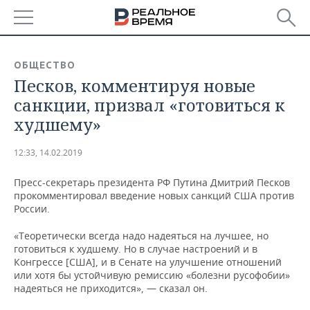
РЕГИОНЫ
ОБЩЕСТВО
Песков, комментируя новые
БАШКОРТОСТАН
НОВОСТИ
санкции, призвал «готовиться к
ТАТАРСТАН
АНАЛИТИКА
худшему»
УДМУРТИЯ
НОВОСТИ АНАЛИТИКИ
ЭКОНОМИКА
12:33, 14.02.2019
ДЕКЛАРАЦИИ О ДОХОДАХ
НОВОСТИ ЭКОНОМИКИ
ПРОМЫШЛЕННОСТЬ
Пресс-секретарь президента РФ Путина Дмитрий Песков
прокомментировал введение новых санкций США против
КОРОЛИ ГОСЗАКАЗА ПФО
ФИНАНСЫ
НОВОСТИ
НЕДВИЖИМОСТЬ
России.
ПРОМЫШЛЕННОСТИ
«Теоретически всегда надо надеяться на лучшее, но
ВУЗЫ ТАТАРСТАНА
БАНКИ
НОВОСТИ НЕДВИЖИМОСТИ
АВТО
готовиться к худшему. Но в случае настроений и в
АГРОПРОМ
Конгрессе [США], и в Сенате на улучшение отношений
КОМУ ПРИНАДЛЕЖАТ
БЮДЖЕТ
НОВОСТИ АВТО
БИЗНЕС
или хотя бы устойчивую ремиссию «болезни русофобии»
ТОРГОВЫЕ ЦЕНТРЫ
МАШИНОСТРОЕНИЕ
надеяться не приходится», — сказал он.
ТАТАРСТАНА
ИНВЕСТИЦИИ
НОВОСТИ БИЗНЕСА
ТЕХНОЛОГИИ