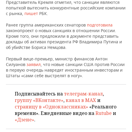
НЕФТЕХИМИЯ
Представитель Кремля отметил, что санкции являются
попыткой вытеснить конкурентные российские компании
РОЗНИЧНАЯ ТОРГОВЛЯ
НОВОСТИ ТЕХНОЛОГИЙ
МЕРОПРИЯТИЯ
с рынка,
пишет
РБК.
НЕФТЬ
ТРАНСПОРТ
IT
НОВОСТИ МЕРОПРИЯТИЙ
СПОРТ
Ранее группа американских сенаторов
подготовила
ОПК
законопроект о новых санкциях в отношении России.
Кроме того, они предложили в документе представить
УСЛУГИ
МЕДИА
ВЫЕЗДНАЯ РЕДАКЦИЯ
НОВОСТИ СПОРТА
ОБЩЕСТВО
доклады об активах президента РФ Владимира Путина и
ЭНЕРГЕТИКА
об убийстве Бориса Немцова.
ТЕЛЕКОММУНИКАЦИИ
БИЗНЕС-БРАНЧИ
ФУТБОЛ
НОВОСТИ ОБЩЕСТВА
ФОТОГАЛЕРЕЯ
Первый вице-премьер, министр финансов Антон
Силуанов
заявил
, что новые санкции США против России
ONLINE-КОНФЕРЕНЦИИ
ХОККЕЙ
ВЛАСТЬ
СЮЖЕТЫ
в первую очередь навредят иностранным инвесторам и
Штаты «сами себе выстрелят в ногу».
ОТКРЫТАЯ ЛЕКЦИЯ
БАСКЕТБОЛ
ИНФРАСТРУКТУРА
СПРАВОЧНИК
ВОЛЕЙБОЛ
ИСТОРИЯ
СПИСОК ПЕРСОН
ПОЛНАЯ ВЕРСИЯ
Подписывайтесь на
телеграм-канал
,
группу «ВКонтакте»
,
канал в MAX
и
КИБЕРСПОРТ
КУЛЬТУРА
СПИСОК КОМПАНИЙ
страницу в «Одноклассниках»
«Реального
времени». Ежедневные видео на
Rutube
и
ФИГУРНОЕ КАТАНИЕ
МЕДИЦИНА
«Дзене»
.