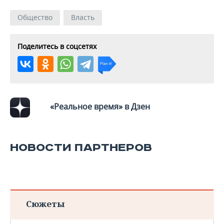
ВОДНЫЕ ВИДЫ СПОРТА
ОБРАЗОВАНИЕ
Общество
Власть
ХОККЕЙ С МЯЧОМ
ПРОИСШЕСТВИЯ
Поделитесь в соцсетях
«Реальное время» в Дзен
НОВОСТИ ПАРТНЕРОВ
Сюжеты