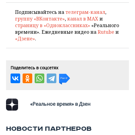
ВОДНЫЕ ВИДЫ СПОРТА
ОБРАЗОВАНИЕ
Подписывайтесь на
телеграм-канал
,
ХОККЕЙ С МЯЧОМ
ПРОИСШЕСТВИЯ
группу «ВКонтакте»
,
канал в MAX
и
страницу в «Одноклассниках»
«Реального
времени». Ежедневные видео на
Rutube
и
«Дзене»
.
Поделитесь в соцсетях
«Реальное время» в Дзен
НОВОСТИ ПАРТНЕРОВ