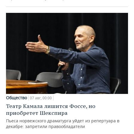
Общество
07 авг, 00:00
Театр Камала лишится Фоссе, но
приобретет Шекспира
Пьеса норвежского драматурга уйдет из репертуара в
декабре: запретили правообладатели