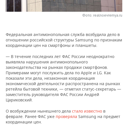
НЕФТЕХИМИЯ
РОЗНИЧНАЯ ТОРГОВЛЯ
НОВОСТИ ТЕХНОЛОГИЙ
МЕРОПРИЯТИЯ
НЕФТЬ
Фото: realnoevremya.ru
ТРАНСПОРТ
IT
НОВОСТИ МЕРОПРИЯТИЙ
СПОРТ
ОПК
Федеральная антимонопольная служба возбудила дело в
УСЛУГИ
МЕДИА
ВЫЕЗДНАЯ РЕДАКЦИЯ
НОВОСТИ СПОРТА
ОБЩЕСТВО
отношении российской структуры Samsung по признакам
ЭНЕРГЕТИКА
координации цен на смартфоны и планшеты.
ТЕЛЕКОММУНИКАЦИИ
БИЗНЕС-БРАНЧИ
ФУТБОЛ
НОВОСТИ ОБЩЕСТВА
ФОТОГАЛЕРЕЯ
— В течение последних лет ФАС России неоднократно
выявляла нарушения антимонопольного
ONLINE-КОНФЕРЕНЦИИ
ХОККЕЙ
ВЛАСТЬ
СЮЖЕТЫ
законодательства на рынках продажи смартфонов.
Примерами могут послужить дела по Apple и LG. Как
ОТКРЫТАЯ ЛЕКЦИЯ
БАСКЕТБОЛ
ИНФРАСТРУКТУРА
СПРАВОЧНИК
показали эти дела, незаконная координация
экономической деятельности распространена на рынках
ретейла бытовой техники, — отметил статус-секретарь —
ВОЛЕЙБОЛ
ИСТОРИЯ
СПИСОК ПЕРСОН
ПОЛНАЯ ВЕРСИЯ
заместитель руководителя ФАС России Андрей
Цариковский.
КИБЕРСПОРТ
КУЛЬТУРА
СПИСОК КОМПАНИЙ
О возбуждении нынешнего дела
стало известно
в
ФИГУРНОЕ КАТАНИЕ
МЕДИЦИНА
феврале. Ранее ФАС уже
проверяла
Samsung на предмет
координации цен.