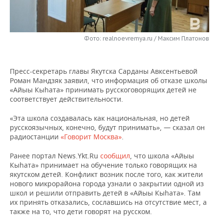
НЕФТЕХИМИЯ
РОЗНИЧНАЯ ТОРГОВЛЯ
НОВОСТИ ТЕХНОЛОГИЙ
МЕРОПРИЯТИЯ
НЕФТЬ
Фото: realnoevremya.ru / Максим Платонов
ТРАНСПОРТ
IT
НОВОСТИ МЕРОПРИЯТИЙ
СПОРТ
ОПК
УСЛУГИ
МЕДИА
ВЫЕЗДНАЯ РЕДАКЦИЯ
НОВОСТИ СПОРТА
ОБЩЕСТВО
ЭНЕРГЕТИКА
Пресс-секретарь главы Якутска Сарданы Авксентьевой
Роман Мандзяк заявил, что информация об отказе школы
ТЕЛЕКОММУНИКАЦИИ
БИЗНЕС-БРАНЧИ
ФУТБОЛ
НОВОСТИ ОБЩЕСТВА
ФОТОГАЛЕРЕЯ
«Айыы Кыhата» принимать русскоговорящих детей не
соответствует действительности.
ONLINE-КОНФЕРЕНЦИИ
ХОККЕЙ
ВЛАСТЬ
СЮЖЕТЫ
«Эта школа создавалась как национальная, но детей
русскоязычных, конечно, будут принимать», — сказал он
ОТКРЫТАЯ ЛЕКЦИЯ
БАСКЕТБОЛ
ИНФРАСТРУКТУРА
СПРАВОЧНИК
радиостанции
«Говорит Москва»
.
ВОЛЕЙБОЛ
ИСТОРИЯ
СПИСОК ПЕРСОН
ПОЛНАЯ ВЕРСИЯ
Ранее портал News.Ykt.Ru
сообщил
, что школа «Айыы
Кыhата» принимает на обучение только говорящих на
якутском детей. Конфликт возник после того, как жители
КИБЕРСПОРТ
КУЛЬТУРА
СПИСОК КОМПАНИЙ
нового микрорайона города узнали о закрытии одной из
школ и решили отправить детей в «Айыы Кыhата». Там
ФИГУРНОЕ КАТАНИЕ
МЕДИЦИНА
их принять отказались, сославшись на отсутствие мест, а
также на то, что дети говорят на русском.