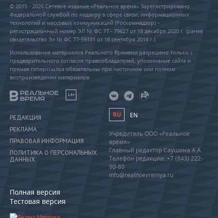
© 2015 - 2026 Сетевое издание «Реальное время» Зарегистрировано
Федеральной службой по надзору в сфере связи, информационных
технологий и массовых коммуникаций (Роскомнадзор) –
регистрационный номер ЭЛ № ФС 77 - 79627 от 18 декабря 2020 г. (ранее
свидетельство Эл № ФС 77-59331 от 18 сентября 2014 г.)
Использование материалов Реального Времени разрешено только с
предварительного согласия правообладателей, упоминание сайта и
прямая гиперссылка обязательны при частичном или полном
воспроизведении материалов.
18+
RU
EN
РЕДАКЦИЯ
РЕКЛАМА
Учредитель ООО «Реальное
ПРАВОВАЯ ИНФОРМАЦИЯ
время»
Главный редактор Саушина А.А.
ПОЛИТИКА О ПЕРСОНАЛЬНЫХ
Телефон редакции: +7 (843) 222-
ДАННЫХ
90-80
info@realnoevremya.ru
Полная версия
Тестовая версия