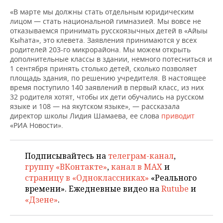
ВОДНЫЕ ВИДЫ СПОРТА
ОБРАЗОВАНИЕ
«В марте мы должны стать отдельным юридическим
лицом — стать национальной гимназией. Мы вовсе не
ХОККЕЙ С МЯЧОМ
ПРОИСШЕСТВИЯ
отказываемся принимать русскоязычных детей в «Айыы
Кыhата», это клевета. Заявления принимаются у всех
родителей 203-го микрорайона. Мы можем открыть
дополнительные классы в здании, немного потесниться и
1 сентября принять столько детей, сколько позволяет
площадь здания, по решению учредителя. В настоящее
время поступило 140 заявлений в первый класс, из них
32 родителя хотят, чтобы их дети обучались на русском
языке и 108 — на якутском языке», — рассказала
директор школы Лидия Шамаева, ее слова
приводит
«РИА Новости».
Подписывайтесь на
телеграм-канал
,
группу «ВКонтакте»
,
канал в MAX
и
страницу в «Одноклассниках»
«Реального
времени». Ежедневные видео на
Rutube
и
«Дзене»
.