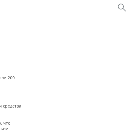
али 200
и средства
, что
тьем