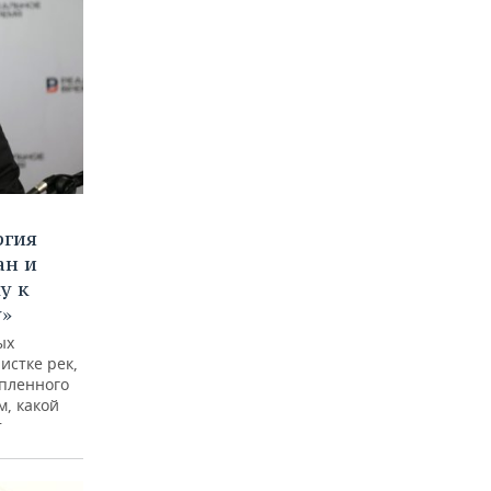
ргия
ан и
у к
у»
ых
истке рек,
опленного
м, какой
т