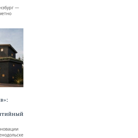
нзбург —
аметно
в»:
бытийный
еновации
ленодольске