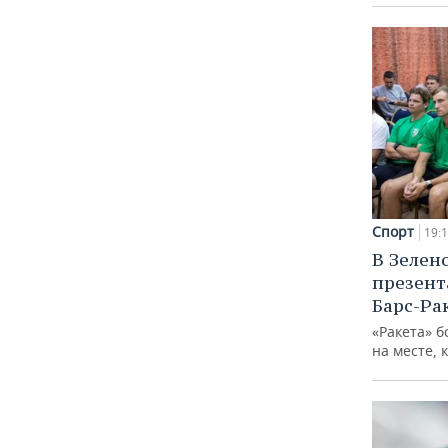
Спорт
19:
В Зелен
презент
Барс-Ра
«Ракета» б
на месте, 