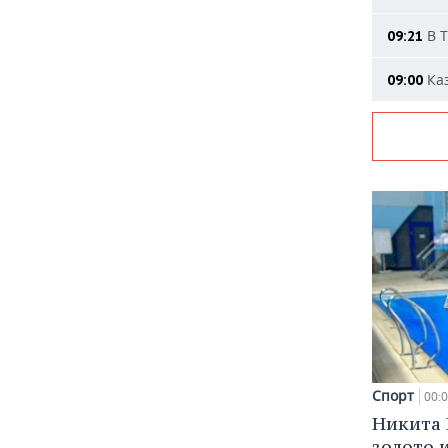
В Т
09:21
Каз
09:00
Спорт
00:
Никита 
золото 