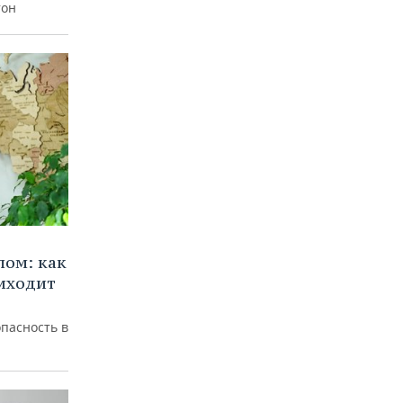
тон
лом: как
иходит
пасность в