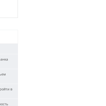
Банка
ъем
ройти в
ность