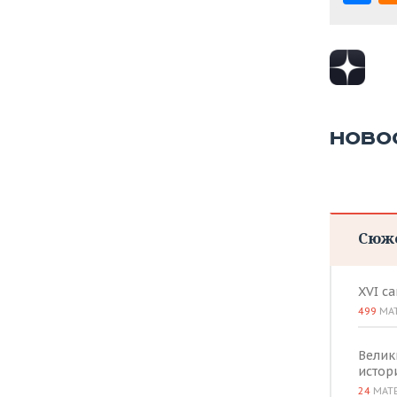
ВОДНЫЕ ВИДЫ СПОРТА
ОБРАЗОВАНИЕ
ХОККЕЙ С МЯЧОМ
ПРОИСШЕСТВИЯ
НОВО
Сюж
XVI с
499
МА
Велик
истор
24
МАТ