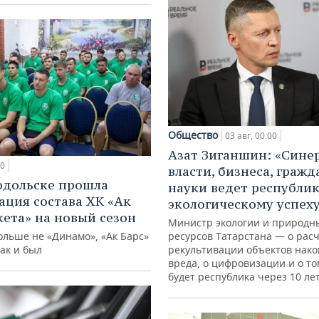
Общество
03 авг, 00:00
Азат Зиганшин: «Сине
10
власти, бизнеса, гражд
одольске прошла
науки ведет республик
ация состава ХК «Ак
экологическому успех
кета» на новый сезон
Министр экологии и природн
ольше не «Динамо», «Ак Барс»
ресурсов Татарстана — о расч
как и был
рекультивации объектов нак
вреда, о цифровизации и о то
будет республика через 10 ле