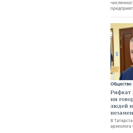
численнос
предприят
Общество
Рифкат 
ни гово
людей н
незаме
В Татарст
археолога