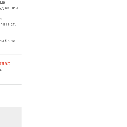
ема
удаления.
и
 ЧП нет,
ия были
анал
.