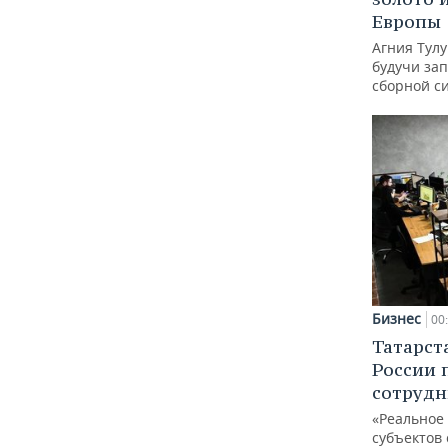
Европы
Агния Тул
будучи зап
сборной с
Бизнес
00
Татарст
России 
сотрудн
«Реальное
субъектов 