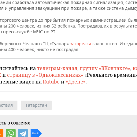
здании сработала автоматическая пожарная сигнализация, сист
я и управления эвакуацией при пожаре, а также система дымо
 торгового центра до прибытия пожарных администрацией был
ны 200 человек, из них 52 ребенка. Пострадавших в результате
в пресс-службе МЧС по РТ.
абережных Челнах в ТЦ «Тулпар»
загорелся
салон штор. Из здан
ны 400 человек, никто не пострадал.
исывайтесь на
телеграм-канал
,
группу «ВКонтакте»
,
к
X
и
страницу в «Одноклассниках»
«Реального времени»
невные видео на
Rutube
и
«Дзене»
.
ствия
Татарстан
сь в соцсетях