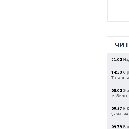
ЧИ
Над
21:00
С р
14:50
Татарст
Жит
08:00
мобильн
В К
09:57
укрытия
В п
09:39