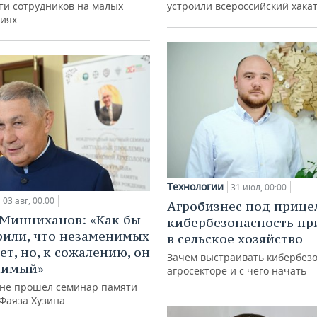
ти сотрудников на малых
устроили всероссийский хака
иях
Технологии
31 июл, 00:00
03 авг, 00:00
Агробизнес под прице
Минниханов: «Как бы
кибербезопасность пр
рили, что незаменимых
в сельское хозяйство
ет, но, к сожалению, он
Зачем выстраивать кибербезо
нимый»
агросекторе и с чего начать
ане прошел семинар памяти
 Фаяза Хузина