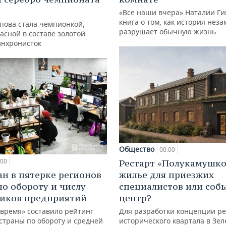
«Все наши вчера» Наталии Ги
книга о том, как история нез
упова стала чемпионкой,
разрушает обычную жизнь
асной в составе золотой
инхронисток
Общество
00:00
:00
Рестарт «Полукамушко
ан в пятерке регионов
жилье для приезжих
по обороту и числу
специалистов или со
иков предприятий
центр?
 время» составило рейтинг
Для разработки концепции р
страны по обороту и средней
исторического квартала в Зе