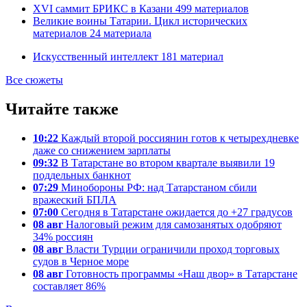
XVI саммит БРИКС в Казани
499
материалов
Великие воины Татарии. Цикл исторических
материалов
24
материала
Искусственный интеллект
181
материал
Все сюжеты
Читайте также
10:22
Каждый второй россиянин готов к четырехдневке
даже со снижением зарплаты
09:32
В Татарстане во втором квартале выявили 19
поддельных банкнот
07:29
Минобороны РФ: над Татарстаном сбили
вражеский БПЛА
07:00
Сегодня в Татарстане ожидается до +27 градусов
08 авг
Налоговый режим для самозанятых одобряют
34% россиян
08 авг
Власти Турции ограничили проход торговых
судов в Черное море
08 авг
Готовность программы «Наш двор» в Татарстане
составляет 86%