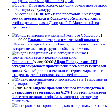
координировать с единой платформы
Общество
00:00
30 лет «Игре престолов»: как один
роман превратился в большую субкультуру
Книга
этой недели — роман Джорджа Р. Р. Мартина «Игра
престолов»
Общество
01
авг, 00:00
Большая история в маленькой комнате
«Все наши вчера» Наталии Гинзбург — книга о том, как
история незаметно разрушает обычную жизнь
Технологии
04 авг, 00:00
Айдар Гибадуллин: «ИИ
сегодня закрывает практически весь маркетинговый
цикл»
Как нейросети изменили интернет-маркетинг и
что делать, чтобы оставаться на гребне волны
05 авг, 14:30
Индекс промышленного производства в
Татарстане за год вырос на 6,2%
При этом показатели
более чем половины обрабатывающих производств
снизились