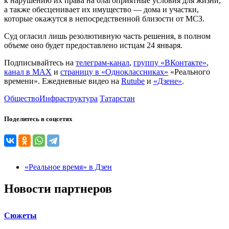
к нарушению их права на благоприятные условия для жизни,
а также обесценивает их имущество — дома и участки,
которые окажутся в непосредственной близости от МСЗ.
Суд огласил лишь резолютивную часть решения, в полном
объеме оно будет предоставлено истцам 24 января.
Подписывайтесь на
телеграм-канал
,
группу «ВКонтакте»
,
канал в MAX
и
страницу в «Одноклассниках»
«Реального
времени». Ежедневные видео на
Rutube
и
«Дзене»
.
Общество
Инфраструктура
Татарстан
Поделитесь в соцсетях
«Реальное время» в Дзен
Новости партнеров
Сюжеты