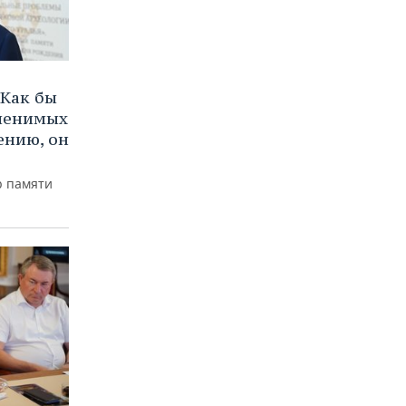
Как бы
аменимых
ению, он
р памяти