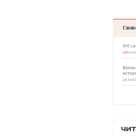
ВОДНЫЕ ВИДЫ СПОРТА
ОБРАЗОВАНИЕ
ХОККЕЙ С МЯЧОМ
ПРОИСШЕСТВИЯ
Сюж
XVI с
499
МА
Велик
истор
24
МАТ
ЧИ