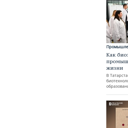
Промышле
Как био
промышл
жизни
В Татарст
биотехноло
образован