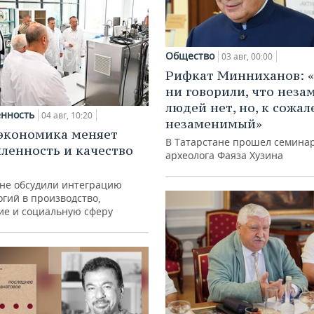
Общество
03 авг, 00:00
Рифкат Минниханов: «
ни говорили, что нез
людей нет, но, к сожал
нность
04 авг, 10:20
незаменимый»
экономика меняет
В Татарстане прошел семина
енность и качество
археолога Фаяза Хузина
ане обсудили интеграцию
гий в производство,
ие и социальную сферу