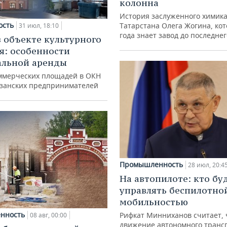
колонна
История заслуженного химик
ость
Татарстана Олега Жогина, ко
31 июл, 18:10
года знает завод до последне
в объекте культурного
я: особенности
альной аренды
ммерческих площадей в ОКН
азанских предпринимателей
Промышленность
28 июл, 20:4
На автопилоте: кто бу
управлять беспилотно
мобильностью
нность
Рифкат Минниханов считает, 
08 авг, 00:00
движение автономного транс