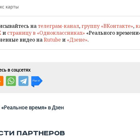
кс карты
исывайтесь на
телеграм-канал
,
группу «ВКонтакте»
,
к
X
и
страницу в «Одноклассниках»
«Реального времени»
невные видео на
Rutube
и
«Дзене»
.
сь в соцсетях
«Реальное время» в Дзен
СТИ ПАРТНЕРОВ