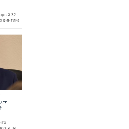
а
торый 32
го винтика
5
дет
й
что
порта на