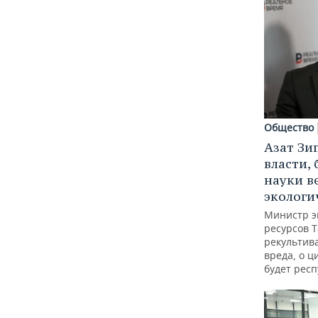
Общество
Азат Зи
власти, 
науки в
экологи
Министр э
ресурсов Т
рекультив
вреда, о ц
будет респ