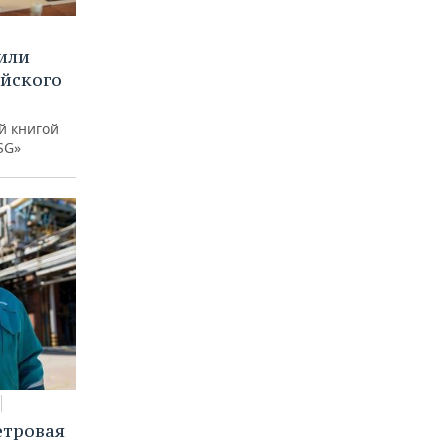
или
ийского
й книгой
SG»
етровая