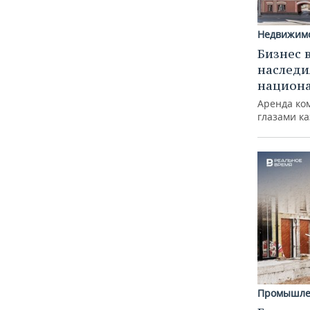
Недвижим
Бизнес 
наследи
национ
Аренда ко
глазами к
Промышле