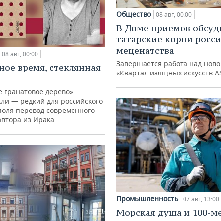
Общество
08 авг, 00:00
В Доме приемов обсуд
татарские корни росс
меценатства
08 авг, 00:00
Завершается работа над ново
ное время, стеклянная
«Квартал изящных искусств A
е гранатовое дерево»
Али — редкий для российского
поля перевод современного
автора из Ирака
Промышленность
07 авг, 13:00
Морская душа и 100-м