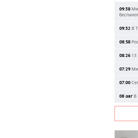
Мин
09:38
беспило
В Т
09:32
Рос
08:58
13 
08:26
Мин
07:29
Сег
07:00
В 
08 авг