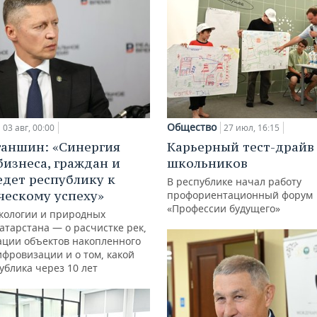
Общество
03 авг, 00:00
27 июл, 16:15
ганшин: «Синергия
Карьерный тест-драйв
бизнеса, граждан и
школьников
едет республику к
В республике начал работу
ческому успеху»
профориентационный форум
«Профессии будущего»
кологии и природных
атарстана — о расчистке рек,
ации объектов накопленного
ифровизации и о том, какой
ублика через 10 лет