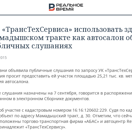
 «ТрансТехСервиса» использовать з
мадышском тракте как автосалон о
бличных слушаниях
2015
ани объявила публичные слушания по запросу УК «ТрансТехСе
я просит предоставить ей участок площадью 25,21 тыс. кв. ме
я автосалона.
 слушания назначены на 7 сентября, говорится в распоряжени
анном в электронном Сборнике документов.
об участке с кадастровым номером 16:16:120602:229. Судя по ка
НА
 объект по адресу Мамадышский тракт, д. 30. Отметим, что сейч
сположены торгово-транспортная фирма «АБАС» и автоцентр Ren
ринадлежит «ТрансТехСервису».