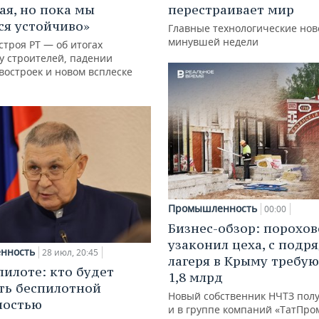
ая, но пока мы
перестраивает мир
я устойчиво»
Главные технологические нов
минувшей недели
троя РТ — об итогах
у строителей, падении
востроек и новом всплеске
Промышленность
00:00
Бизнес-обзор: порохо
узаконил цеха, с подр
нность
28 июл, 20:45
лагеря в Крыму требу
пилоте: кто будет
1,8 млрд
ть беспилотной
Новый собственник НЧТЗ пол
ностью
и в группе компаний «ТатПро