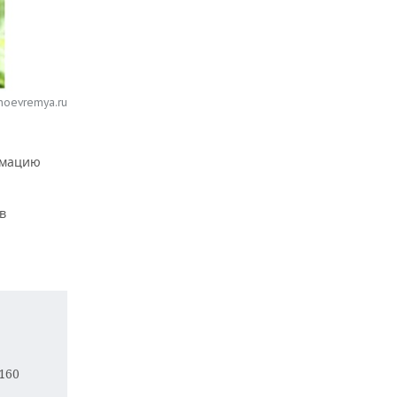
noevremya.ru
рмацию
в
160