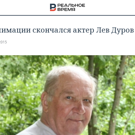
нимации скончался актер Лев Дуров
2015
НА