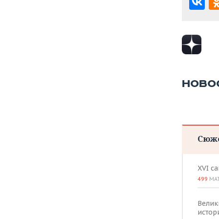
НОВО
Сюж
XVI с
499
МА
Велик
истор