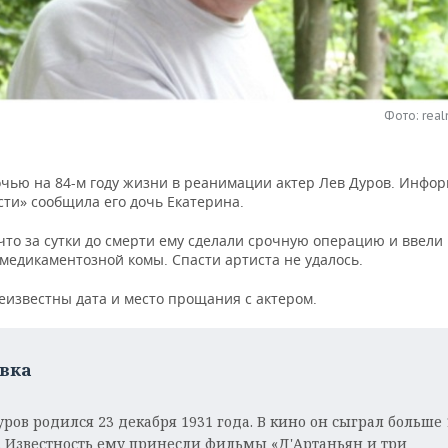
Фото: real
очью на 84-м году жизни в реанимации актер Лев Дуров. Инфо
сти» сообщила его дочь Екатерина.
что за сутки до смерти ему сделали срочную операцию и ввели 
медикаментозной комы. Спасти артиста не удалось.
еизвестны дата и место прощания с актером.
вка
уров родился 23 декабря 1931 года. В кино он сыграл больше 
. Известность ему принесли фильмы «Д'Артаньян и три