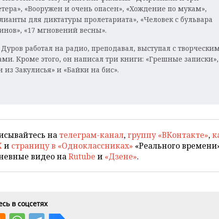
тера», «Вооружен и очень опасен», «Хождение по мукам»,
лианты для диктатуры пролетариата», «Человек с бульвара
инов», «17 мгновений весны».
 Дуров работал на радио, преподавал, выступал с творчески
ами. Кроме этого, он написал три книги: «Грешные записки»,
 из Закулисья» и «Байки на бис».
исывайтесь на
телеграм-канал
,
группу «ВКонтакте»
,
к
X
и
страницу в «Одноклассниках»
«Реального времени»
невные видео на
Rutube
и
«Дзене»
.
сь в соцсетях