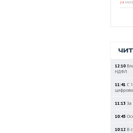
24
МАТ
ЧИ
Вла
12:10
НДФЛ
С 1
11:41
цифрово
За 
11:13
Осе
10:43
В с
10:12