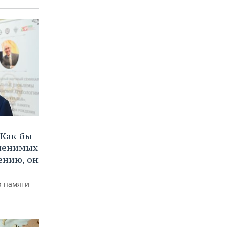
Как бы
аменимых
ению, он
р памяти