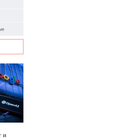
ме
т и