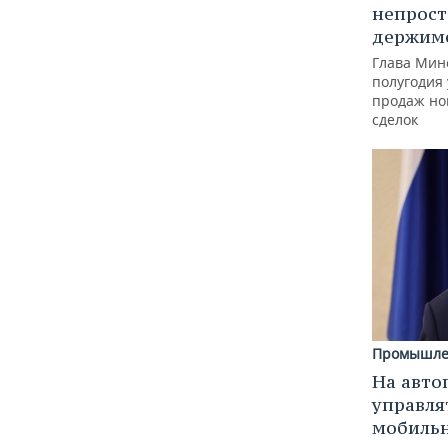
непрост
держимс
Глава Минс
полугодия 
продаж но
сделок
Промышле
На авто
управля
мобиль