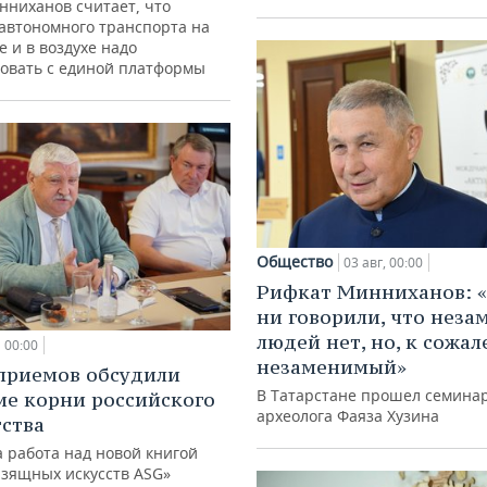
нниханов считает, что
автономного транспорта на
е и в воздухе надо
овать с единой платформы
Общество
03 авг, 00:00
Рифкат Минниханов: «
ни говорили, что нез
людей нет, но, к сожал
00:00
незаменимый»
приемов обсудили
В Татарстане прошел семина
ие корни российского
археолога Фаяза Хузина
ства
 работа над новой книгой
изящных искусств ASG»