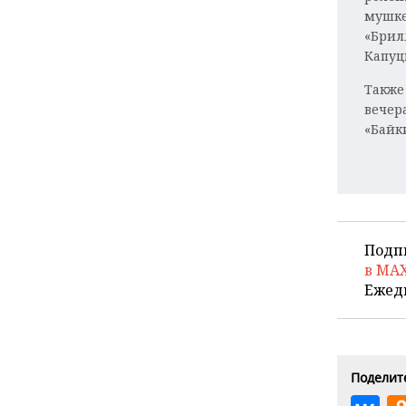
ВОДНЫЕ ВИДЫ СПОРТА
ОБРАЗОВАНИЕ
мушке
«Брил
ХОККЕЙ С МЯЧОМ
ПРОИСШЕСТВИЯ
Капуц
Также
вечер
«Байки
Подп
в MA
Ежед
Поделите