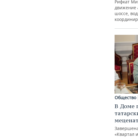
Рифкат Ми
движение 
шоссе, вод
координир
Общество
В Доме 
татарск
меценат
Завершена
«Квартал 