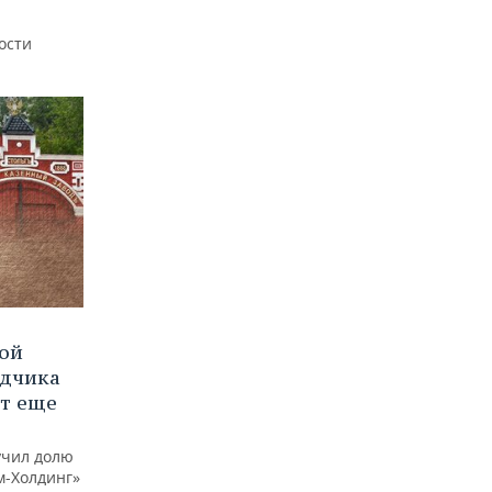
ости
вой
ядчика
ют еще
учил долю
м-Холдинг»