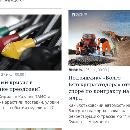
Бизнес
05 авг, 00:00
27 июл, 00:00
Подрядчику «Волго-
ый кризис в
Вятскуправтодора» отк
ане преодолен?
споре по контракту на 
Кирилл в Казани, ТАИФ и
млрд
 нарастили поставки, уловки
Как «Хотьковский автомост» н
в — события недели от «7
банкротства сорвал заказ на
реконструкцию трассы Р‑241 
Буинск — Ульяновск