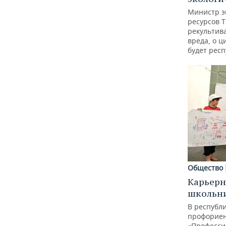
Министр э
ресурсов Т
рекультив
вреда, о ц
будет респ
Общество
Карьерн
школьн
В республи
профорие
«Професси