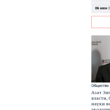
В
06 июн
Общество
Азат Зи
власти, 
науки в
экологи