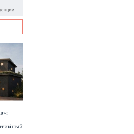
уденции
в»:
бытийный