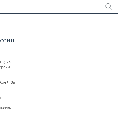
й
ссии
н») из
ерсии
блей. За
.
льский