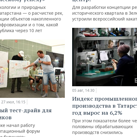
кологии и природных
Для разработки концепции р
атарстана — о расчистке рек,
исторического квартала в Зе
ации объектов накопленного
устроили всероссийский хака
ифровизации и о том, какой
ублика через 10 лет
05 авг, 14:30
Индекс промышленно
27 июл, 16:15
производства в Татарс
ый тест-драйв для
год вырос на 6,2%
иков
При этом показатели более ч
ке начал работу
половины обрабатывающих
нтационный форум
производств снизились
и будущего»