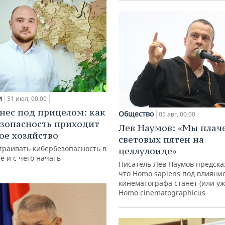
и
31 июл, 00:00
нес под прицелом: как
Общество
05 авг, 00:00
зопасность приходит
Лев Наумов: «Мы плаче
кое хозяйство
световых пятен на
траивать кибербезопасность в
целлулоиде»
е и с чего начать
Писатель Лев Наумов предска
что Homo sapiens под влияни
кинематографа станет (или уж
Homo cinematographicus