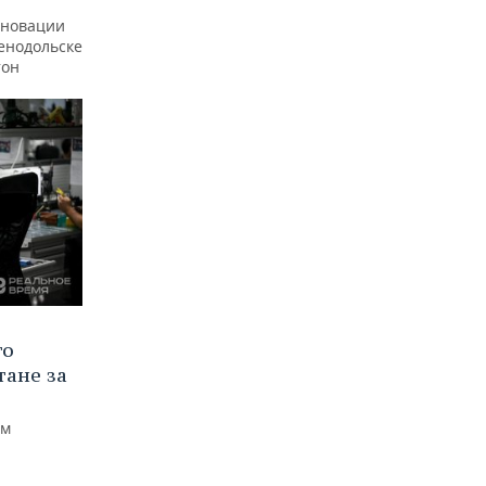
еновации
ленодольске
тон
го
тане за
ем