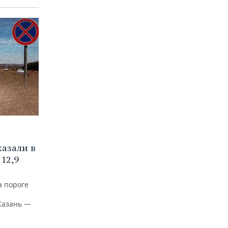
азали в
12,9
а пороге
Казань —