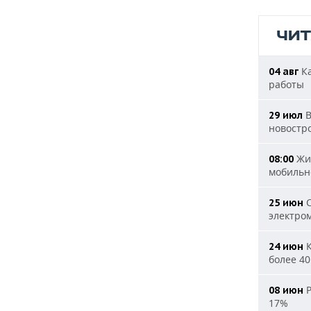
ЧИ
Ка
04 авг
работы
В
29 июл
новостр
Жит
08:00
мобильн
С
25 июн
электро
К
24 июн
более 40
Р
08 июн
17%