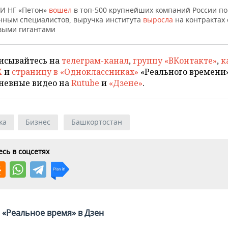
И НГ «Петон»
вошел
в топ-500 крупнейших компаний России по
анным специалистов, выручка института
выросла
на контрактах 
выми гигантами
исывайтесь на
телеграм-канал
,
группу «ВКонтакте»
,
к
X
и
страницу в «Одноклассниках»
«Реального времени»
невные видео на
Rutube
и
«Дзене»
.
ка
Бизнес
Башкортостан
сь в соцсетях
«Реальное время» в Дзен