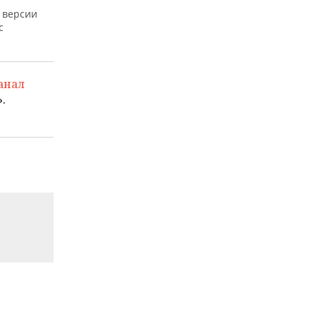
 версии
с
анал
.