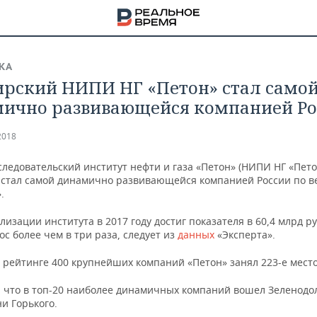
КА
рский НИПИ НГ «Петон» стал само
ично развивающейся компанией Ро
2018
ледовательский институт нефти и газа «Петон» (НИПИ НГ «Пето
стал самой динамично развивающейся компанией России по в
.
изации института в 2017 году достиг показателя в 60,4 млрд ру
ос более чем в три раза, следует из
данных
«Эксперта».
 рейтинге 400 крупнейших компаний «Петон» занял 223-е место
НА
 что в топ-20 наиболее динамичных компаний вошел Зеленодо
и Горького.