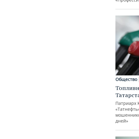
Общество
Топливн
Татарст
Патриарх 
«Татнефть»
мошеннико
дней»