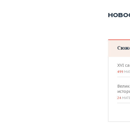
ВОДНЫЕ ВИДЫ СПОРТА
ОБРАЗОВАНИЕ
ХОККЕЙ С МЯЧОМ
ПРОИСШЕСТВИЯ
НОВО
Сюж
XVI с
499
МА
Велик
истор
24
МАТ