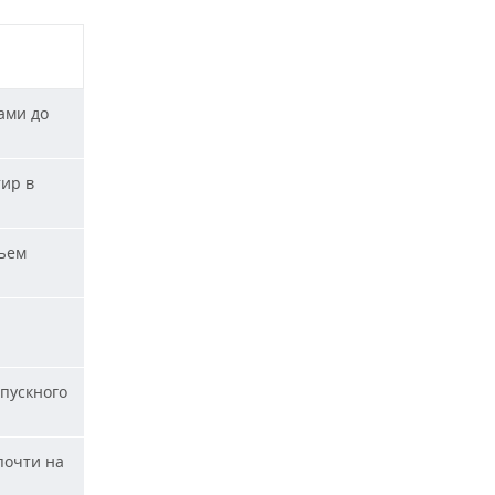
ами до
тир в
ъем
пускного
почти на