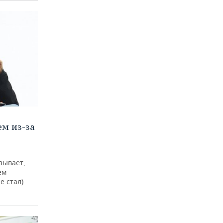
м из-за
зывает,
ем
е стал)