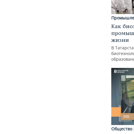
Промышле
Как био
промышл
жизни
В Татарст
биотехноло
образован
Общество