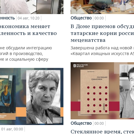
нность
Общество
04 авг, 10:20
00:00
экономика меняет
В Доме приемов обсуд
енность и качество
татарские корни росс
меценатства
ане обсудили интеграцию
Завершена работа над новой 
гий в производство,
«Квартал изящных искусств A
ие и социальную сферу
Общество
00:00
01 авг, 00:00
Стеклянное время, сте