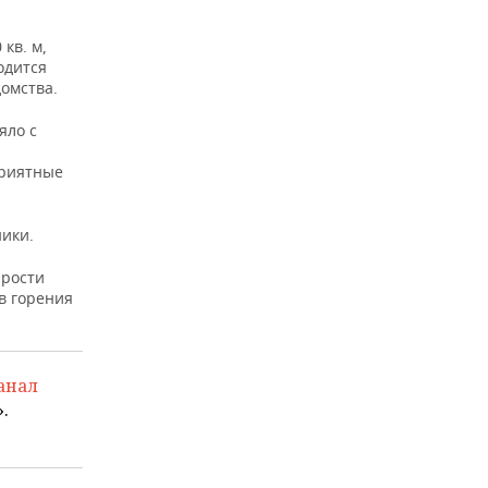
кв. м,
одится
омства.
яло с
приятные
ники.
Прости
в горения
анал
.