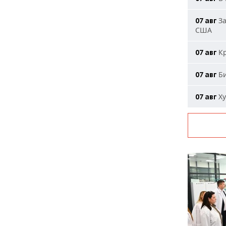
За
07 авг
США
Кр
07 авг
Би
07 авг
Ху
07 авг