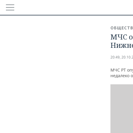
РЕГИОНЫ
ОБЩЕСТ
БАШКОРТОСТАН
МЧС о
НОВОСТИ
Нижне
ТАТАРСТАН
АНАЛИТИКА
20:49, 20.10.
УДМУРТИЯ
НОВОСТИ АНАЛИТИКИ
ЭКОНОМИКА
МЧС РТ оп
ДЕКЛАРАЦИИ О ДОХОДАХ
НОВОСТИ ЭКОНОМИКИ
недалеко о
ПРОМЫШЛЕННОСТЬ
КОРОЛИ ГОСЗАКАЗА ПФО
ФИНАНСЫ
НОВОСТИ ПРОМЫШЛЕННОСТИ
НЕДВИЖИМОСТЬ
ВУЗЫ ТАТАРСТАНА
БАНКИ
АГРОПРОМ
НОВОСТИ НЕДВИЖИМОСТИ
АВТО
КОМУ ПРИНАДЛЕЖАТ ТОРГОВЫЕ ЦЕНТРЫ ТАТАРСТА
БЮДЖЕТ
МАШИНОСТРОЕНИЕ
НОВОСТИ АВТО
БИЗНЕС
ИНВЕСТИЦИИ
НЕФТЕХИМИЯ
НОВОСТИ БИЗНЕСА
ТЕХНОЛОГИИ