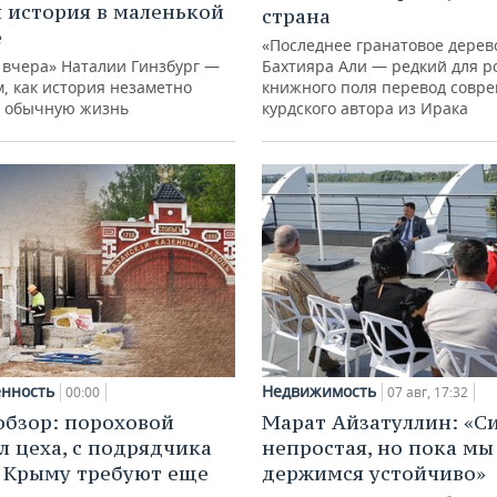
 история в маленькой
страна
е
«Последнее гранатовое дерев
 вчера» Наталии Гинзбург —
Бахтияра Али — редкий для р
м, как история незаметно
книжного поля перевод совр
 обычную жизнь
курдского автора из Ирака
нность
Недвижимость
00:00
07 авг, 17:32
обзор: пороховой
Марат Айзатуллин: «С
л цеха, с подрядчика
непростая, но пока мы
в Крыму требуют еще
держимся устойчиво»