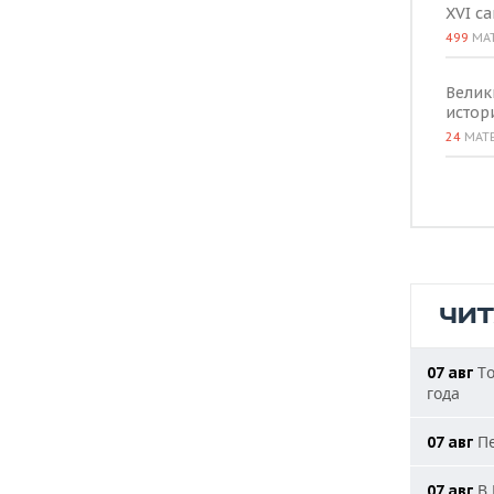
XVI с
499
МА
Велик
истор
24
МАТ
ЧИ
То
07 авг
года
Пе
07 авг
В 
07 авг