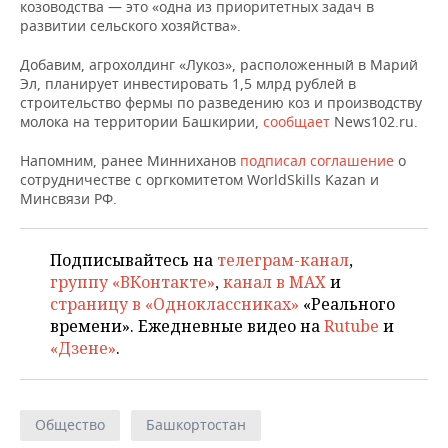
НЕФТЕХИМИЯ
козоводства — это «одна из приоритетных задач в
развитии сельского хозяйства».
РОЗНИЧНАЯ ТОРГОВЛЯ
НОВОСТИ ТЕХНОЛОГИЙ
МЕРОПРИЯТИЯ
НЕФТЬ
Добавим, агрохолдинг «Лукоз», расположенный в Марий
ТРАНСПОРТ
IT
НОВОСТИ МЕРОПРИЯТИЙ
СПОРТ
Эл, планирует инвестировать 1,5 млрд рублей в
ОПК
строительство фермы по разведению коз и производству
молока на территории Башкирии,
сообщает
News102.ru.
УСЛУГИ
МЕДИА
ВЫЕЗДНАЯ РЕДАКЦИЯ
НОВОСТИ СПОРТА
ОБЩЕСТВО
ЭНЕРГЕТИКА
Напомним, ранее Минниханов
подписал соглашение
о
ТЕЛЕКОММУНИКАЦИИ
БИЗНЕС-БРАНЧИ
ФУТБОЛ
НОВОСТИ ОБЩЕСТВА
ФОТОГАЛЕРЕЯ
сотрудничестве с оргкомитетом WorldSkills Kazan и
Минсвязи РФ.
ONLINE-КОНФЕРЕНЦИИ
ХОККЕЙ
ВЛАСТЬ
СЮЖЕТЫ
Подписывайтесь на
телеграм-канал
,
ОТКРЫТАЯ ЛЕКЦИЯ
БАСКЕТБОЛ
ИНФРАСТРУКТУРА
СПРАВОЧНИК
группу «ВКонтакте»
,
канал в MAX
и
страницу в «Одноклассниках»
«Реального
ВОЛЕЙБОЛ
ИСТОРИЯ
СПИСОК ПЕРСОН
ПОЛНАЯ ВЕРСИЯ
времени». Ежедневные видео на
Rutube
и
«Дзене»
.
КИБЕРСПОРТ
КУЛЬТУРА
СПИСОК КОМПАНИЙ
ФИГУРНОЕ КАТАНИЕ
МЕДИЦИНА
Общество
Башкортостан