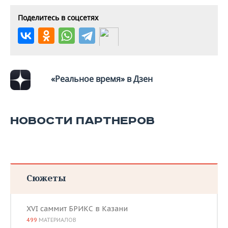
ВОДНЫЕ ВИДЫ СПОРТА
ОБРАЗОВАНИЕ
Поделитесь в соцсетях
ХОККЕЙ С МЯЧОМ
ПРОИСШЕСТВИЯ
«Реальное время» в Дзен
НОВОСТИ ПАРТНЕРОВ
Сюжеты
XVI саммит БРИКС в Казани
499
МАТЕРИАЛОВ