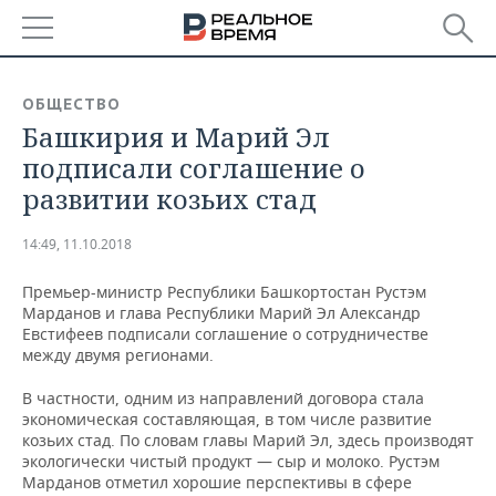
РЕГИОНЫ
ОБЩЕСТВО
Башкирия и Марий Эл
БАШКОРТОСТАН
НОВОСТИ
подписали соглашение о
ТАТАРСТАН
АНАЛИТИКА
развитии козьих стад
УДМУРТИЯ
НОВОСТИ АНАЛИТИКИ
ЭКОНОМИКА
14:49, 11.10.2018
ДЕКЛАРАЦИИ О ДОХОДАХ
НОВОСТИ ЭКОНОМИКИ
ПРОМЫШЛЕННОСТЬ
Премьер-министр Республики Башкортостан Рустэм
Марданов и глава Республики Марий Эл Александр
КОРОЛИ ГОСЗАКАЗА ПФО
ФИНАНСЫ
НОВОСТИ
НЕДВИЖИМОСТЬ
Евстифеев подписали соглашение о сотрудничестве
ПРОМЫШЛЕННОСТИ
между двумя регионами.
ВУЗЫ ТАТАРСТАНА
БАНКИ
НОВОСТИ НЕДВИЖИМОСТИ
АВТО
В частности, одним из направлений договора стала
АГРОПРОМ
экономическая составляющая, в том числе развитие
КОМУ ПРИНАДЛЕЖАТ
БЮДЖЕТ
НОВОСТИ АВТО
БИЗНЕС
козьих стад. По словам главы Марий Эл, здесь производят
ТОРГОВЫЕ ЦЕНТРЫ
МАШИНОСТРОЕНИЕ
экологически чистый продукт — сыр и молоко. Рустэм
ТАТАРСТАНА
Марданов отметил хорошие перспективы в сфере
ИНВЕСТИЦИИ
НОВОСТИ БИЗНЕСА
ТЕХНОЛОГИИ