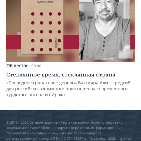
Общество
00:00
Стеклянное время, стеклянная страна
«Последнее гранатовое дерево» Бахтияра Али — редкий
для российского книжного поля перевод современного
курдского автора из Ирака
© 2015 - 2026 Сетевое издание «Реальное время» Зарегистрировано
Федеральной службой по надзору в сфере связи, информационных
технологий и массовых коммуникаций (Роскомнадзор) –
регистрационный номер ЭЛ № ФС 77 - 79627 от 18 декабря 2020 г. (ранее