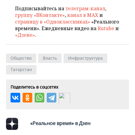
ВОДНЫЕ ВИДЫ СПОРТА
ОБРАЗОВАНИЕ
Подписывайтесь на
телеграм-канал
,
ХОККЕЙ С МЯЧОМ
ПРОИСШЕСТВИЯ
группу «ВКонтакте»
,
канал в MAX
и
страницу в «Одноклассниках»
«Реального
времени». Ежедневные видео на
Rutube
и
«Дзене»
.
Общество
Власть
Инфраструктура
Татарстан
Поделитесь в соцсетях
«Реальное время» в Дзен