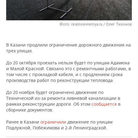
НЕФТЕХИМИЯ
РОЗНИЧНАЯ ТОРГОВЛЯ
НОВОСТИ ТЕХНОЛОГИЙ
МЕРОПРИЯТИЯ
НЕФТЬ
Фото: realnoevremya.ru / Олег Тихонов
ТРАНСПОРТ
IT
НОВОСТИ МЕРОПРИЯТИЙ
СПОРТ
ОПК
УСЛУГИ
МЕДИА
ВЫЕЗДНАЯ РЕДАКЦИЯ
НОВОСТИ СПОРТА
ОБЩЕСТВО
ЭНЕРГЕТИКА
В Казани продлили ограничение дорожного движения на
трех улицах.
ТЕЛЕКОММУНИКАЦИИ
БИЗНЕС-БРАНЧИ
ФУТБОЛ
НОВОСТИ ОБЩЕСТВА
ФОТОГАЛЕРЕЯ
До 20 октября проехать нельзя будет по улицам Адамюка
ONLINE-КОНФЕРЕНЦИИ
ХОККЕЙ
ВЛАСТЬ
СЮЖЕТЫ
и Малой Красной. Связано это с ремонтными работами, в
том числе с прокладкой кабеля, и с продлением срока
производства работ по реконструкции тепловода.
ОТКРЫТАЯ ЛЕКЦИЯ
БАСКЕТБОЛ
ИНФРАСТРУКТУРА
СПРАВОЧНИК
До 20 ноября будет ограничено движение по
ВОЛЕЙБОЛ
ИСТОРИЯ
СПИСОК ПЕРСОН
ПОЛНАЯ ВЕРСИЯ
Технической из-за ремонта ливневой канализации в
рамках реконструкции дороги. Об этом
сообщается
в
сборнике документов.
КИБЕРСПОРТ
КУЛЬТУРА
СПИСОК КОМПАНИЙ
Ранее в Казани
ограничили
движение по улицам
ФИГУРНОЕ КАТАНИЕ
МЕДИЦИНА
Подлужной, Побежимова и 2-й Ленинградской.