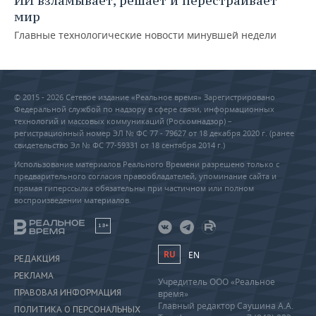
ИИ взламывает, решает и перестраивает
мир
Главные технологические новости минувшей недели
© 2015 - 2026 Сетевое издание «Реальное время» Зарегистрировано
Федеральной службой по надзору в сфере связи, информационных
технологий и массовых коммуникаций (Роскомнадзор) –
регистрационный номер ЭЛ № ФС 77 - 79627 от 18 декабря 2020 г. (ранее
свидетельство Эл № ФС 77-59331 от 18 сентября 2014 г.)
Использование материалов Реального Времени разрешено только с
предварительного согласия правообладателей, упоминание сайта и
прямая гиперссылка обязательны при частичном или полном
воспроизведении материалов.
18+
RU
EN
РЕДАКЦИЯ
РЕКЛАМА
Учредитель ООО «Реальное
ПРАВОВАЯ ИНФОРМАЦИЯ
время»
Главный редактор Саушина А.А.
ПОЛИТИКА О ПЕРСОНАЛЬНЫХ