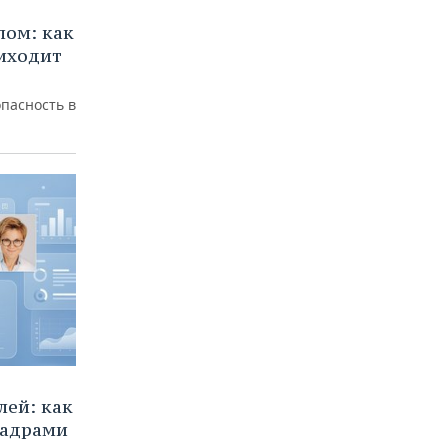
лом: как
иходит
пасность в
ей: как
кадрами