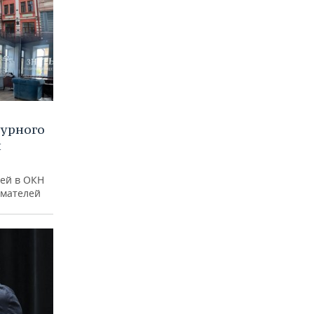
турного
и
ей в ОКН
имателей