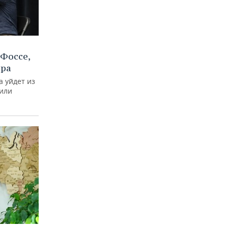
Фоссе,
ира
а уйдет из
тили