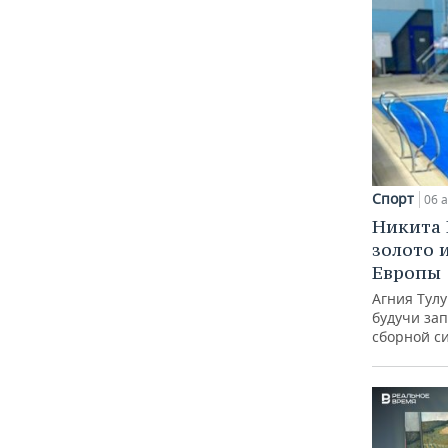
Спорт
06 а
Никита 
золото 
Европы
Агния Тул
будучи зап
сборной с