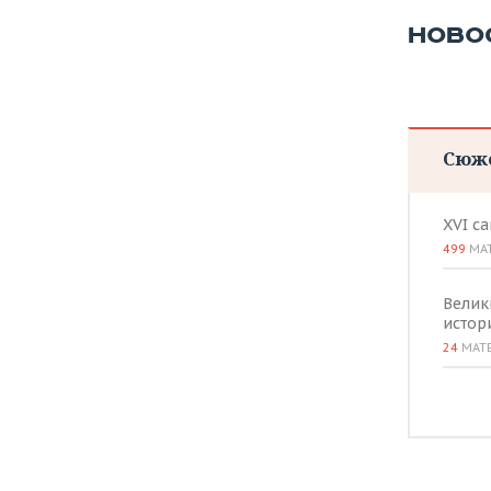
ВОДНЫЕ ВИДЫ СПОРТА
ОБРАЗОВАНИЕ
НОВО
ХОККЕЙ С МЯЧОМ
ПРОИСШЕСТВИЯ
Сюж
XVI с
499
МА
Велик
истор
24
МАТ