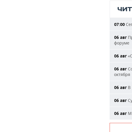
ЧИ
Сег
07:00
Пр
06 авг
форуме
«О
06 авг
Со
06 авг
октября
В 
06 авг
Су
06 авг
Ми
06 авг