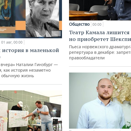
Общество
00:00
Театр Камала лишится 
но приобретет Шексп
01 авг, 00:00
Пьеса норвежского драматург
 история в маленькой
репертуара в декабре: запре
е
правообладатели
 вчера» Наталии Гинзбург —
м, как история незаметно
 обычную жизнь