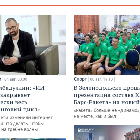
и
Спорт
04 авг, 00:00
06 авг, 19:10
ибадуллин: «ИИ
В Зеленодольске прош
 закрывает
презентация состава Х
ески весь
Барс-Ракета» на новый
нговый цикл»
«Ракета» больше не «Динамо»,
на месте, как и был
сети изменили интернет-
и что делать, чтобы
 на гребне волны