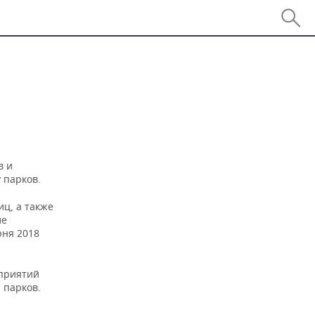
в и
 парков.
иц, а также
ле
юня 2018
дприятий
 парков.