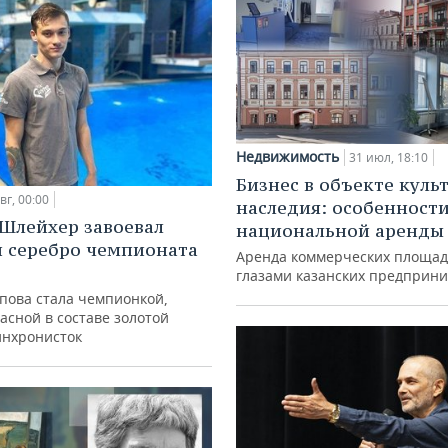
Недвижимость
31 июл, 18:10
Бизнес в объекте куль
вг, 00:00
наследия: особенност
Шлейхер завоевал
национальной аренды
и серебро чемпионата
Аренда коммерческих площад
глазами казанских предприн
упова стала чемпионкой,
асной в составе золотой
инхронисток