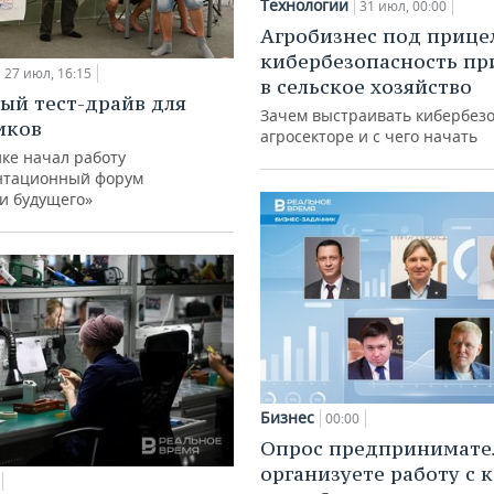
Технологии
31 июл, 00:00
Агробизнес под прице
кибербезопасность пр
27 июл, 16:15
в сельское хозяйство
ый тест-драйв для
Зачем выстраивать кибербезо
иков
агросекторе и с чего начать
ке начал работу
нтационный форум
и будущего»
Бизнес
00:00
Опрос предпринимател
организуете работу с 