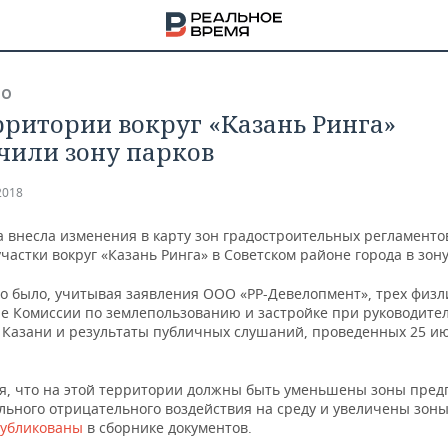
ВО
рритории вокруг «Казань Ринга»
чили зону парков
2018
а внесла изменения в карту зон градостроительных регламенто
частки вокруг «Казань Ринга» в Советском районе города в зону
о было, учитывая заявления ООО «РР-Девелопмент», трех физл
е Комиссии по землепользованию и застройке при руководите
 Казани и результаты публичных слушаний, проведенных 25 и
я, что на этой территории должны быть уменьшены зоны пре
НА
льного отрицательного воздействия на среду и увеличены зоны
убликованы
в сборнике документов.