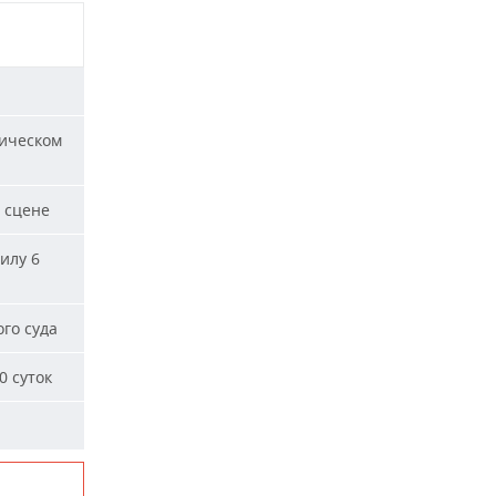
ическом
 сцене
илу 6
го суда
0 суток