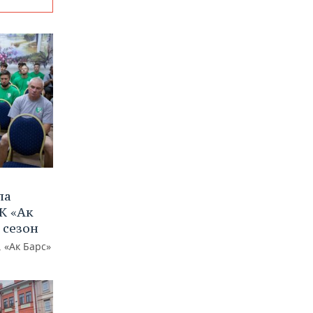
ла
К «Ак
 сезон
 «Ак Барс»