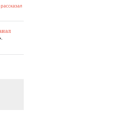
в
рассказал
анал
.