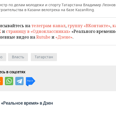
истр по делам молодежи и спорту Татарстана Владимир Леоно
троительства в Казани велотрека на базе KazanRing.
исывайтесь на
телеграм-канал
,
группу «ВКонтакте»
,
к
X
и
страницу в «Одноклассниках»
«Реального времени»
невные видео на
Rutube
и
«Дзене»
.
во
Власть
Татарстан
сь в соцсетях
«Реальное время» в Дзен