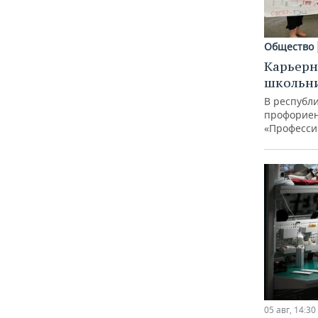
Общество
Карьерн
школьн
В республи
профорие
«Професси
05 авг, 14:30