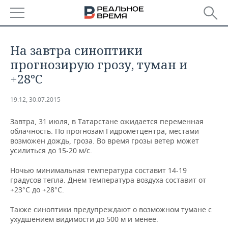
РЕГИОНЫ
На завтра синоптики
БАШКОРТОСТАН
НОВОСТИ
прогнозирую грозу, туман и
+28°С
ТАТАРСТАН
АНАЛИТИКА
19:12, 30.07.2015
УДМУРТИЯ
НОВОСТИ АНАЛИТИКИ
ЭКОНОМИКА
Завтра, 31 июля, в Татарстане ожидается переменная
ДЕКЛАРАЦИИ О ДОХОДАХ
НОВОСТИ ЭКОНОМИКИ
ПРОМЫШЛЕННОСТЬ
облачность. По прогнозам Гидрометцентра, местами
возможен дождь, гроза. Во время грозы ветер может
усилиться до 15-20 м/с.
КОРОЛИ ГОСЗАКАЗА ПФО
ФИНАНСЫ
НОВОСТИ
НЕДВИЖИМОСТЬ
ПРОМЫШЛЕННОСТИ
Ночью минимальная температура составит 14-19
ВУЗЫ ТАТАРСТАНА
БАНКИ
НОВОСТИ НЕДВИЖИМОСТИ
АВТО
градусов тепла. Днем температура воздуха составит от
АГРОПРОМ
+23°С до +28°С.
КОМУ ПРИНАДЛЕЖАТ
БЮДЖЕТ
НОВОСТИ АВТО
БИЗНЕС
ТОРГОВЫЕ ЦЕНТРЫ
МАШИНОСТРОЕНИЕ
Также синоптики предупреждают о возможном тумане с
ТАТАРСТАНА
ухудшением видимости до 500 м и менее.
ИНВЕСТИЦИИ
НОВОСТИ БИЗНЕСА
ТЕХНОЛОГИИ