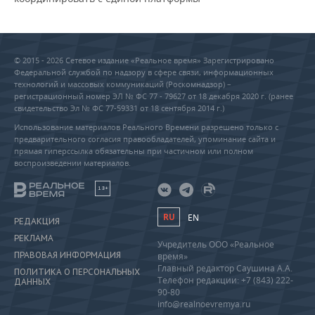
© 2015 - 2026 Сетевое издание «Реальное время» Зарегистрировано
Федеральной службой по надзору в сфере связи, информационных
технологий и массовых коммуникаций (Роскомнадзор) –
регистрационный номер ЭЛ № ФС 77 - 79627 от 18 декабря 2020 г. (ранее
свидетельство Эл № ФС 77-59331 от 18 сентября 2014 г.)
Использование материалов Реального Времени разрешено только с
предварительного согласия правообладателей, упоминание сайта и
прямая гиперссылка обязательны при частичном или полном
воспроизведении материалов.
18+
RU
EN
РЕДАКЦИЯ
РЕКЛАМА
Учредитель ООО «Реальное
ПРАВОВАЯ ИНФОРМАЦИЯ
время»
Главный редактор Саушина А.А.
ПОЛИТИКА О ПЕРСОНАЛЬНЫХ
Телефон редакции: +7 (843) 222-
ДАННЫХ
90-80
info@realnoevremya.ru