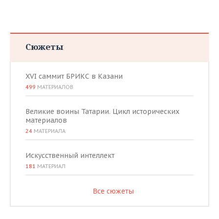
ВОДНЫЕ ВИДЫ СПОРТА
ОБРАЗОВАНИЕ
ХОККЕЙ С МЯЧОМ
ПРОИСШЕСТВИЯ
Сюжеты
XVI саммит БРИКС в Казани
499
МАТЕРИАЛОВ
Великие воины Татарии. Цикл исторических
материалов
24
МАТЕРИАЛА
Искусственный интеллект
181
МАТЕРИАЛ
Все сюжеты