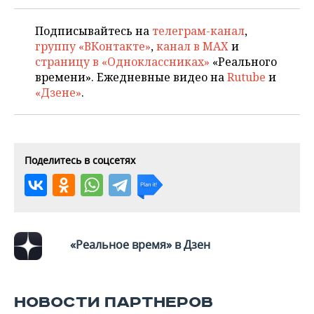
НЕФТЕХИМИЯ
РОЗНИЧНАЯ ТОРГОВЛЯ
НОВОСТИ ТЕХНОЛОГИЙ
МЕРОПРИЯТИЯ
Подписывайтесь на
телеграм-канал
,
НЕФТЬ
группу «ВКонтакте»
,
канал в MAX
и
ТРАНСПОРТ
IT
НОВОСТИ МЕРОПРИЯТИЙ
СПОРТ
страницу в «Одноклассниках»
«Реального
ОПК
времени». Ежедневные видео на
Rutube
и
УСЛУГИ
МЕДИА
ВЫЕЗДНАЯ РЕДАКЦИЯ
НОВОСТИ СПОРТА
ОБЩЕСТВО
«Дзене»
.
ЭНЕРГЕТИКА
ТЕЛЕКОММУНИКАЦИИ
БИЗНЕС-БРАНЧИ
ФУТБОЛ
НОВОСТИ ОБЩЕСТВА
ФОТОГАЛЕРЕЯ
ONLINE-КОНФЕРЕНЦИИ
ХОККЕЙ
ВЛАСТЬ
СЮЖЕТЫ
Поделитесь в соцсетях
ОТКРЫТАЯ ЛЕКЦИЯ
БАСКЕТБОЛ
ИНФРАСТРУКТУРА
СПРАВОЧНИК
ВОЛЕЙБОЛ
ИСТОРИЯ
СПИСОК ПЕРСОН
ПОЛНАЯ ВЕРСИЯ
«Реальное время» в Дзен
КИБЕРСПОРТ
КУЛЬТУРА
СПИСОК КОМПАНИЙ
ФИГУРНОЕ КАТАНИЕ
МЕДИЦИНА
НОВОСТИ ПАРТНЕРОВ