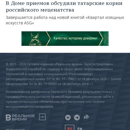
В Доме приемов обсудили татарские корни
российского меценатства
Завершается работа над новой книгой «Квартал изящных
искусств ASG»
© 2015 - 2026 Сетевое издание «Реальное время» Зарегистрировано
Федеральной службой по надзору в сфере связи, информационных
технологий и массовых коммуникаций (Роскомнадзор) –
регистрационный номер ЭЛ № ФС 77 - 79627 от 18 декабря 2020 г. (ранее
свидетельство Эл № ФС 77-59331 от 18 сентября 2014 г.)
Использование материалов Реального Времени разрешено только с
предварительного согласия правообладателей, упоминание сайта и
прямая гиперссылка обязательны при частичном или полном
воспроизведении материалов.
18+
RU
EN