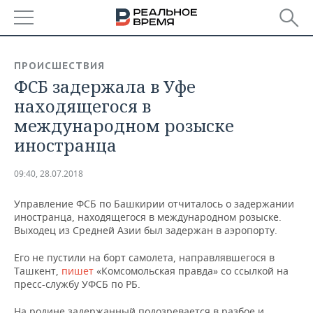
РЕГИОНЫ
ПРОИСШЕСТВИЯ
ФСБ задержала в Уфе
БАШКОРТОСТАН
НОВОСТИ
находящегося в
ТАТАРСТАН
АНАЛИТИКА
международном розыске
иностранца
УДМУРТИЯ
НОВОСТИ АНАЛИТИКИ
ЭКОНОМИКА
09:40, 28.07.2018
ДЕКЛАРАЦИИ О ДОХОДАХ
НОВОСТИ ЭКОНОМИКИ
ПРОМЫШЛЕННОСТЬ
Управление ФСБ по Башкирии отчиталось о задержании
КОРОЛИ ГОСЗАКАЗА ПФО
ФИНАНСЫ
НОВОСТИ
НЕДВИЖИМОСТЬ
иностранца, находящегося в международном розыске.
ПРОМЫШЛЕННОСТИ
Выходец из Средней Азии был задержан в аэропорту.
ВУЗЫ ТАТАРСТАНА
БАНКИ
НОВОСТИ НЕДВИЖИМОСТИ
АВТО
АГРОПРОМ
Его не пустили на борт самолета, направлявшегося в
Ташкент,
пишет
«Комсомольская правда» со ссылкой на
КОМУ ПРИНАДЛЕЖАТ
БЮДЖЕТ
НОВОСТИ АВТО
БИЗНЕС
пресс-службу УФСБ по РБ.
ТОРГОВЫЕ ЦЕНТРЫ
МАШИНОСТРОЕНИЕ
ТАТАРСТАНА
ИНВЕСТИЦИИ
НОВОСТИ БИЗНЕСА
ТЕХНОЛОГИИ
На родине задержанный подозревается в разбое и