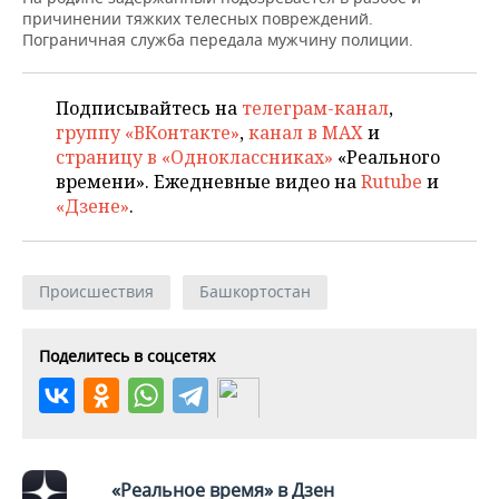
НЕФТЕХИМИЯ
причинении тяжких телесных повреждений.
Пограничная служба передала мужчину полиции.
РОЗНИЧНАЯ ТОРГОВЛЯ
НОВОСТИ ТЕХНОЛОГИЙ
МЕРОПРИЯТИЯ
НЕФТЬ
ТРАНСПОРТ
IT
НОВОСТИ МЕРОПРИЯТИЙ
СПОРТ
Подписывайтесь на
телеграм-канал
,
ОПК
группу «ВКонтакте»
,
канал в MAX
и
УСЛУГИ
МЕДИА
ВЫЕЗДНАЯ РЕДАКЦИЯ
НОВОСТИ СПОРТА
ОБЩЕСТВО
страницу в «Одноклассниках»
«Реального
ЭНЕРГЕТИКА
времени». Ежедневные видео на
Rutube
и
ТЕЛЕКОММУНИКАЦИИ
БИЗНЕС-БРАНЧИ
ФУТБОЛ
НОВОСТИ ОБЩЕСТВА
ФОТОГАЛЕРЕЯ
«Дзене»
.
ONLINE-КОНФЕРЕНЦИИ
ХОККЕЙ
ВЛАСТЬ
СЮЖЕТЫ
Происшествия
Башкортостан
ОТКРЫТАЯ ЛЕКЦИЯ
БАСКЕТБОЛ
ИНФРАСТРУКТУРА
СПРАВОЧНИК
ВОЛЕЙБОЛ
ИСТОРИЯ
СПИСОК ПЕРСОН
ПОЛНАЯ ВЕРСИЯ
Поделитесь в соцсетях
КИБЕРСПОРТ
КУЛЬТУРА
СПИСОК КОМПАНИЙ
ФИГУРНОЕ КАТАНИЕ
МЕДИЦИНА
«Реальное время» в Дзен