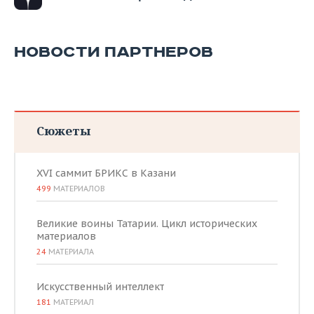
ВОДНЫЕ ВИДЫ СПОРТА
ОБРАЗОВАНИЕ
ХОККЕЙ С МЯЧОМ
ПРОИСШЕСТВИЯ
НОВОСТИ ПАРТНЕРОВ
Сюжеты
XVI саммит БРИКС в Казани
499
МАТЕРИАЛОВ
Великие воины Татарии. Цикл исторических
материалов
24
МАТЕРИАЛА
Искусственный интеллект
181
МАТЕРИАЛ