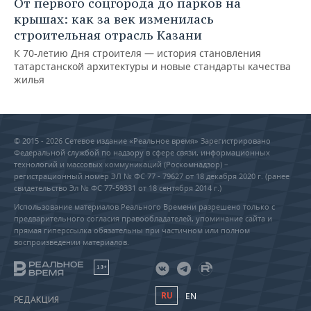
От первого соцгорода до парков на
крышах: как за век изменилась
строительная отрасль Казани
К 70-летию Дня строителя — история становления
татарстанской архитектуры и новые стандарты качества
жилья
© 2015 - 2026 Сетевое издание «Реальное время» Зарегистрировано
Федеральной службой по надзору в сфере связи, информационных
технологий и массовых коммуникаций (Роскомнадзор) –
регистрационный номер ЭЛ № ФС 77 - 79627 от 18 декабря 2020 г. (ранее
свидетельство Эл № ФС 77-59331 от 18 сентября 2014 г.)
Использование материалов Реального Времени разрешено только с
предварительного согласия правообладателей, упоминание сайта и
прямая гиперссылка обязательны при частичном или полном
воспроизведении материалов.
18+
RU
EN
РЕДАКЦИЯ