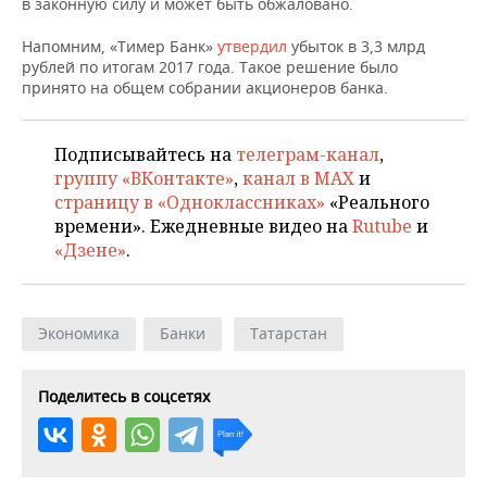
ВОДНЫЕ ВИДЫ СПОРТА
ОБРАЗОВАНИЕ
в законную силу и может быть обжаловано.
Напомним, «Тимер Банк»
утвердил
убыток в 3,3 млрд
ХОККЕЙ С МЯЧОМ
ПРОИСШЕСТВИЯ
рублей по итогам 2017 года. Такое решение было
принято на общем собрании акционеров банка.
Подписывайтесь на
телеграм-канал
,
группу «ВКонтакте»
,
канал в MAX
и
страницу в «Одноклассниках»
«Реального
времени». Ежедневные видео на
Rutube
и
«Дзене»
.
Экономика
Банки
Татарстан
Поделитесь в соцсетях