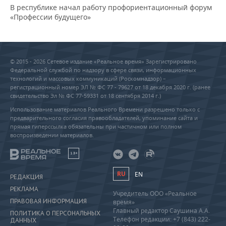
В республике начал работу профориентационный форум
«Профессии будущего»
© 2015 - 2026 Сетевое издание «Реальное время» Зарегистрировано
Федеральной службой по надзору в сфере связи, информационных
технологий и массовых коммуникаций (Роскомнадзор) –
регистрационный номер ЭЛ № ФС 77 - 79627 от 18 декабря 2020 г. (ранее
свидетельство Эл № ФС 77-59331 от 18 сентября 2014 г.)
Использование материалов Реального Времени разрешено только с
предварительного согласия правообладателей, упоминание сайта и
прямая гиперссылка обязательны при частичном или полном
воспроизведении материалов.
18+
RU
EN
РЕДАКЦИЯ
РЕКЛАМА
Учредитель ООО «Реальное
ПРАВОВАЯ ИНФОРМАЦИЯ
время»
Главный редактор Саушина А.А.
ПОЛИТИКА О ПЕРСОНАЛЬНЫХ
Телефон редакции: +7 (843) 222-
ДАННЫХ