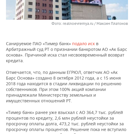
НЕФТЕХИМИЯ
РОЗНИЧНАЯ ТОРГОВЛЯ
НОВОСТИ ТЕХНОЛОГИЙ
МЕРОПРИЯТИЯ
НЕФТЬ
Фото: realnoevremya.ru / Максим Платонов
ТРАНСПОРТ
IT
НОВОСТИ МЕРОПРИЯТИЙ
СПОРТ
ОПК
УСЛУГИ
МЕДИА
ВЫЕЗДНАЯ РЕДАКЦИЯ
НОВОСТИ СПОРТА
ОБЩЕСТВО
ЭНЕРГЕТИКА
Санируемое ПАО «Тимер банк»
подало иск
в
Арбитражный суд РТ о признании банкротом АО «Ак Барс
ТЕЛЕКОММУНИКАЦИИ
БИЗНЕС-БРАНЧИ
ФУТБОЛ
НОВОСТИ ОБЩЕСТВА
ФОТОГАЛЕРЕЯ
основа». Причиной иска стал несвоевременный возврат
кредита.
ONLINE-КОНФЕРЕНЦИИ
ХОККЕЙ
ВЛАСТЬ
СЮЖЕТЫ
Отмечается, что, по данным ЕГРЮЛ, ответчик АО «Ак
Барс Основа» создано 8 октября 2012 года, а с 15 июня
ОТКРЫТАЯ ЛЕКЦИЯ
БАСКЕТБОЛ
ИНФРАСТРУКТУРА
СПРАВОЧНИК
2018 года находится в стадии ликвидации по решению
собственников. При этом 100% акций компании
ВОЛЕЙБОЛ
ИСТОРИЯ
СПИСОК ПЕРСОН
ПОЛНАЯ ВЕРСИЯ
принадлежали Министерству земельных и
имущественных отношений РТ.
КИБЕРСПОРТ
КУЛЬТУРА
СПИСОК КОМПАНИЙ
«Тимер банк» ранее уже взыскал с АО 364,7 тыс. рублей
процентов по кредиту, 2,6 млн рублей неустойки за
ФИГУРНОЕ КАТАНИЕ
МЕДИЦИНА
просрочку оплаты долга, 473,2 тыс. рублей неустойки за
просрочку оплаты процентов. Решение пока не вступило