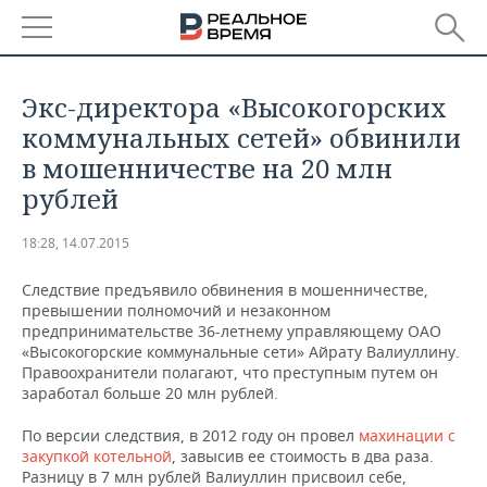
РЕГИОНЫ
Экс-директора «Высокогорских
БАШКОРТОСТАН
НОВОСТИ
коммунальных сетей» обвинили
в мошенничестве на 20 млн
ТАТАРСТАН
АНАЛИТИКА
рублей
УДМУРТИЯ
НОВОСТИ АНАЛИТИКИ
ЭКОНОМИКА
18:28, 14.07.2015
ДЕКЛАРАЦИИ О ДОХОДАХ
НОВОСТИ ЭКОНОМИКИ
ПРОМЫШЛЕННОСТЬ
Следствие предъявило обвинения в мошенничестве,
превышении полномочий и незаконном
КОРОЛИ ГОСЗАКАЗА ПФО
ФИНАНСЫ
НОВОСТИ
НЕДВИЖИМОСТЬ
предпринимательстве 36-летнему управляющему ОАО
ПРОМЫШЛЕННОСТИ
«Высокогорские коммунальные сети» Айрату Валиуллину.
Правоохранители полагают, что преступным путем он
ВУЗЫ ТАТАРСТАНА
БАНКИ
НОВОСТИ НЕДВИЖИМОСТИ
АВТО
заработал больше 20 млн рублей.
АГРОПРОМ
КОМУ ПРИНАДЛЕЖАТ
БЮДЖЕТ
НОВОСТИ АВТО
БИЗНЕС
По версии следствия, в 2012 году он провел
махинации с
ТОРГОВЫЕ ЦЕНТРЫ
МАШИНОСТРОЕНИЕ
закупкой котельной
, завысив ее стоимость в два раза.
ТАТАРСТАНА
Разницу в 7 млн рублей Валиуллин присвоил себе,
ИНВЕСТИЦИИ
НОВОСТИ БИЗНЕСА
ТЕХНОЛОГИИ