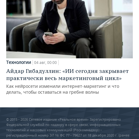
Технологии
04 авг, 00:00
Айдар Гибадуллин: «ИИ сегодня закрывает
практически весь маркетинговый цикл»
Как нейросети изменили интернет-маркетинг и что
делать, чтобы оставаться на гребне волны
© 2015 - 2026 Сетевое издание «Реальное время» Зарегистрировано
Федеральной службой по надзору в сфере связи, информационных
технологий и массовых коммуникаций (Роскомнадзор) –
регистрационный номер ЭЛ № ФС 77 - 79627 от 18 декабря 2020 г. (ранее