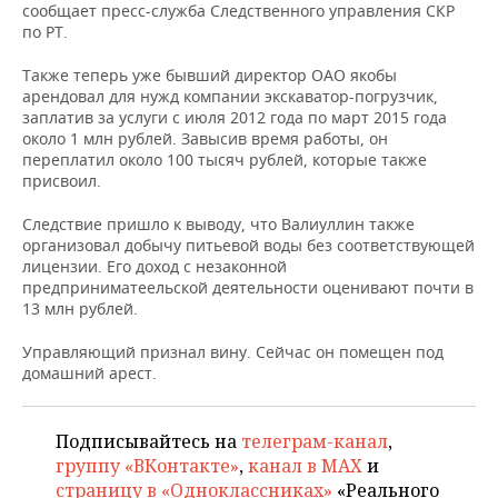
НЕФТЕХИМИЯ
сообщает пресс-служба Следственного управления СКР
по РТ.
РОЗНИЧНАЯ ТОРГОВЛЯ
НОВОСТИ ТЕХНОЛОГИЙ
МЕРОПРИЯТИЯ
НЕФТЬ
Также теперь уже бывший директор ОАО якобы
ТРАНСПОРТ
IT
НОВОСТИ МЕРОПРИЯТИЙ
СПОРТ
арендовал для нужд компании экскаватор-погрузчик,
ОПК
заплатив за услуги с июля 2012 года по март 2015 года
около 1 млн рублей. Завысив время работы, он
УСЛУГИ
МЕДИА
ВЫЕЗДНАЯ РЕДАКЦИЯ
НОВОСТИ СПОРТА
ОБЩЕСТВО
переплатил около 100 тысяч рублей, которые также
ЭНЕРГЕТИКА
присвоил.
ТЕЛЕКОММУНИКАЦИИ
БИЗНЕС-БРАНЧИ
ФУТБОЛ
НОВОСТИ ОБЩЕСТВА
ФОТОГАЛЕРЕЯ
Следствие пришло к выводу, что Валиуллин также
организовал добычу питьевой воды без соответствующей
ONLINE-КОНФЕРЕНЦИИ
ХОККЕЙ
ВЛАСТЬ
СЮЖЕТЫ
лицензии. Его доход с незаконной
предприниматеельской деятельности оценивают почти в
ОТКРЫТАЯ ЛЕКЦИЯ
БАСКЕТБОЛ
ИНФРАСТРУКТУРА
СПРАВОЧНИК
13 млн рублей.
ВОЛЕЙБОЛ
ИСТОРИЯ
СПИСОК ПЕРСОН
ПОЛНАЯ ВЕРСИЯ
Управляющий признал вину. Сейчас он помещен под
домашний арест.
КИБЕРСПОРТ
КУЛЬТУРА
СПИСОК КОМПАНИЙ
Подписывайтесь на
телеграм-канал
,
ФИГУРНОЕ КАТАНИЕ
МЕДИЦИНА
группу «ВКонтакте»
,
канал в MAX
и
страницу в «Одноклассниках»
«Реального