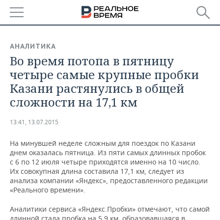
РЕГИОНЫ
АНАЛИТИКА
​Во время потопа в пятницу
БАШКОРТОСТАН
НОВОСТИ
четыре самые крупные пробки
ТАТАРСТАН
АНАЛИТИКА
Казани растянулись в общей
сложности на 17,1 км
УДМУРТИЯ
НОВОСТИ АНАЛИТИКИ
ЭКОНОМИКА
13:41, 13.07.2015
ДЕКЛАРАЦИИ О ДОХОДАХ
НОВОСТИ ЭКОНОМИКИ
ПРОМЫШЛЕННОСТЬ
На минувшей неделе сложным для поездок по Казани
КОРОЛИ ГОСЗАКАЗА ПФО
ФИНАНСЫ
НОВОСТИ
НЕДВИЖИМОСТЬ
днем оказалась пятница. Из пяти самых длинных пробок
ПРОМЫШЛЕННОСТИ
с 6 по 12 июля четыре приходятся именно на 10 число.
ВУЗЫ ТАТАРСТАНА
БАНКИ
НОВОСТИ НЕДВИЖИМОСТИ
АВТО
Их совокупная длина составила 17,1 км, следует из
АГРОПРОМ
анализа компании «Яндекс», предоставленного редакции
«Реального времени».
КОМУ ПРИНАДЛЕЖАТ
БЮДЖЕТ
НОВОСТИ АВТО
БИЗНЕС
ТОРГОВЫЕ ЦЕНТРЫ
МАШИНОСТРОЕНИЕ
ТАТАРСТАНА
Аналитики сервиса «Яндекс.Пробки» отмечают, что самой
ИНВЕСТИЦИИ
НОВОСТИ БИЗНЕСА
ТЕХНОЛОГИИ
длинной стала пробка на 5,9 км, образовавшаяся в