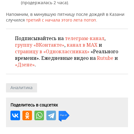
ВОДНЫЕ ВИДЫ СПОРТА
ОБРАЗОВАНИЕ
(продержалась 2 часа).
Напомним, в минувшую пятницу после дождей в Казани
ХОККЕЙ С МЯЧОМ
ПРОИСШЕСТВИЯ
случился
третий с начала этого лета потоп
.
Подписывайтесь на
телеграм-канал
,
группу «ВКонтакте»
,
канал в MAX
и
страницу в «Одноклассниках»
«Реального
времени». Ежедневные видео на
Rutube
и
«Дзене»
.
Аналитика
Поделитесь в соцсетях