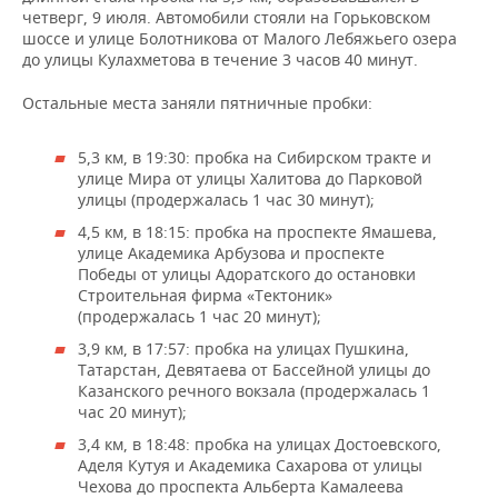
НЕФТЕХИМИЯ
четверг, 9 июля. Автомобили стояли на Горьковском
шоссе и улице Болотникова от Малого Лебяжьего озера
РОЗНИЧНАЯ ТОРГОВЛЯ
НОВОСТИ ТЕХНОЛОГИЙ
МЕРОПРИЯТИЯ
НЕФТЬ
до улицы Кулахметова в течение 3 часов 40 минут.
ТРАНСПОРТ
IT
НОВОСТИ МЕРОПРИЯТИЙ
СПОРТ
Остальные места заняли пятничные пробки:
ОПК
УСЛУГИ
МЕДИА
ВЫЕЗДНАЯ РЕДАКЦИЯ
НОВОСТИ СПОРТА
ОБЩЕСТВО
5,3 км, в 19:30: пробка на Сибирском тракте и
ЭНЕРГЕТИКА
улице Мира от улицы Халитова до Парковой
ТЕЛЕКОММУНИКАЦИИ
БИЗНЕС-БРАНЧИ
ФУТБОЛ
НОВОСТИ ОБЩЕСТВА
ФОТОГАЛЕРЕЯ
улицы (продержалась 1 час 30 минут);
4,5 км, в 18:15: пробка на проспекте Ямашева,
ONLINE-КОНФЕРЕНЦИИ
ХОККЕЙ
ВЛАСТЬ
СЮЖЕТЫ
улице Академика Арбузова и проспекте
Победы от улицы Адоратского до остановки
Строительная фирма «Тектоник»
ОТКРЫТАЯ ЛЕКЦИЯ
БАСКЕТБОЛ
ИНФРАСТРУКТУРА
СПРАВОЧНИК
(продержалась 1 час 20 минут);
ВОЛЕЙБОЛ
ИСТОРИЯ
СПИСОК ПЕРСОН
ПОЛНАЯ ВЕРСИЯ
3,9 км, в 17:57: пробка на улицах Пушкина,
Татарстан, Девятаева от Бассейной улицы до
Казанского речного вокзала (продержалась 1
КИБЕРСПОРТ
КУЛЬТУРА
СПИСОК КОМПАНИЙ
час 20 минут);
3,4 км, в 18:48: пробка на улицах Достоевского,
ФИГУРНОЕ КАТАНИЕ
МЕДИЦИНА
Аделя Кутуя и Академика Сахарова от улицы
Чехова до проспекта Альберта Камалеева