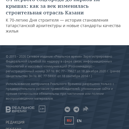
крышах: как за век изменилась
строительная отрасль Казани
К 70-летию Дня строителя — история становления
татарстанской архитектуры и новые стандарты качества
жилья
© 2015 - 2026 Сетевое издание «Реальное время» Зарегистрировано
Федеральной службой по надзору в сфере связи, информационных
технологий и массовых коммуникаций (Роскомнадзор) –
регистрационный номер ЭЛ № ФС 77 - 79627 от 18 декабря 2020 г. (ранее
свидетельство Эл № ФС 77-59331 от 18 сентября 2014 г.)
Использование материалов Реального Времени разрешено только с
предварительного согласия правообладателей, упоминание сайта и
прямая гиперссылка обязательны при частичном или полном
воспроизведении материалов.
18+
RU
EN
РЕДАКЦИЯ