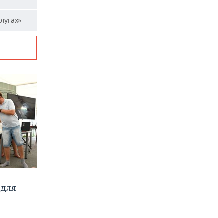
лугах»
 для