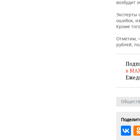
ВОДНЫЕ ВИДЫ СПОРТА
ОБРАЗОВАНИЕ
возбудит 
Эксперты 
ХОККЕЙ С МЯЧОМ
ПРОИСШЕСТВИЯ
ошибок, и
Кроме того
Отметим, 
рублей, п
Подп
в MA
Ежед
Общест
Поделите