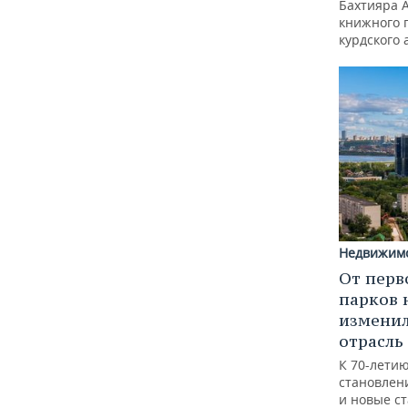
Бахтияра 
книжного 
курдского 
Недвижим
От перв
парков 
изменил
отрасль
К 70-лети
становлен
и новые с