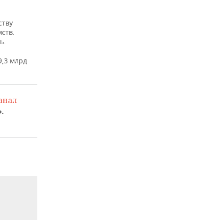
ству
ств.
ь.
9,3 млрд
анал
.