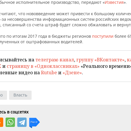
обычное исполнительное производство, передают «
Известия
».
считают, что нововведение может привести к большому количе
з-за несовершенства информационных систем российских ведом
, списанный со счета штраф будет сложно обжаловать и вернут
что по итогам 2017 года в бюджеты регионов
поступили
более 6
олученных от оштрафованных водителей.
исывайтесь на
телеграм-канал
,
группу «ВКонтакте»
,
к
X
и
страницу в «Одноклассниках»
«Реального времени»
невные видео на
Rutube
и
«Дзене»
.
во
Власть
сь в соцсетях