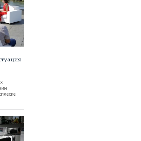
итуация
ах
нии
сплеске