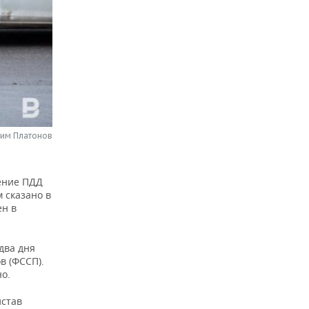
сим Платонов
ение ПДД
 сказано в
ен в
два дня
в (ФССП).
о.
истав