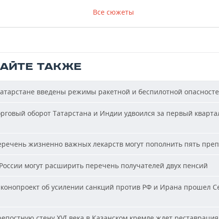
Все сюжеты
ТАЙТЕ ТАКЖЕ
атарстане введены режимы ракетной и беспилотной опасност
рговый оборот Татарстана и Индии удвоился за первый кварта
речень жизненно важных лекарств могут пополнить пять пре
России могут расширить перечень получателей двух пенсий
конопроект об усилении санкций против РФ и Ирана прошел С
епостную стену XVI века в Казанском кремле ждет реставрация