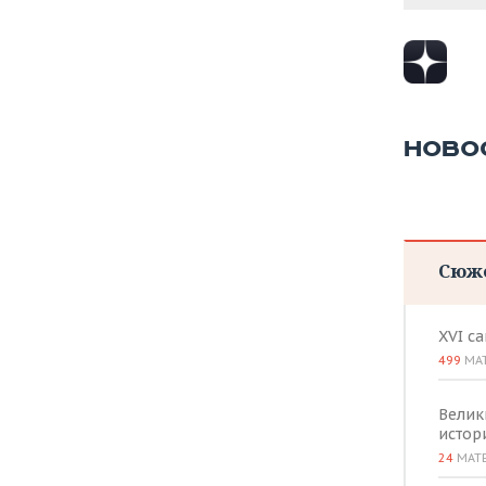
НОВО
Сюж
XVI с
499
МА
Велик
истор
24
МАТ