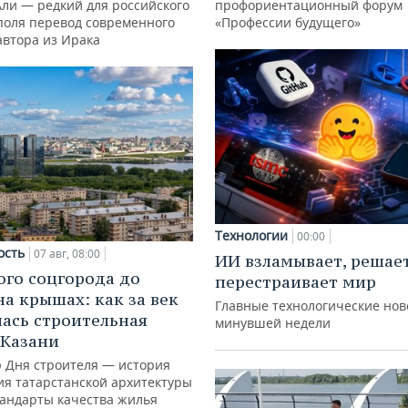
Али — редкий для российского
профориентационный форум
поля перевод современного
«Профессии будущего»
автора из Ирака
Технологии
00:00
ость
07 авг, 08:00
ИИ взламывает, решае
ого соцгорода до
перестраивает мир
на крышах: как за век
Главные технологические нов
ась строительная
минувшей недели
 Казани
ю Дня строителя — история
ия татарстанской архитектуры
тандарты качества жилья