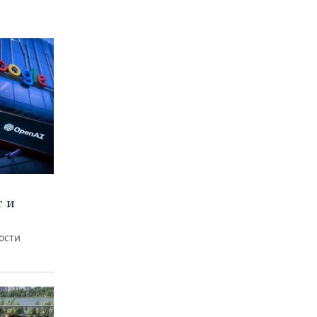
т и
ости