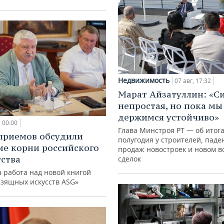
Недвижимость
07 авг, 17:32
Марат Айзатуллин: «С
непростая, но пока мы
держимся устойчиво»
00:00
Глава Минстроя РТ — об итог
приемов обсудили
полугодия у строителей, паде
ие корни российского
продаж новостроек и новом в
ства
сделок
 работа над новой книгой
изящных искусств ASG»