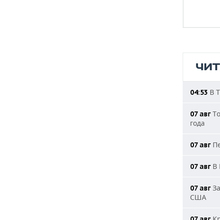
ЧИ
В Т
04:53
То
07 авг
года
Пе
07 авг
В 
07 авг
За
07 авг
США
Кр
07 авг