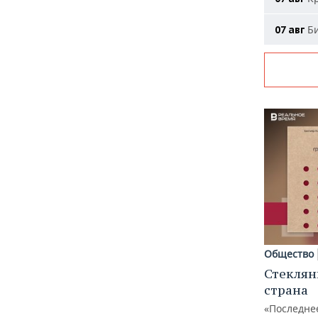
Би
07 авг
Общество
Стеклян
страна
«Последне