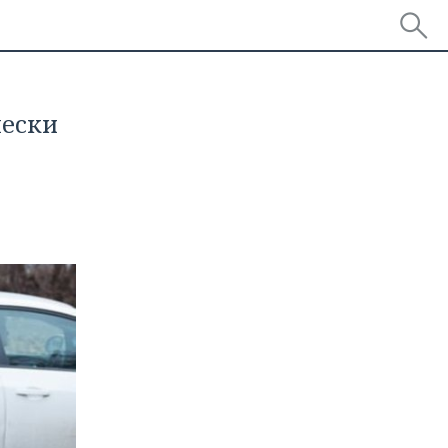
чески