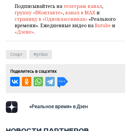
НЕФТЕХИМИЯ
Подписывайтесь на
телеграм-канал
,
РОЗНИЧНАЯ ТОРГОВЛЯ
НОВОСТИ ТЕХНОЛОГИЙ
МЕРОПРИЯТИЯ
группу «ВКонтакте»
,
канал в MAX
и
НЕФТЬ
страницу в «Одноклассниках»
«Реального
ТРАНСПОРТ
IT
НОВОСТИ МЕРОПРИЯТИЙ
СПОРТ
времени». Ежедневные видео на
Rutube
и
ОПК
«Дзене»
.
УСЛУГИ
МЕДИА
ВЫЕЗДНАЯ РЕДАКЦИЯ
НОВОСТИ СПОРТА
ОБЩЕСТВО
ЭНЕРГЕТИКА
ТЕЛЕКОММУНИКАЦИИ
БИЗНЕС-БРАНЧИ
ФУТБОЛ
НОВОСТИ ОБЩЕСТВА
ФОТОГАЛЕРЕЯ
Спорт
Футбол
ONLINE-КОНФЕРЕНЦИИ
ХОККЕЙ
ВЛАСТЬ
СЮЖЕТЫ
Поделитесь в соцсетях
ОТКРЫТАЯ ЛЕКЦИЯ
БАСКЕТБОЛ
ИНФРАСТРУКТУРА
СПРАВОЧНИК
ВОЛЕЙБОЛ
ИСТОРИЯ
СПИСОК ПЕРСОН
ПОЛНАЯ ВЕРСИЯ
КИБЕРСПОРТ
КУЛЬТУРА
СПИСОК КОМПАНИЙ
«Реальное время» в Дзен
ФИГУРНОЕ КАТАНИЕ
МЕДИЦИНА
НОВОСТИ ПАРТНЕРОВ