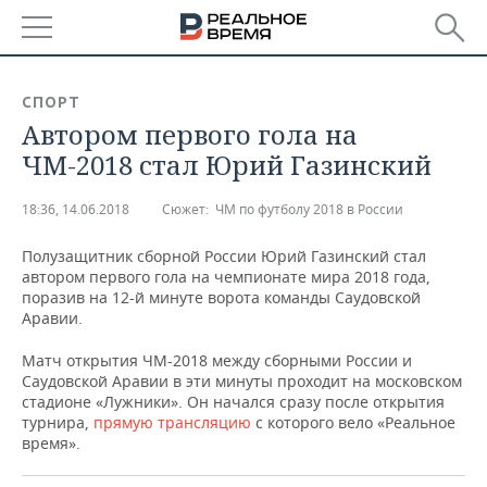
РЕГИОНЫ
СПОРТ
Автором первого гола на
БАШКОРТОСТАН
НОВОСТИ
ЧМ-2018 стал Юрий Газинский
ТАТАРСТАН
АНАЛИТИКА
18:36, 14.06.2018
Сюжет:
ЧМ по футболу 2018 в России
УДМУРТИЯ
НОВОСТИ АНАЛИТИКИ
ЭКОНОМИКА
Полузащитник сборной России Юрий Газинский стал
автором первого гола на чемпионате мира 2018 года,
ДЕКЛАРАЦИИ О ДОХОДАХ
НОВОСТИ ЭКОНОМИКИ
ПРОМЫШЛЕННОСТЬ
поразив на 12-й минуте ворота команды Саудовской
Аравии.
КОРОЛИ ГОСЗАКАЗА ПФО
ФИНАНСЫ
НОВОСТИ
НЕДВИЖИМОСТЬ
ПРОМЫШЛЕННОСТИ
Матч открытия ЧМ-2018 между сборными России и
ВУЗЫ ТАТАРСТАНА
БАНКИ
НОВОСТИ НЕДВИЖИМОСТИ
АВТО
Саудовской Аравии в эти минуты проходит на московском
АГРОПРОМ
стадионе «Лужники». Он начался сразу после открытия
турнира,
прямую трансляцию
с которого вело «Реальное
КОМУ ПРИНАДЛЕЖАТ
БЮДЖЕТ
НОВОСТИ АВТО
БИЗНЕС
время».
ТОРГОВЫЕ ЦЕНТРЫ
МАШИНОСТРОЕНИЕ
ТАТАРСТАНА
ИНВЕСТИЦИИ
НОВОСТИ БИЗНЕСА
ТЕХНОЛОГИИ