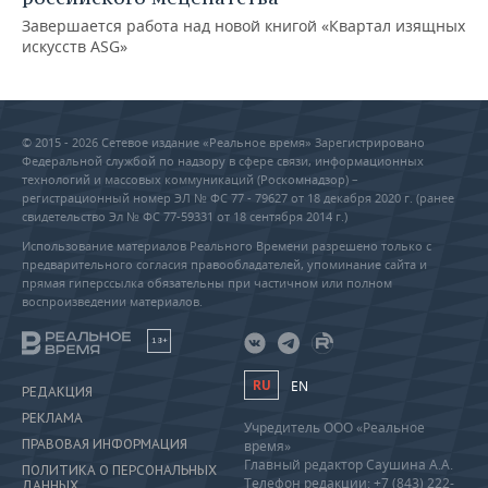
Завершается работа над новой книгой «Квартал изящных
искусств ASG»
© 2015 - 2026 Сетевое издание «Реальное время» Зарегистрировано
Федеральной службой по надзору в сфере связи, информационных
технологий и массовых коммуникаций (Роскомнадзор) –
регистрационный номер ЭЛ № ФС 77 - 79627 от 18 декабря 2020 г. (ранее
свидетельство Эл № ФС 77-59331 от 18 сентября 2014 г.)
Использование материалов Реального Времени разрешено только с
предварительного согласия правообладателей, упоминание сайта и
прямая гиперссылка обязательны при частичном или полном
воспроизведении материалов.
18+
RU
EN
РЕДАКЦИЯ
РЕКЛАМА
Учредитель ООО «Реальное
ПРАВОВАЯ ИНФОРМАЦИЯ
время»
Главный редактор Саушина А.А.
ПОЛИТИКА О ПЕРСОНАЛЬНЫХ
Телефон редакции: +7 (843) 222-
ДАННЫХ