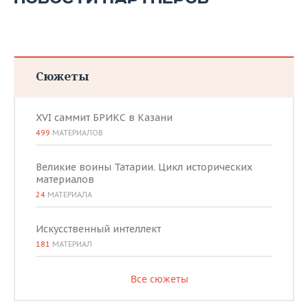
ВОДНЫЕ ВИДЫ СПОРТА
ОБРАЗОВАНИЕ
ХОККЕЙ С МЯЧОМ
ПРОИСШЕСТВИЯ
Сюжеты
XVI саммит БРИКС в Казани
499
МАТЕРИАЛОВ
Великие воины Татарии. Цикл исторических
материалов
24
МАТЕРИАЛА
Искусственный интеллект
181
МАТЕРИАЛ
Все сюжеты