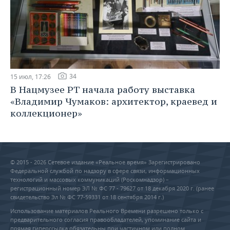
34
15 июл, 17:26
В Нацмузее РТ начала работу выставка
«Владимир Чумаков: архитектор, краевед и
коллекционер»
© 2015 - 2026 Сетевое издание «Реальное время» Зарегистрировано
Федеральной службой по надзору в сфере связи, информационных
технологий и массовых коммуникаций (Роскомнадзор) –
регистрационный номер ЭЛ № ФС 77 - 79627 от 18 декабря 2020 г. (ранее
свидетельство Эл № ФС 77-59331 от 18 сентября 2014 г.)
Использование материалов Реального Времени разрешено только с
предварительного согласия правообладателей, упоминание сайта и
прямая гиперссылка обязательны при частичном или полном