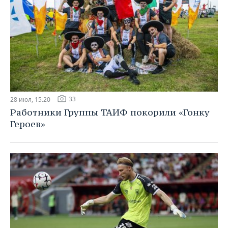
33
28 июл, 15:20
Работники Группы ТАИФ покорили «Гонку
Героев»