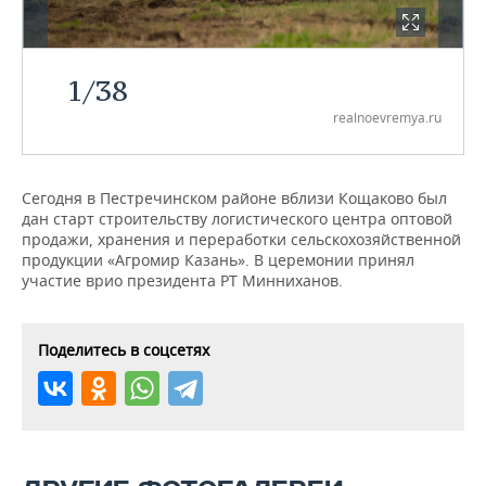
НЕФТЕХИМИЯ
РОЗНИЧНАЯ ТОРГОВЛЯ
НОВОСТИ ТЕХНОЛОГИЙ
МЕРОПРИЯТИЯ
НЕФТЬ
1
/
38
ТРАНСПОРТ
IT
НОВОСТИ МЕРОПРИЯТИЙ
СПОРТ
ОПК
realnoevremya.ru
УСЛУГИ
МЕДИА
ВЫЕЗДНАЯ РЕДАКЦИЯ
НОВОСТИ СПОРТА
ОБЩЕСТВО
ЭНЕРГЕТИКА
ТЕЛЕКОММУНИКАЦИИ
БИЗНЕС-БРАНЧИ
ФУТБОЛ
НОВОСТИ ОБЩЕСТВА
ФОТОГАЛЕРЕЯ
Сегодня в Пестречинском районе вблизи Кощаково был
дан старт строительству логистического центра оптовой
продажи, хранения и переработки сельскохозяйственной
ONLINE-КОНФЕРЕНЦИИ
ХОККЕЙ
ВЛАСТЬ
СЮЖЕТЫ
продукции «Агромир Казань». В церемонии принял
участие врио президента РТ Минниханов.
ОТКРЫТАЯ ЛЕКЦИЯ
БАСКЕТБОЛ
ИНФРАСТРУКТУРА
СПРАВОЧНИК
ВОЛЕЙБОЛ
ИСТОРИЯ
СПИСОК ПЕРСОН
ПОЛНАЯ ВЕРСИЯ
Поделитесь в соцсетях
КИБЕРСПОРТ
КУЛЬТУРА
СПИСОК КОМПАНИЙ
ФИГУРНОЕ КАТАНИЕ
МЕДИЦИНА