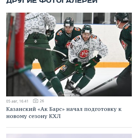
ДРУГИЕ ФОТОГАЛЕРЕИ
ВОДНЫЕ ВИДЫ СПОРТА
ОБРАЗОВАНИЕ
ХОККЕЙ С МЯЧОМ
ПРОИСШЕСТВИЯ
26
05 авг, 16:41
Казанский «Ак Барс» начал подготовку к
новому сезону КХЛ