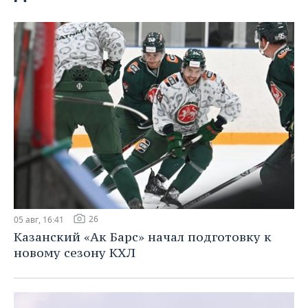
ВОДНЫЕ ВИДЫ СПОРТА
ОБРАЗОВАНИЕ
ХОККЕЙ С МЯЧОМ
ПРОИСШЕСТВИЯ
26
05 авг, 16:41
Казанский «Ак Барс» начал подготовку к
новому сезону КХЛ