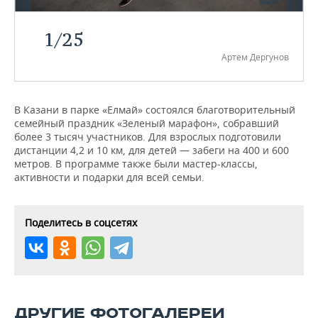
НЕФТЕХИМИЯ
РОЗНИЧНАЯ ТОРГОВЛЯ
НОВОСТИ ТЕХНОЛОГИЙ
МЕРОПРИЯТИЯ
1
/
25
НЕФТЬ
Артем Дергунов
ТРАНСПОРТ
IT
НОВОСТИ МЕРОПРИЯТИЙ
СПОРТ
ОПК
УСЛУГИ
МЕДИА
ВЫЕЗДНАЯ РЕДАКЦИЯ
НОВОСТИ СПОРТА
ОБЩЕСТВО
ЭНЕРГЕТИКА
В Казани в парке «Елмай» состоялся благотворительный
семейный праздник «Зеленый марафон», собравший
ТЕЛЕКОММУНИКАЦИИ
БИЗНЕС-БРАНЧИ
ФУТБОЛ
НОВОСТИ ОБЩЕСТВА
ФОТОГАЛЕРЕЯ
более 3 тысяч участников. Для взрослых подготовили
дистанции 4,2 и 10 км, для детей — забеги на 400 и 600
ONLINE-КОНФЕРЕНЦИИ
ХОККЕЙ
ВЛАСТЬ
СЮЖЕТЫ
метров. В программе также были мастер-классы,
активности и подарки для всей семьи.
ОТКРЫТАЯ ЛЕКЦИЯ
БАСКЕТБОЛ
ИНФРАСТРУКТУРА
СПРАВОЧНИК
ВОЛЕЙБОЛ
ИСТОРИЯ
СПИСОК ПЕРСОН
ПОЛНАЯ ВЕРСИЯ
Поделитесь в соцсетях
КИБЕРСПОРТ
КУЛЬТУРА
СПИСОК КОМПАНИЙ
ФИГУРНОЕ КАТАНИЕ
МЕДИЦИНА
ДРУГИЕ ФОТОГАЛЕРЕИ