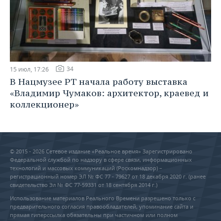
34
15 июл, 17:26
В Нацмузее РТ начала работу выставка
«Владимир Чумаков: архитектор, краевед и
коллекционер»
© 2015 - 2026 Сетевое издание «Реальное время» Зарегистрировано
Федеральной службой по надзору в сфере связи, информационных
технологий и массовых коммуникаций (Роскомнадзор) –
регистрационный номер ЭЛ № ФС 77 - 79627 от 18 декабря 2020 г. (ранее
свидетельство Эл № ФС 77-59331 от 18 сентября 2014 г.)
Использование материалов Реального Времени разрешено только с
предварительного согласия правообладателей, упоминание сайта и
прямая гиперссылка обязательны при частичном или полном