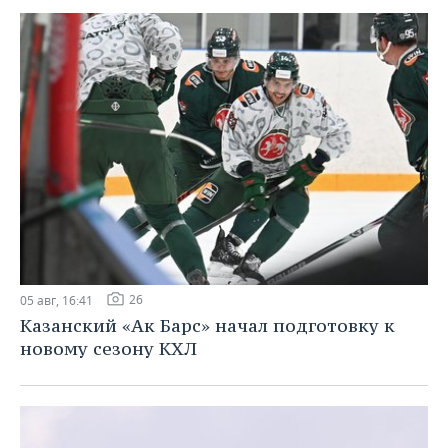
ВОДНЫЕ ВИДЫ СПОРТА
ОБРАЗОВАНИЕ
ХОККЕЙ С МЯЧОМ
ПРОИСШЕСТВИЯ
26
05 авг, 16:41
Казанский «Ак Барс» начал подготовку к
новому сезону КХЛ