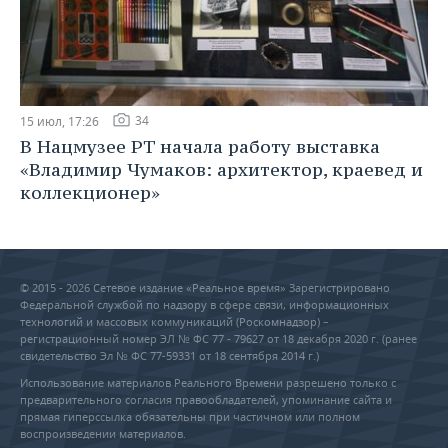
34
15 июл, 17:26
В Нацмузее РТ начала работу выставка
«Владимир Чумаков: архитектор, краевед и
коллекционер»
© 2015 - 2026 Сетевое издание «Реальное время» Зарегистрировано
Федеральной службой по надзору в сфере связи, информационных
технологий и массовых коммуникаций (Роскомнадзор) –
регистрационный номер ЭЛ № ФС 77 - 79627 от 18 декабря 2020 г. (ранее
свидетельство Эл № ФС 77-59331 от 18 сентября 2014 г.)
Использование материалов Реального Времени разрешено только с
предварительного согласия правообладателей, упоминание сайта и
прямая гиперссылка обязательны при частичном или полном
воспроизведении материалов.