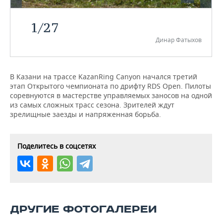
НЕФТЕХИМИЯ
РОЗНИЧНАЯ ТОРГОВЛЯ
НОВОСТИ ТЕХНОЛОГИЙ
МЕРОПРИЯТИЯ
1
/
27
НЕФТЬ
Динар Фатыхов
ТРАНСПОРТ
IT
НОВОСТИ МЕРОПРИЯТИЙ
СПОРТ
ОПК
УСЛУГИ
МЕДИА
ВЫЕЗДНАЯ РЕДАКЦИЯ
НОВОСТИ СПОРТА
ОБЩЕСТВО
ЭНЕРГЕТИКА
В Казани на трассе KazanRing Canyon начался третий
этап Открытого чемпионата по дрифту RDS Open. Пилоты
ТЕЛЕКОММУНИКАЦИИ
БИЗНЕС-БРАНЧИ
ФУТБОЛ
НОВОСТИ ОБЩЕСТВА
ФОТОГАЛЕРЕЯ
соревнуются в мастерстве управляемых заносов на одной
из самых сложных трасс сезона. Зрителей ждут
ONLINE-КОНФЕРЕНЦИИ
ХОККЕЙ
ВЛАСТЬ
СЮЖЕТЫ
зрелищные заезды и напряженная борьба.
ОТКРЫТАЯ ЛЕКЦИЯ
БАСКЕТБОЛ
ИНФРАСТРУКТУРА
СПРАВОЧНИК
Поделитесь в соцсетях
ВОЛЕЙБОЛ
ИСТОРИЯ
СПИСОК ПЕРСОН
ПОЛНАЯ ВЕРСИЯ
КИБЕРСПОРТ
КУЛЬТУРА
СПИСОК КОМПАНИЙ
ФИГУРНОЕ КАТАНИЕ
МЕДИЦИНА
ДРУГИЕ ФОТОГАЛЕРЕИ