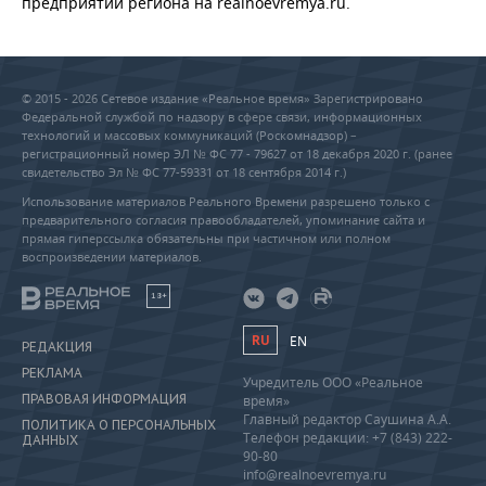
предприятий региона на realnoevremya.ru.
© 2015 - 2026 Сетевое издание «Реальное время» Зарегистрировано
Федеральной службой по надзору в сфере связи, информационных
технологий и массовых коммуникаций (Роскомнадзор) –
регистрационный номер ЭЛ № ФС 77 - 79627 от 18 декабря 2020 г. (ранее
свидетельство Эл № ФС 77-59331 от 18 сентября 2014 г.)
Использование материалов Реального Времени разрешено только с
предварительного согласия правообладателей, упоминание сайта и
прямая гиперссылка обязательны при частичном или полном
воспроизведении материалов.
18+
RU
EN
РЕДАКЦИЯ
РЕКЛАМА
Учредитель ООО «Реальное
ПРАВОВАЯ ИНФОРМАЦИЯ
время»
Главный редактор Саушина А.А.
ПОЛИТИКА О ПЕРСОНАЛЬНЫХ
Телефон редакции: +7 (843) 222-
ДАННЫХ
90-80
info@realnoevremya.ru