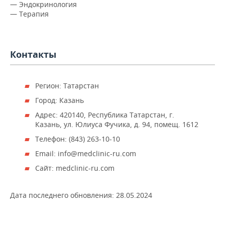
НЕФТЕХИМИЯ
— Эндокринология
— Терапия
РОЗНИЧНАЯ ТОРГОВЛЯ
НОВОСТИ ТЕХНОЛОГИЙ
МЕРОПРИЯТИЯ
НЕФТЬ
ТРАНСПОРТ
IT
НОВОСТИ МЕРОПРИЯТИЙ
СПОРТ
ОПК
Контакты
УСЛУГИ
МЕДИА
ВЫЕЗДНАЯ РЕДАКЦИЯ
НОВОСТИ СПОРТА
ОБЩЕСТВО
ЭНЕРГЕТИКА
Регион: Татарстан
ТЕЛЕКОММУНИКАЦИИ
БИЗНЕС-БРАНЧИ
ФУТБОЛ
НОВОСТИ ОБЩЕСТВА
ФОТОГАЛЕРЕЯ
Город: Казань
ONLINE-КОНФЕРЕНЦИИ
ХОККЕЙ
ВЛАСТЬ
СЮЖЕТЫ
Адрес: 420140, Республика Татарстан, г.
Казань, ул. Юлиуса Фучика, д. 94, помещ. 1612
ОТКРЫТАЯ ЛЕКЦИЯ
БАСКЕТБОЛ
ИНФРАСТРУКТУРА
СПРАВОЧНИК
Телефон: (843) 263-10-10
Email: info@medclinic-ru.com
ВОЛЕЙБОЛ
ИСТОРИЯ
СПИСОК ПЕРСОН
ПОЛНАЯ ВЕРСИЯ
Сайт: medclinic-ru.com
КИБЕРСПОРТ
КУЛЬТУРА
СПИСОК КОМПАНИЙ
Дата последнего обновления:
28.05.2024
ФИГУРНОЕ КАТАНИЕ
МЕДИЦИНА