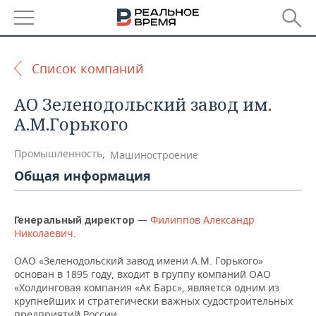
РЕГИОНЫ
Список компаний
БАШКОРТОСТАН
НОВОСТИ
АО Зеленодольский завод им.
ТАТАРСТАН
АНАЛИТИКА
А.М.Горького
УДМУРТИЯ
НОВОСТИ АНАЛИТИКИ
ЭКОНОМИКА
Промышленность
,
Машиностроение
Общая информация
ДЕКЛАРАЦИИ О ДОХОДАХ
НОВОСТИ ЭКОНОМИКИ
ПРОМЫШЛЕННОСТЬ
КОРОЛИ ГОСЗАКАЗА ПФО
ФИНАНСЫ
НОВОСТИ
НЕДВИЖИМОСТЬ
—
Филиппов Александр
Генеральный директор
ПРОМЫШЛЕННОСТИ
Николаевич
.
ВУЗЫ ТАТАРСТАНА
БАНКИ
НОВОСТИ НЕДВИЖИМОСТИ
АВТО
АГРОПРОМ
ОАО «Зеленодольский завод имени A.M. Горького»
основан в 1895 году, входит в группу компаний ОАО
КОМУ ПРИНАДЛЕЖАТ
БЮДЖЕТ
НОВОСТИ АВТО
БИЗНЕС
«Холдинговая компания «Ак Барс», является одним из
ТОРГОВЫЕ ЦЕНТРЫ
МАШИНОСТРОЕНИЕ
ТАТАРСТАНА
крупнейших и стратегически важных судостроительных
ИНВЕСТИЦИИ
НОВОСТИ БИЗНЕСА
ТЕХНОЛОГИИ
предприятий России.