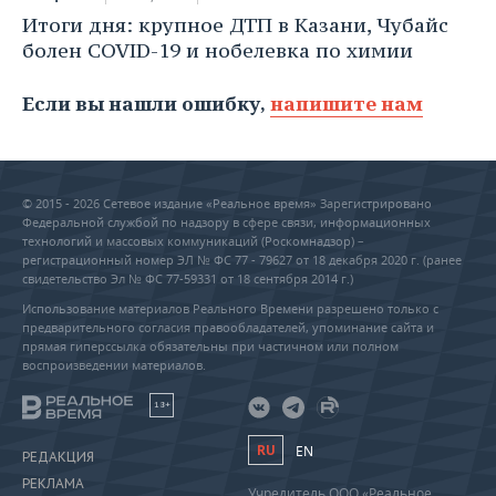
Итоги дня: крупное ДТП в Казани, Чубайс
болен COVID-19 и нобелевка по химии
Если вы нашли ошибку,
напишите нам
© 2015 - 2026 Сетевое издание «Реальное время» Зарегистрировано
Федеральной службой по надзору в сфере связи, информационных
технологий и массовых коммуникаций (Роскомнадзор) –
регистрационный номер ЭЛ № ФС 77 - 79627 от 18 декабря 2020 г. (ранее
свидетельство Эл № ФС 77-59331 от 18 сентября 2014 г.)
Использование материалов Реального Времени разрешено только с
предварительного согласия правообладателей, упоминание сайта и
прямая гиперссылка обязательны при частичном или полном
воспроизведении материалов.
18+
RU
EN
РЕДАКЦИЯ
РЕКЛАМА
Учредитель ООО «Реальное