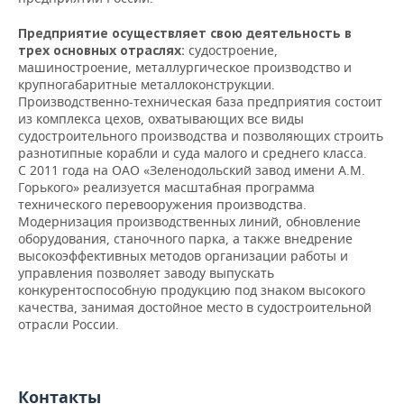
НЕФТЕХИМИЯ
РОЗНИЧНАЯ ТОРГОВЛЯ
НОВОСТИ ТЕХНОЛОГИЙ
Предприятие осуществляет свою деятельность в
МЕРОПРИЯТИЯ
НЕФТЬ
судостроение,
трех основных отраслях:
машиностроение, металлургическое производство и
ТРАНСПОРТ
IT
НОВОСТИ МЕРОПРИЯТИЙ
СПОРТ
крупногабаритные металлоконструкции.
ОПК
Производственно-техническая база предприятия состоит
УСЛУГИ
МЕДИА
ВЫЕЗДНАЯ РЕДАКЦИЯ
НОВОСТИ СПОРТА
ОБЩЕСТВО
из комплекса цехов, охватывающих все виды
ЭНЕРГЕТИКА
судостроительного производства и позволяющих строить
разнотипные корабли и суда малого и среднего класса.
ТЕЛЕКОММУНИКАЦИИ
БИЗНЕС-БРАНЧИ
ФУТБОЛ
НОВОСТИ ОБЩЕСТВА
ФОТОГАЛЕРЕЯ
С 2011 года на ОАО «Зеленодольский завод имени А.М.
Горького» реализуется масштабная программа
ONLINE-КОНФЕРЕНЦИИ
ХОККЕЙ
ВЛАСТЬ
СЮЖЕТЫ
технического перевооружения производства.
Модернизация производственных линий, обновление
оборудования, станочного парка, а также внедрение
ОТКРЫТАЯ ЛЕКЦИЯ
БАСКЕТБОЛ
ИНФРАСТРУКТУРА
СПРАВОЧНИК
высокоэффективных методов организации работы и
управления позволяет заводу выпускать
ВОЛЕЙБОЛ
ИСТОРИЯ
СПИСОК ПЕРСОН
ПОЛНАЯ ВЕРСИЯ
конкурентоспособную продукцию под знаком высокого
качества, занимая достойное место в судостроительной
КИБЕРСПОРТ
КУЛЬТУРА
СПИСОК КОМПАНИЙ
отрасли России.
ФИГУРНОЕ КАТАНИЕ
МЕДИЦИНА
Контакты