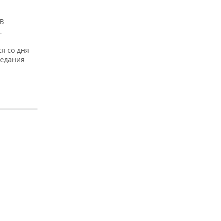
 В
.
я со дня
седания