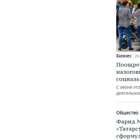
Бизнес
26
Поощрен
налогов
социаль
С июня эт
деятельно
Общество
Фарид 
«Татарс
сформул