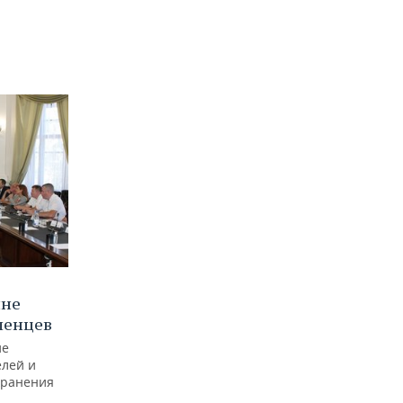
ине
ленцев
ие
лей и
хранения