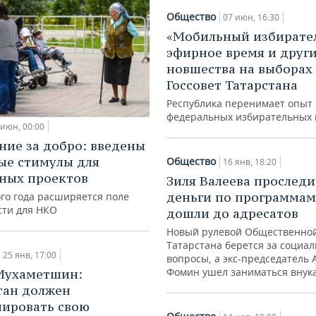
Общество
07 июн, 16:30
«Мобильный избирател
эфирное время и друг
новшества на выборах 
Госсовет Татарстана
Республика перенимает опыт
федеральных избирательных
 июн, 00:00
ие за добро: введены
ые стимулы для
Общество
16 янв, 18:20
ных проектов
Зиля Валеева проследи
деньги по программам
ого года расширяется поле
сти для НКО
дошли до адресатов
Новый рулевой Общественно
Татарстана берется за социа
25 янв, 17:00
вопросы, а экс-председатель
Фомин ушел заниматься внук
Мухаметшин:
тан должен
ировать свою