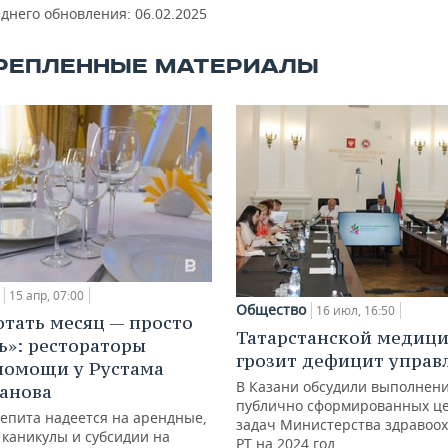
еднего обновления:
06.02.2025
РЕПЛЕННЫЕ МАТЕРИАЛЫ
15 апр, 07:00
Общество
16 июл, 16:50
отать месяц — просто
Татарстанской медиц
ь»: рестораторы
грозит дефицит управ
помощи у Рустама
В Казани обсудили выполнен
анова
публично сформированных це
епита надеется на арендные,
задач Министерства здравоо
 каникулы и субсидии на
РТ на 2024 год