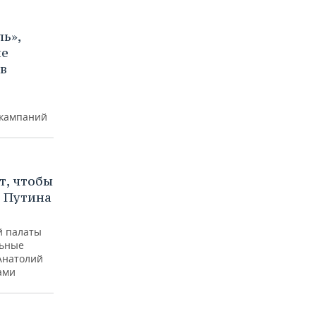
ь»,
ие
в
 кампаний
т, чтобы
 Путина
й палаты
льные
 Анатолий
ами