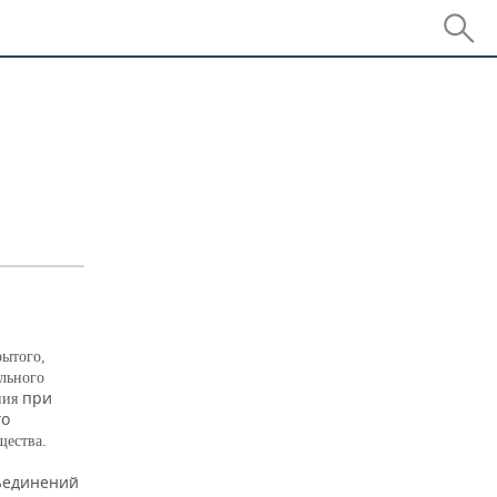
рытого,
льного
при
ния
го
.
щества
ъединений