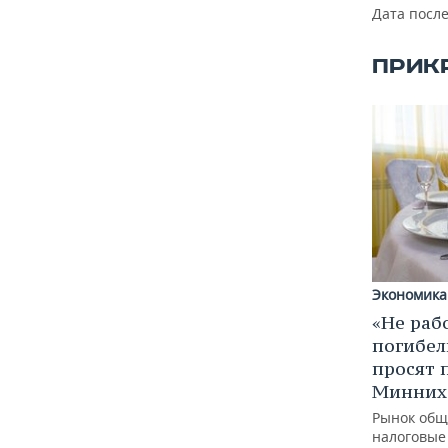
ВОДНЫЕ ВИДЫ СПОРТА
ОБРАЗОВАНИЕ
Дата посл
ХОККЕЙ С МЯЧОМ
ПРОИСШЕСТВИЯ
ПРИК
Экономика
«Не раб
погибел
просят 
Минних
Рынок общ
налоговые