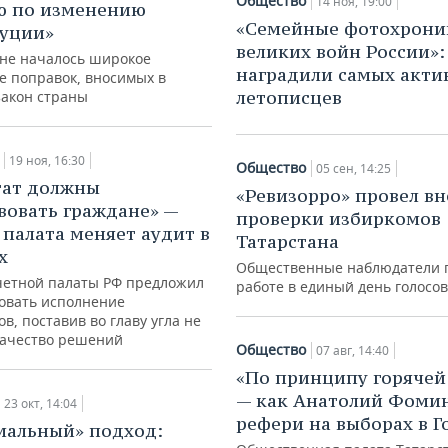
Общество
14 ноя, 19:00
ю по изменению
«Семейные фотохрони
уции»
великих войн России»:
ане началось широкое
наградили самых акти
е поправок, вносимых в
летописцев
закон страны
19 ноя, 16:30
Общество
05 сен, 14:25
тат должны
«Ревизорро» провел в
вовать граждане» —
проверки избиркомов
 палата меняет аудит в
Татарстана
х
Общественные наблюдатели г
четной палаты РФ предложил
работе в единый день голосо
овать исполнение
в, поставив во главу угла не
 качество решений
Общество
07 авг, 14:40
«По принципу горячей
— как Анатолий Фомин
23 окт, 14:04
рефери на выборах в Г
мальный» подход: