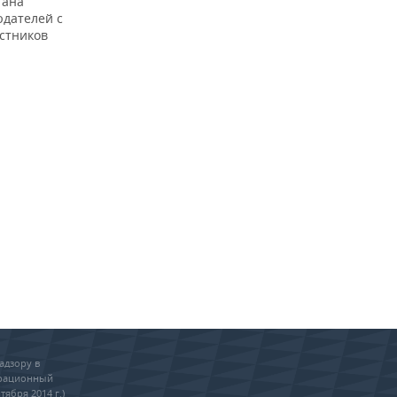
тана
юдателей с
стников
адзору в
трационный
тября 2014 г.)