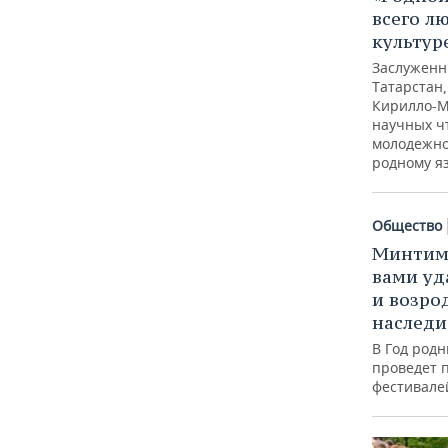
всего л
культур
Заслуженн
Татарстан
Кирилло-М
научных ч
молодежно
родному я
Общество
Минтим
вами уд
и возро
наследи
В Год род
проведет 
фестивале