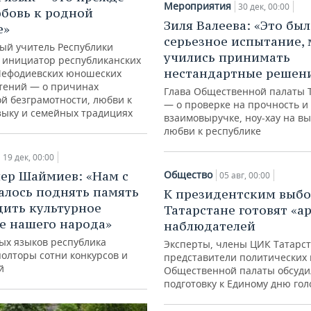
Мероприятия
30 дек, 00:00
юбовь к родной
Зиля Валеева: «Это бы
е»
серьезное испытание,
ый учитель Республики
учились принимать
, инициатор республиканских
нестандартные решен
ефодиевских юношеских
тений — о причинах
Глава Общественной палаты 
й безграмотности, любви к
— о проверке на прочность и
зыку и семейных традициях
взаимовыручке, ноу-хау на вы
любви к республике
19 дек, 00:00
ер Шаймиев: «Нам с
Общество
05 авг, 00:00
алось поднять память
К президентским выбо
дить культурное
Татарстане готовят «
е нашего народа»
наблюдателей
ных языков республика
Эксперты, члены ЦИК Татарст
полторы сотни конкурсов и
представители политических 
й
Общественной палаты обсуди
подготовку к Единому дню го