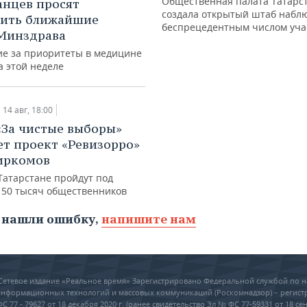
Общественная палата Татарс
анцев просят
создала открытый штаб набл
лить ближайшие
беспрецедентным числом уча
Минздрава
ие за приоритеты в медицине
а этой неделе
14 авг, 18:00
«За чистые выборы»
ет проект «Ревизорро»
иркомов
Татарстане пройдут под
 50 тысяч общественников
 нашли ошибку,
напишите нам
6 Сетевое издание «Реальное время» Зарегистрировано Федеральной службой по н
 информационных технологий и массовых коммуникаций (Роскомнадзор) – регис
 77 - 79627 от 18 декабря 2020 г. (ранее свидетельство Эл № ФС 77-59331 от 18 сен