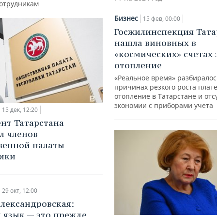
сотрудникам
Бизнес
15 фев, 00:00
Госжилинспекция Тата
нашла виновных в
«космических» счетах 
отопление
«Реальное время» разбиралос
причинах резкого роста плат
отопление в Татарстане и отс
экономии с приборами учета
15 дек, 12:20
нт Татарстана
л членов
венной палаты
ики
29 окт, 12:00
лександровская:
 язык — это прежде