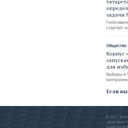
татарст
опреде
задачи 
Голосован
стартует н
Общество
Корпус 
запуска
для изб
Выборы в 
контролем
Если вы
© 2015 - 202
сфере связи,
номер ЭЛ № ФС