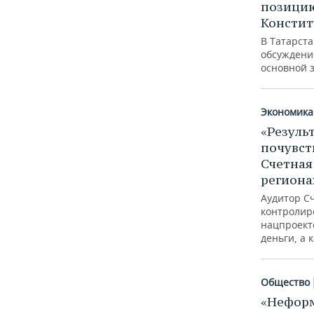
позици
Констит
В Татарст
обсуждени
основной 
Экономика
«Резуль
почувст
Счетная
региона
Аудитор С
контролир
нацпроекто
деньги, а
Общество
«Нефор