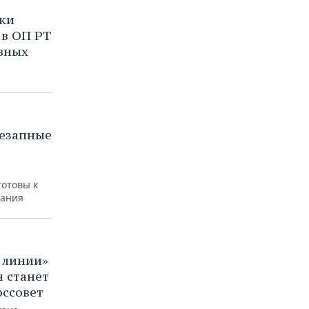
ки
 в ОП РТ
вных
незапные
отовы к
вания
 линии»
 станет
оссовет