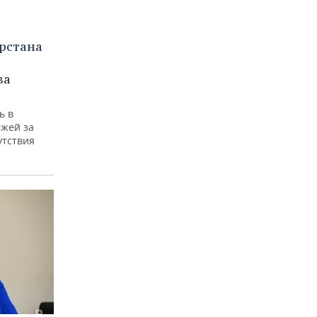
рстана
за
ь в
ежей за
утствия