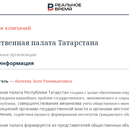
ок компаний
твенная палата Татарстана
ные организации
информация
—
Валеева Зиля Рахимьяновна
тель
ная палата Республики Татарстан
создана с целью обеспечения отк
суждения важнейших проблем государственного, экономического и социа
совершенствования механизма
спублики,
учета общественного мне
решений органами государственной власти и органами местно
НА
ления,
содействия процессу формирования институтов гражданского об
ная палата формируется из представителей общественных об