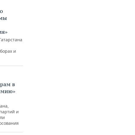
ло
 мы
ия»
Татарстана
борах и
рам в
армию»
ана,
партий и
ли
лосования