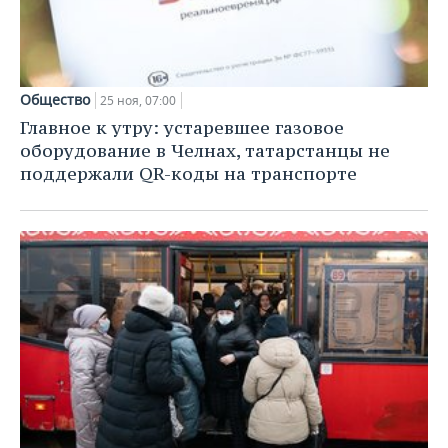
ВОДНЫЕ ВИДЫ СПОРТА
ОБРАЗОВАНИЕ
ХОККЕЙ С МЯЧОМ
ПРОИСШЕСТВИЯ
Общество
25 ноя, 07:00
Главное к утру: устаревшее газовое
оборудование в Челнах, татарстанцы не
поддержали QR-коды на транспорте