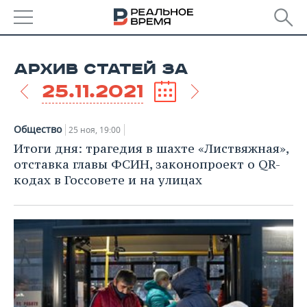
РЕГИОНЫ
АРХИВ СТАТЕЙ ЗА
БАШКОРТОСТАН
НОВОСТИ
25.11.2021
ТАТАРСТАН
АНАЛИТИКА
Общество
25 ноя, 19:00
УДМУРТИЯ
НОВОСТИ АНАЛИТИКИ
ЭКОНОМИКА
Итоги дня: трагедия в шахте «Листвяжная»,
отставка главы ФСИН, законопроект о QR-
ДЕКЛАРАЦИИ О ДОХОДАХ
НОВОСТИ ЭКОНОМИКИ
ПРОМЫШЛЕННОСТЬ
кодах в Госсовете и на улицах
КОРОЛИ ГОСЗАКАЗА ПФО
ФИНАНСЫ
НОВОСТИ
НЕДВИЖИМОСТЬ
ПРОМЫШЛЕННОСТИ
ВУЗЫ ТАТАРСТАНА
БАНКИ
НОВОСТИ НЕДВИЖИМОСТИ
АВТО
АГРОПРОМ
КОМУ ПРИНАДЛЕЖАТ
БЮДЖЕТ
НОВОСТИ АВТО
БИЗНЕС
ТОРГОВЫЕ ЦЕНТРЫ
МАШИНОСТРОЕНИЕ
ТАТАРСТАНА
ИНВЕСТИЦИИ
НОВОСТИ БИЗНЕСА
ТЕХНОЛОГИИ