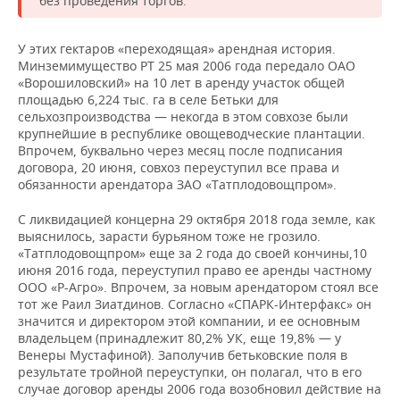
без проведения торгов.
У этих гектаров «переходящая» арендная история.
Минземимущество РТ 25 мая 2006 года передало ОАО
«Ворошиловский» на 10 лет в аренду участок общей
площадью 6,224 тыс. га в селе Бетьки для
сельхозпроизводства — некогда в этом совхозе были
крупнейшие в республике овощеводческие плантации.
Впрочем, буквально через месяц после подписания
договора, 20 июня, совхоз переуступил все права и
обязанности арендатора ЗАО «Татплодовощпром».
С ликвидацией концерна 29 октября 2018 года земле, как
выяснилось, зарасти бурьяном тоже не грозило.
«Татплодовощпром» еще за 2 года до своей кончины,10
июня 2016 года, переуступил право ее аренды частному
ООО «Р-Агро». Впрочем, за новым арендатором стоял все
тот же Раил Зиатдинов. Согласно «СПАРК-Инте­рфакс» он
значится и директором этой ком­пании, и ее основным
владельцем (принадлежит 80,2% УК, еще 19,8% — у
Венеры Мустафиной). Заполучив бетьковск­ие поля в
результате тройной переуступки, он полагал, что в его
случае договор аренды 2006 года возо­бновил действие на