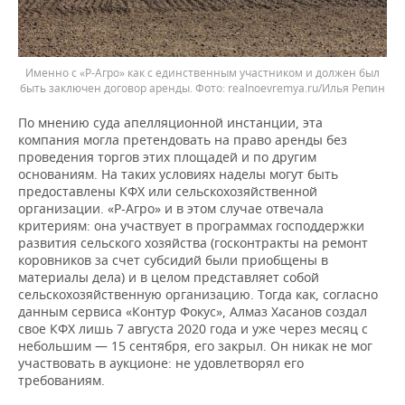
Именно с «Р-Агро» как с единственным участником и должен был
быть заключен договор аренды.
realnoevremya.ru/Илья Репин
По мнению суда апелляционной инстанции, эта
компания могла претендовать на право аренды без
проведения торгов этих площадей и по другим
основаниям. На таких условиях наделы могут быть
предоставлены КФХ или сельскохозяйственной
организации. «Р-Агро» и в этом случае отвечала
критериям: она участвует в программах господдержки
развития сельского хозяйства (госконтракты на ремонт
коровников за счет субсидий были приобщены в
материалы дела) и в целом представляет собой
сельскохозяйственную организацию. Тогда как, согласно
данным сервиса «Контур Фокус», Алмаз Хасанов создал
свое КФХ лишь 7 августа 2020 года и уже через месяц с
небольшим — 15 сентября, его закрыл. Он никак не мог
участвовать в аукционе: не удовлетворял его
требованиям.