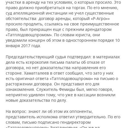
участки в аренду на тех условиях, о которых просило. Это
право должно приобретаться на торгах. По его мнению,
суд апелляционной инстанции не учел существенные
обстоятельства: договор аренды, который «Р-Агро»»
просило продлить, ссылаясь на свое преимущественное
право, был прекращен еще с прежним арендатором
«Татплодовощпромом». По словам юриста, они
уведомили концерн об этом в одностороннем порядке 10
января 2017 года.
Председательствующий судья подтвердил: в материалах
дела есть ксерокопия письма палаты об отказе от
договора, но нет доказательства направления его
стороне. Хаматгалеев в ответ сообщил, что зато у них
есть оригинал ответа «Татплодовощпрома» на письмо о
расторжении договора. Он представил его для
ознакомления. Служитель Фемиды был, мягко говоря,
неприятно удивлен тому, что уже в кассации возникли
новые доказательства по делу.
На вопрос: знают ли об этом их оппоненты,
представитель исполкома ответил утвердительно. По его
словам, письмо подписано гендиректором
«Татплодовощпрома» Зиатдиновым: «Он же на