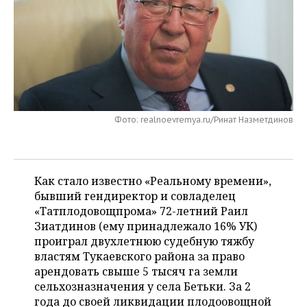
НЕФТЕХИМИЯ
РОЗНИЧНАЯ ТОРГОВЛЯ
НОВОСТИ ТЕХНОЛОГИЙ
МЕРОПРИЯТИЯ
НЕФТЬ
ТРАНСПОРТ
IT
НОВОСТИ МЕРОПРИЯТИЙ
СПОРТ
ОПК
УСЛУГИ
МЕДИА
ВЫЕЗДНАЯ РЕДАКЦИЯ
НОВОСТИ СПОРТА
ОБЩЕСТВО
ЭНЕРГЕТИКА
ТЕЛЕКОММУНИКАЦИИ
БИЗНЕС-БРАНЧИ
ФУТБОЛ
НОВОСТИ ОБЩЕСТВА
ФОТОГАЛЕРЕЯ
Фото: realnoevremya.ru/Ринат Назметдинов
ONLINE-КОНФЕРЕНЦИИ
ХОККЕЙ
ВЛАСТЬ
СЮЖЕТЫ
Как стало известно «Реальному времени»,
ОТКРЫТАЯ ЛЕКЦИЯ
БАСКЕТБОЛ
ИНФРАСТРУКТУРА
СПРАВОЧНИК
бывший гендиректор и совладелец
«Татплодовощпрома» 72-летний Раил
ВОЛЕЙБОЛ
ИСТОРИЯ
СПИСОК ПЕРСОН
ПОЛНАЯ ВЕРСИЯ
Зиатд­инов (ему принадлежало 16% УК)
проиграл двухлетнюю судебную тяжбу
КИБЕРСПОРТ
КУЛЬТУРА
СПИСОК КОМПАНИЙ
властям Тукаевского района за право
арендовать свыше 5 тысяч га земли
ФИГУРНОЕ КАТАНИЕ
МЕДИЦИНА
сельхозназначения у села Бетьки. За 2
года до своей ликвидации плодоовощной