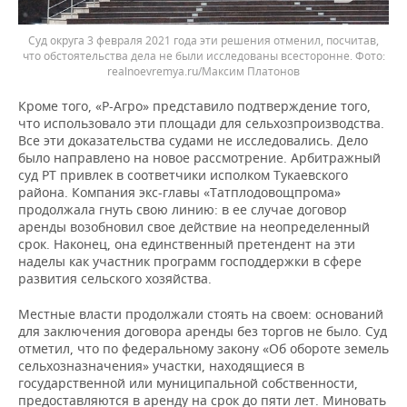
Суд округа 3 февраля 2021 года эти решения отменил, посчитав,
что обстоятельства дела не были исследованы всесторонне.
realnoevremya.ru/Максим Платонов
Кроме того, «Р-Агро» представило подтверждение того,
что использовало эти площади для сельхозпроизводства.
Все эти доказательства судами не исследовались. Дело
было направлено на новое рассмотрение. Арбитражный
суд РТ привлек в соответчики исполком Тукаевского
района. Компания экс-главы «Татплодовощпрома»
продолжала гнуть свою линию: в ее случае договор
аренды возобновил свое действие на неопределенный
срок. Наконец, она единственный претендент на эти
наделы как участник программ господдержки в сфере
развития сельского хозяйства.
Местные власти продолжали стоять на своем: оснований
для заключения договора аренды без торгов не было. Суд
отметил, что по федеральному закону «Об обороте земель
сельхозназначения» участки, находящиеся в
государственной или муниципальной собственности,
предоставляются в аренду на срок до пяти лет. Миновать