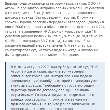
Выводы суда оказались категоричными: так как ООО «Р-
Агро» не арендатор испрашиваемых земельных участков
и никогда им не был, у него нет права на заключение
договора аренды без проведения торгов. К тому же
совхоз «Ворошиловский» передал «Татплодовощпрому» в
июне 2006 года права и обязанности арендатора на 6,224
тыс. га, а в заявлении «Р-Агро» фигурировали уже 16
участков разной величины (от 71,26 тыс. до 20,07 тыс. кв.
м) общей площадью 50,7 тыс. га), на которые был
разделен единый первоначальный. А эти участки,
констатировал суд, «в таком виде никогда и никому не
были предоставлены на каком-либо праве».
В итоге 4 августа 2020 года Арбитражный суд РТ «Р-
Агро» в иске отказал, приняв точку зрения
оппонентов компании Зиатдинова. Она подала
апелляционную жалобу, в которой приводила уже
знакомые доводы. Требование о госрегистрации
перехода прав по договору аренды называла
формальным. Главный аргумент непризнанного
арендатора сводился к тому, что в законе нет
прямого указания на то, что ранее заключенный
договор аренды земельного участка,