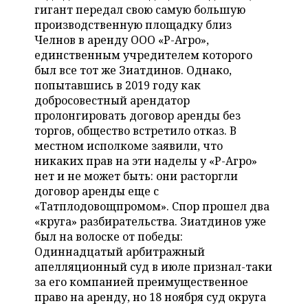
ВОДНЫЕ ВИДЫ СПОРТА
ОБРАЗОВАНИЕ
гигант передал свою самую большую
производственную площадку близ
ХОККЕЙ С МЯЧОМ
ПРОИСШЕСТВИЯ
Челнов в аренду ООО «Р-Агро»,
единственным учредителем которого
был все тот же Зиатдинов. Однако,
попытавшись в 2019 году как
добросовестный арендатор
пролонгировать договор аренды без
торгов, общество встретило отказ. В
местном исполкоме заявили, что
никаких прав на эти наделы у «Р-Агро»
нет и не может быть: они расторгли
договор аренды еще с
«Татплодовощпромом». Спор прошел два
«круга» разбирательства. Зиатдинов уже
был на волоске от победы:
Одиннадцатый арбитражный
апелляционный суд в июле признал-таки
за его компанией преимущественное
право на аренду, но 18 ноября суд округа