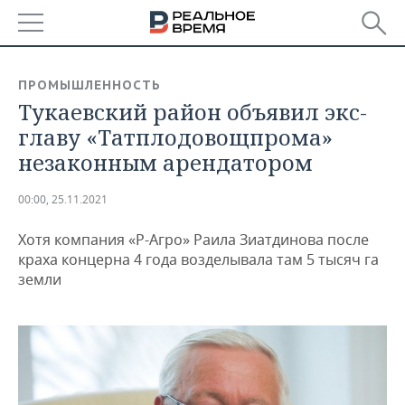
РЕГИОНЫ
ПРОМЫШЛЕННОСТЬ
Тукаевский район объявил экс-
БАШКОРТОСТАН
НОВОСТИ
главу «Татплодовощпрома»
ТАТАРСТАН
АНАЛИТИКА
незаконным арендатором
УДМУРТИЯ
НОВОСТИ АНАЛИТИКИ
ЭКОНОМИКА
00:00, 25.11.2021
ДЕКЛАРАЦИИ О ДОХОДАХ
НОВОСТИ ЭКОНОМИКИ
ПРОМЫШЛЕННОСТЬ
Хотя компания «Р-Агро» Раила Зиатдинова после
краха концерна 4 года возделывала там 5 тысяч га
КОРОЛИ ГОСЗАКАЗА ПФО
ФИНАНСЫ
НОВОСТИ
НЕДВИЖИМОСТЬ
земли
ПРОМЫШЛЕННОСТИ
ВУЗЫ ТАТАРСТАНА
БАНКИ
НОВОСТИ НЕДВИЖИМОСТИ
АВТО
АГРОПРОМ
КОМУ ПРИНАДЛЕЖАТ
БЮДЖЕТ
НОВОСТИ АВТО
БИЗНЕС
ТОРГОВЫЕ ЦЕНТРЫ
МАШИНОСТРОЕНИЕ
ТАТАРСТАНА
ИНВЕСТИЦИИ
НОВОСТИ БИЗНЕСА
ТЕХНОЛОГИИ