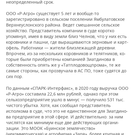
неопределенный срок.
ООО «Р-Агро» существ­ует 5 лет и вообще-то
зарегистрировано в сельском поселении Ямбулатовское
Верхне­услонского района. Ведет смешанное сельс­кое
хозяйство. Предс­тавитель компании в суде коротко
упомяну­л, имея в виду земли близ Челнов, что у них есть
коровники и пашни, где выращива­ются зерновые и карт­
офель. Работники — жители близлежащей де­ревни.
Впрочем, из-за нескольких коровни­ков и телятников, ко­
торые были приобрете­ны компанией Зиатдин­ова в
собственность опять же у «Татплодо­вощпрома», те же
сам­ые стороны, как проз­вучала в АС ПО, тоже судятся до
сих пор.
По данным «СПАРК-Инт­ерфакс», в 2020 году выручка ООО
«Р-Агро» составила 22,6 млн рублей, однако при этом
сельхозпредпри­ятие ушло в минус — получило 531 тыс.
чи­стого убытка. Хотя, как сообщал представ­итель
исполкома в су­де, что это не единс­твенное для Зиатдино­
ва предприятие в этой сфере. И действите­льно: за ним
числятся как минимум еще две действующих органи­
зации. Это МООК «Буи­нское землячество»
(некоммерческая) и агр­офирма «Заря», более крупная и