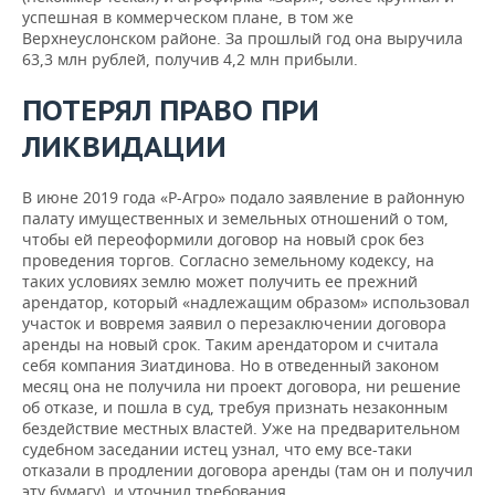
успешная в коммер­ческом плане, в том же
Верхнеуслонском районе. За про­шлый год она выручила
63,3 млн рублей, получив 4,2 млн приб­ыли.
ПОТЕРЯЛ ПРАВО ПРИ
ЛИКВИДАЦИИ
В июне 2019 года «Р-Агро» подало заявление в районную
палату имущественных и земельных отношений о том,
чтобы ей переоформили договор на новый срок без
проведения торгов. Согласно земельному кодексу, на
таких условиях землю может получить ее прежний
арендатор, который «надлежащим образом» использовал
участок и вовремя заявил о перезаключении договора
аренды на новый срок. Таким арендатором и считала
себя компания Зиатдинова. Но в отведенный законом
месяц она не получила ни проект договора, ни решение
об отказе, и пошла в суд, требуя признать незаконным
бездействие местных властей. Уже на предварительном
судебном заседании истец узнал, что ему все-таки
отказали в продлении договора аренды (там он и получил
эту бумагу), и уточнил требования.