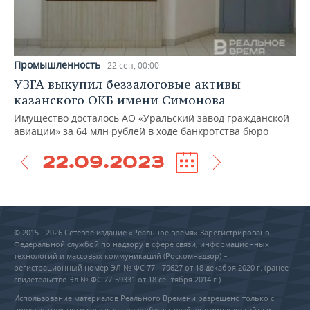
Промышленность
22 сен, 00:00
УЗГА выкупил беззалоговые активы
казанского ОКБ имени Симонова
Имущество досталось АО «Уральский завод гражданской
авиации» за 64 млн рублей в ходе банкротства бюро
22.09.2023
© 2015 - 2026 Сетевое издание «Реальное время» Зарегистрировано
Федеральной службой по надзору в сфере связи, информационных
технологий и массовых коммуникаций (Роскомнадзор) –
регистрационный номер ЭЛ № ФС 77 - 79627 от 18 декабря 2020 г. (ранее
свидетельство Эл № ФС 77-59331 от 18 сентября 2014 г.)
Использование материалов Реального Времени разрешено только с
предварительного согласия правообладателей, упоминание сайта и