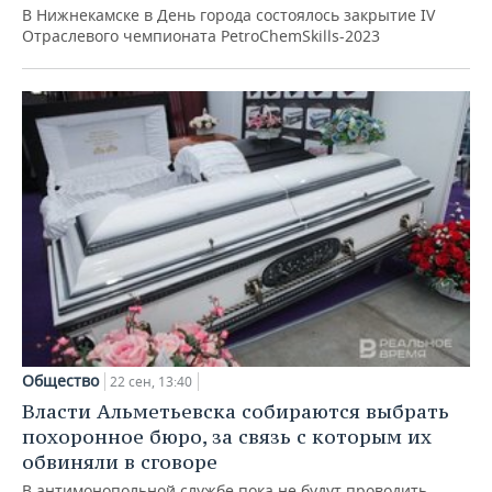
ВОДНЫЕ ВИДЫ СПОРТА
ОБРАЗОВАНИЕ
В Нижнекамске в День города состоялось закрытие IV
Отраслевого чемпионата PetroChemSkills-2023
ХОККЕЙ С МЯЧОМ
ПРОИСШЕСТВИЯ
Общество
22 сен, 13:40
Власти Альметьевска собираются выбрать
похоронное бюро, за связь с которым их
обвиняли в сговоре
В антимонопольной службе пока не будут проводить