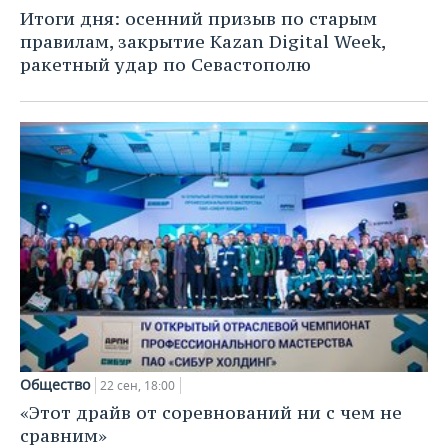
НЕФТЕХИМИЯ
Итоги дня: осенний призыв по старым
РОЗНИЧНАЯ ТОРГОВЛЯ
НОВОСТИ ТЕХНОЛОГИЙ
МЕРОПРИЯТИЯ
правилам, закрытие Kazan Digital Week,
НЕФТЬ
ракетный удар по Севастополю
ТРАНСПОРТ
IT
НОВОСТИ МЕРОПРИЯТИЙ
СПОРТ
ОПК
УСЛУГИ
МЕДИА
ВЫЕЗДНАЯ РЕДАКЦИЯ
НОВОСТИ СПОРТА
ОБЩЕСТВО
ЭНЕРГЕТИКА
ТЕЛЕКОММУНИКАЦИИ
БИЗНЕС-БРАНЧИ
ФУТБОЛ
НОВОСТИ ОБЩЕСТВА
ФОТОГАЛЕРЕЯ
ONLINE-КОНФЕРЕНЦИИ
ХОККЕЙ
ВЛАСТЬ
СЮЖЕТЫ
ОТКРЫТАЯ ЛЕКЦИЯ
БАСКЕТБОЛ
ИНФРАСТРУКТУРА
СПРАВОЧНИК
ВОЛЕЙБОЛ
ИСТОРИЯ
СПИСОК ПЕРСОН
ПОЛНАЯ ВЕРСИЯ
КИБЕРСПОРТ
КУЛЬТУРА
СПИСОК КОМПАНИЙ
Общество
22 сен, 18:00
ФИГУРНОЕ КАТАНИЕ
МЕДИЦИНА
«Этот драйв от соревнований ни с чем не
сравним»