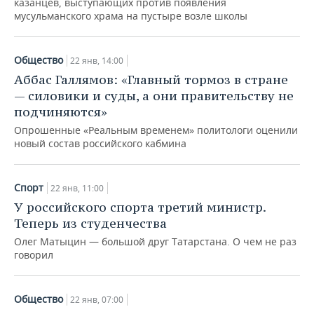
казанцев, выступающих против появления
НЕФТЕХИМИЯ
мусульманского храма на пустыре возле школы
РОЗНИЧНАЯ ТОРГОВЛЯ
НОВОСТИ ТЕХНОЛОГИЙ
МЕРОПРИЯТИЯ
НЕФТЬ
ТРАНСПОРТ
IT
НОВОСТИ МЕРОПРИЯТИЙ
СПОРТ
Общество
22 янв, 14:00
ОПК
Аббас Галлямов: «Главный тормоз в стране
УСЛУГИ
МЕДИА
ВЫЕЗДНАЯ РЕДАКЦИЯ
НОВОСТИ СПОРТА
ОБЩЕСТВО
— силовики и суды, а они правительству не
ЭНЕРГЕТИКА
подчиняются»
ТЕЛЕКОММУНИКАЦИИ
БИЗНЕС-БРАНЧИ
ФУТБОЛ
НОВОСТИ ОБЩЕСТВА
ФОТОГАЛЕРЕЯ
Опрошенные «Реальным временем» политологи оценили
новый состав российского кабмина
ONLINE-КОНФЕРЕНЦИИ
ХОККЕЙ
ВЛАСТЬ
СЮЖЕТЫ
ОТКРЫТАЯ ЛЕКЦИЯ
БАСКЕТБОЛ
ИНФРАСТРУКТУРА
СПРАВОЧНИК
Спорт
22 янв, 11:00
У российского спорта третий министр.
ВОЛЕЙБОЛ
ИСТОРИЯ
СПИСОК ПЕРСОН
ПОЛНАЯ ВЕРСИЯ
Теперь из студенчества
Олег Матыцин — большой друг Татарстана. О чем не раз
КИБЕРСПОРТ
КУЛЬТУРА
СПИСОК КОМПАНИЙ
говорил
ФИГУРНОЕ КАТАНИЕ
МЕДИЦИНА
Общество
22 янв, 07:00