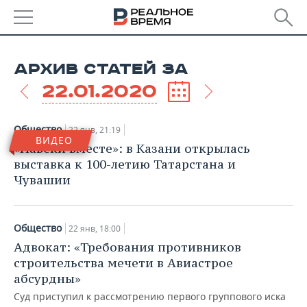
РЕГИОНЫ
АРХИВ СТАТЕЙ ЗА
БАШКОРТОСТАН
НОВОСТИ
22.01.2020
ТАТАРСТАН
АНАЛИТИКА
Общество
22 янв, 21:19
ВИДЕО
УДМУРТИЯ
НОВОСТИ АНАЛИТИКИ
ЭКОНОМИКА
«Навеки вместе»: в Казани открылась
выставка к 100-летию Татарстана и
ДЕКЛАРАЦИИ О ДОХОДАХ
НОВОСТИ ЭКОНОМИКИ
ПРОМЫШЛЕННОСТЬ
Чувашии
КОРОЛИ ГОСЗАКАЗА ПФО
ФИНАНСЫ
НОВОСТИ
НЕДВИЖИМОСТЬ
ПРОМЫШЛЕННОСТИ
Общество
22 янв, 18:00
ВУЗЫ ТАТАРСТАНА
БАНКИ
НОВОСТИ НЕДВИЖИМОСТИ
АВТО
Адвокат: «Требования противников
АГРОПРОМ
строительства мечети в Авиастрое
КОМУ ПРИНАДЛЕЖАТ
БЮДЖЕТ
НОВОСТИ АВТО
БИЗНЕС
абсурдны»
ТОРГОВЫЕ ЦЕНТРЫ
МАШИНОСТРОЕНИЕ
ТАТАРСТАНА
Суд приступил к рассмотрению первого группового иска
ИНВЕСТИЦИИ
НОВОСТИ БИЗНЕСА
ТЕХНОЛОГИИ