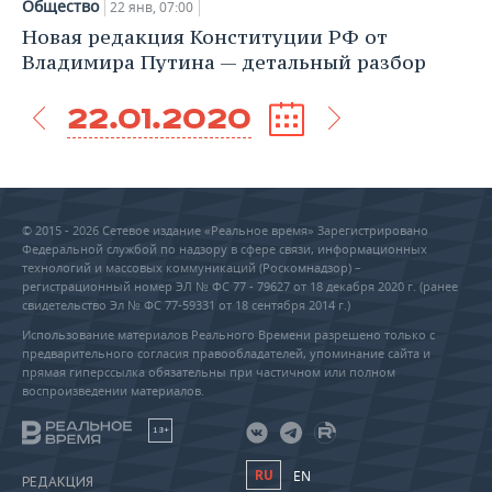
Общество
22 янв, 07:00
Новая редакция Конституции РФ от
Владимира Путина — детальный разбор
22.01.2020
© 2015 - 2026 Сетевое издание «Реальное время» Зарегистрировано
Федеральной службой по надзору в сфере связи, информационных
технологий и массовых коммуникаций (Роскомнадзор) –
регистрационный номер ЭЛ № ФС 77 - 79627 от 18 декабря 2020 г. (ранее
свидетельство Эл № ФС 77-59331 от 18 сентября 2014 г.)
Использование материалов Реального Времени разрешено только с
предварительного согласия правообладателей, упоминание сайта и
прямая гиперссылка обязательны при частичном или полном
воспроизведении материалов.
18+
RU
EN
РЕДАКЦИЯ