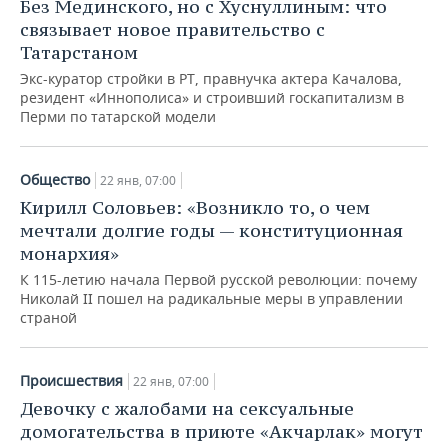
ВОДНЫЕ ВИДЫ СПОРТА
ОБРАЗОВАНИЕ
Без Мединского, но с Хуснуллиным: что
связывает новое правительство с
ХОККЕЙ С МЯЧОМ
ПРОИСШЕСТВИЯ
Татарстаном
Экс-куратор стройки в РТ, правнучка актера Качалова,
резидент «Иннополиса» и строивший госкапитализм в
Перми по татарской модели
Общество
22 янв, 07:00
Кирилл Соловьев: «Возникло то, о чем
мечтали долгие годы — конституционная
монархия»
К 115-летию начала Первой русской революции: почему
Николай II пошел на радикальные меры в управлении
страной
Происшествия
22 янв, 07:00
Девочку с жалобами на сексуальные
домогательства в приюте «Акчарлак» могут