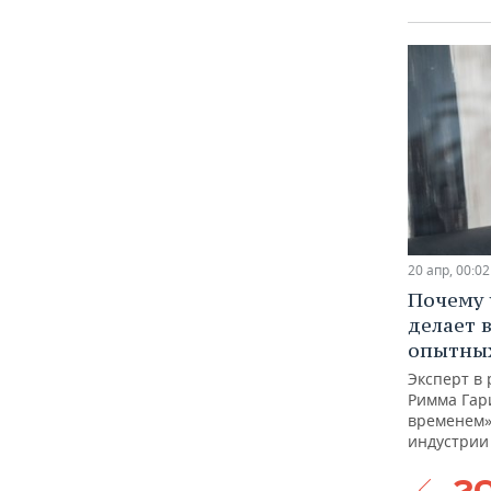
20 апр, 00:02
Почему 
делает 
опытных
Эксперт в
Римма Гар
временем»
индустрии
2