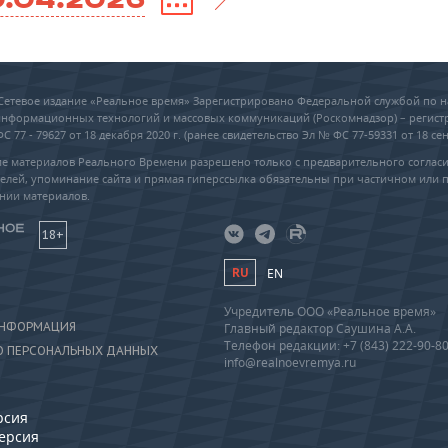
6 Сетевое издание «Реальное время» Зарегистрировано Федеральной службой по н
 информационных технологий и массовых коммуникаций (Роскомнадзор) – регис
 77 - 79627 от 18 декабря 2020 г. (ранее свидетельство Эл № ФС 77-59331 от 18 сен
е материалов Реального Времени разрешено только с предварительного соглас
елей, упоминание сайта и прямая гиперссылка обязательны при частичном или 
нии материалов.
18+
RU
EN
Учредитель ООО «Реальное время»
ИНФОРМАЦИЯ
Главный редактор Саушина А.А.
Телефон редакции: +7 (843) 222-90-8
О ПЕРСОНАЛЬНЫХ ДАННЫХ
info@realnoevremya.ru
рсия
версия