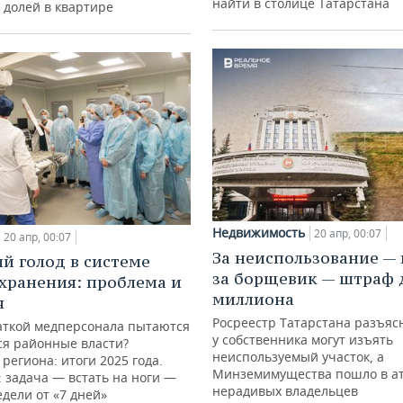
найти в столице Татарстана
 долей в квартире
Недвижимость
20 апр, 00:07
20 апр, 00:07
За неиспользование — 
й голод в системе
за борщевик — штраф 
хранения: проблема и
миллиона
я
Росреестр Татарстана разъясн
ваткой медперсонала пытаются
у собственника могут изъять
ся районные власти?
неиспользуемый участок, а
региона: итоги 2025 года.
Минземимущества пошло в ат
 задача — встать на ноги —
нерадивых владельцев
дели от «7 дней»