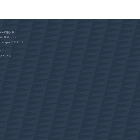
адзору в
трационный
тября 2014 г.)
ия
полном
0