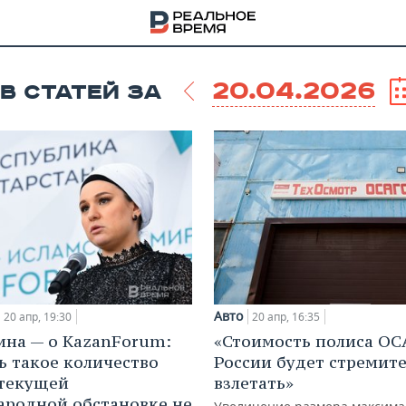
20.04.2026
В СТАТЕЙ ЗА
Авто
20 апр, 19:30
20 апр, 16:35
на — о KazanForum:
«Стоимость полиса ОС
НА
ь такое количество
России будет стремит
 текущей
взлетать»
родной обстановке не