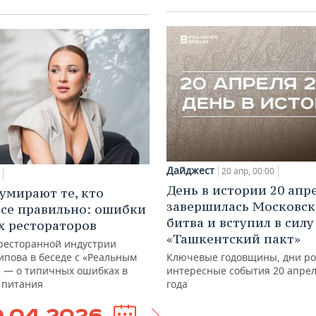
Дайджест
20 апр, 00:00
День в истории 20 апр
умирают те, кто
завершилась Московск
все правильно: ошибки
битва и вступил в силу
 рестораторов
«Ташкентский пакт»
 ресторанной индустрии
ипова в беседе с «Реальным
Ключевые годовщины, дни ро
 — о типичных ошибках в
интересные события 20 апрел
 питания
года
0.04.2026