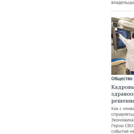
ВОДНЫЕ ВИДЫ СПОРТА
ОБРАЗОВАНИЕ
владельцы
ХОККЕЙ С МЯЧОМ
ПРОИСШЕСТВИЯ
Общество
Кадровы
здравоо
решени
Как с нех
справлять
Экономика 
Герои СВО:
события не