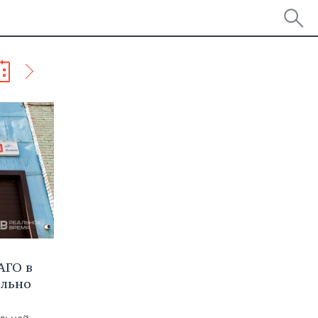
АГО в
ельно