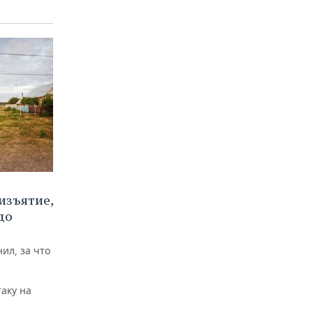
изъятие,
до
ил, за что
аку на