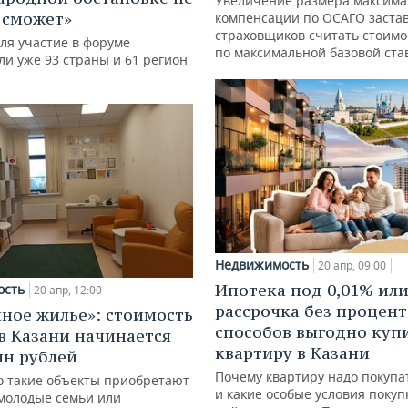
Увеличение размера максим
 сможет»
компенсации по ОСАГО заста
страховщиков считать стоимо
ля участие в форуме
по максимальной базовой ста
ли уже 93 страны и 61 регион
Недвижимость
20 апр, 09:00
Ипотека под 0,01% ил
ость
20 апр, 12:00
рассрочка без процент
ное жилье»: стоимость
способов выгодно куп
в Казани начинается
квартиру в Казани
лн рублей
Почему квартиру надо покупа
о такие объекты приобретают
и какие особые условия поку
 молодые семьи или