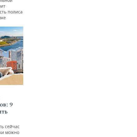
альной
вит
сть полиса
вке
и
ов: 9
ить
ть сейчас
пки можно