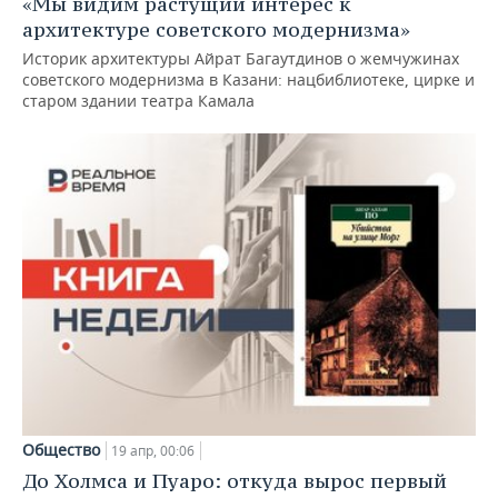
«Мы видим растущий интерес к
ВОДНЫЕ ВИДЫ СПОРТА
ОБРАЗОВАНИЕ
архитектуре советского модернизма»
ХОККЕЙ С МЯЧОМ
ПРОИСШЕСТВИЯ
Историк архитектуры Айрат Багаутдинов о жемчужинах
советского модернизма в Казани: нацбиблиотеке, цирке и
старом здании театра Камала
Общество
19 апр, 00:06
До Холмса и Пуаро: откуда вырос первый