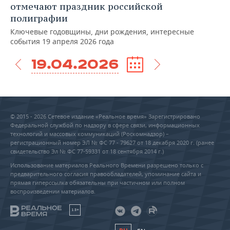
отмечают праздник российской
полиграфии
Ключевые годовщины, дни рождения, интересные
события 19 апреля 2026 года
19.04.2026
© 2015 - 2026 Сетевое издание «Реальное время» Зарегистрировано
Федеральной службой по надзору в сфере связи, информационных
технологий и массовых коммуникаций (Роскомнадзор) –
регистрационный номер ЭЛ № ФС 77 - 79627 от 18 декабря 2020 г. (ранее
свидетельство Эл № ФС 77-59331 от 18 сентября 2014 г.)
Использование материалов Реального Времени разрешено только с
предварительного согласия правообладателей, упоминание сайта и
прямая гиперссылка обязательны при частичном или полном
воспроизведении материалов.
18+