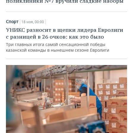
поликлиники №7 вручили сладкие наборы
ВОДНЫЕ ВИДЫ СПОРТА
ОБРАЗОВАНИЕ
ХОККЕЙ С МЯЧОМ
ПРОИСШЕСТВИЯ
Спорт
18 ноя, 00:00
УНИКС разносит в щепки лидера Евролиги
с разницей в 26 очков: как это было
Три главных итога самой сенсационной победы
казанской команды в нынешнем сезоне Евролиги