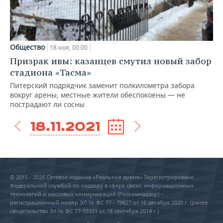
Общество
18 ноя, 00:00
Призрак ивы: казанцев смутил новый забор
стадиона «Тасма»
Питерский подрядчик заменит полкилометра забора
вокруг арены, местные жители обеспокоены — не
пострадают ли сосны
18.11.2021
© 2015 - 2026 Сетевое издание «Реальное время» Зарегистрировано
Федеральной службой по надзору в сфере связи, информационных
технологий и массовых коммуникаций (Роскомнадзор) –
регистрационный номер ЭЛ № ФС 77 - 79627 от 18 декабря 2020 г. (ранее
свидетельство Эл № ФС 77-59331 от 18 сентября 2014 г.)