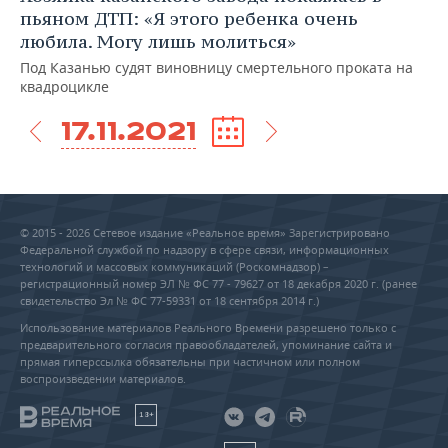
пьяном ДТП: «Я этого ребенка очень
любила. Могу лишь молиться»
Под Казанью судят виновницу смертельного проката на
квадроцикле
17.11.2021
© 2015 - 2026 Сетевое издание «Реальное время» Зарегистрировано
Федеральной службой по надзору в сфере связи, информационных
технологий и массовых коммуникаций (Роскомнадзор) –
регистрационный номер ЭЛ № ФС 77 - 79627 от 18 декабря 2020 г. (ранее
свидетельство Эл № ФС 77-59331 от 18 сентября 2014 г.)
Использование материалов Реального Времени разрешено только с
предварительного согласия правообладателей, упоминание сайта и
прямая гиперссылка обязательны при частичном или полном
воспроизведении материалов.
18+