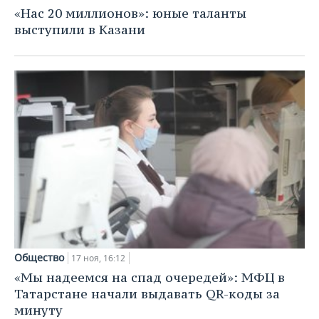
НЕФТЕХИМИЯ
«Нас 20 миллионов»: юные таланты
РОЗНИЧНАЯ ТОРГОВЛЯ
НОВОСТИ ТЕХНОЛОГИЙ
МЕРОПРИЯТИЯ
выступили в Казани
НЕФТЬ
ТРАНСПОРТ
IT
НОВОСТИ МЕРОПРИЯТИЙ
СПОРТ
ОПК
УСЛУГИ
МЕДИА
ВЫЕЗДНАЯ РЕДАКЦИЯ
НОВОСТИ СПОРТА
ОБЩЕСТВО
ЭНЕРГЕТИКА
ТЕЛЕКОММУНИКАЦИИ
БИЗНЕС-БРАНЧИ
ФУТБОЛ
НОВОСТИ ОБЩЕСТВА
ФОТОГАЛЕРЕЯ
ONLINE-КОНФЕРЕНЦИИ
ХОККЕЙ
ВЛАСТЬ
СЮЖЕТЫ
ОТКРЫТАЯ ЛЕКЦИЯ
БАСКЕТБОЛ
ИНФРАСТРУКТУРА
СПРАВОЧНИК
ВОЛЕЙБОЛ
ИСТОРИЯ
СПИСОК ПЕРСОН
ПОЛНАЯ ВЕРСИЯ
КИБЕРСПОРТ
КУЛЬТУРА
СПИСОК КОМПАНИЙ
Общество
17 ноя, 16:12
«Мы надеемся на спад очередей»: МФЦ в
ФИГУРНОЕ КАТАНИЕ
МЕДИЦИНА
Татарстане начали выдавать QR-коды за
минуту