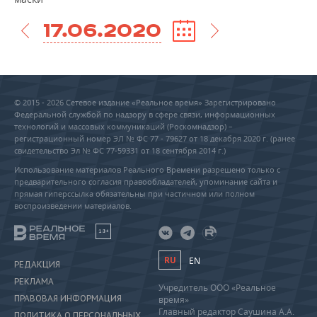
17.06.2020
© 2015 - 2026 Сетевое издание «Реальное время» Зарегистрировано
Федеральной службой по надзору в сфере связи, информационных
технологий и массовых коммуникаций (Роскомнадзор) –
регистрационный номер ЭЛ № ФС 77 - 79627 от 18 декабря 2020 г. (ранее
свидетельство Эл № ФС 77-59331 от 18 сентября 2014 г.)
Использование материалов Реального Времени разрешено только с
предварительного согласия правообладателей, упоминание сайта и
прямая гиперссылка обязательны при частичном или полном
воспроизведении материалов.
18+
RU
EN
РЕДАКЦИЯ
РЕКЛАМА
Учредитель ООО «Реальное
ПРАВОВАЯ ИНФОРМАЦИЯ
время»
Главный редактор Саушина А.А.
ПОЛИТИКА О ПЕРСОНАЛЬНЫХ