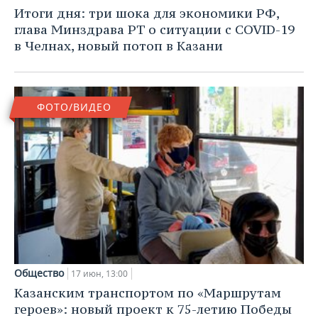
НЕФТЕХИМИЯ
Итоги дня: три шока для экономики РФ,
РОЗНИЧНАЯ ТОРГОВЛЯ
НОВОСТИ ТЕХНОЛОГИЙ
МЕРОПРИЯТИЯ
глава Минздрава РТ о ситуации с COVID-19
НЕФТЬ
в Челнах, новый потоп в Казани
ТРАНСПОРТ
IT
НОВОСТИ МЕРОПРИЯТИЙ
СПОРТ
ОПК
УСЛУГИ
МЕДИА
ВЫЕЗДНАЯ РЕДАКЦИЯ
НОВОСТИ СПОРТА
ОБЩЕСТВО
ЭНЕРГЕТИКА
ФОТО/ВИДЕО
ТЕЛЕКОММУНИКАЦИИ
БИЗНЕС-БРАНЧИ
ФУТБОЛ
НОВОСТИ ОБЩЕСТВА
ФОТОГАЛЕРЕЯ
ONLINE-КОНФЕРЕНЦИИ
ХОККЕЙ
ВЛАСТЬ
СЮЖЕТЫ
ОТКРЫТАЯ ЛЕКЦИЯ
БАСКЕТБОЛ
ИНФРАСТРУКТУРА
СПРАВОЧНИК
ВОЛЕЙБОЛ
ИСТОРИЯ
СПИСОК ПЕРСОН
ПОЛНАЯ ВЕРСИЯ
КИБЕРСПОРТ
КУЛЬТУРА
СПИСОК КОМПАНИЙ
Общество
17 июн, 13:00
ФИГУРНОЕ КАТАНИЕ
МЕДИЦИНА
Казанским транспортом по «Маршрутам
героев»: новый проект к 75-летию Победы