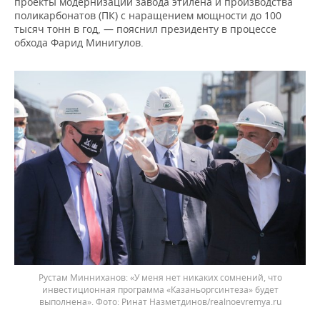
проекты модернизации завода этилена и производства
поликарбонатов (ПК) с наращением мощности до 100
тысяч тонн в год, — пояснил президенту в процессе
обхода Фарид Минигулов.
Рустам Минниханов: «У меня нет никаких сомнений, что
инвестиционная программа «Казаньоргсинтеза» будет
выполнена». Фото: Ринат Назметдинов/realnoevremya.ru