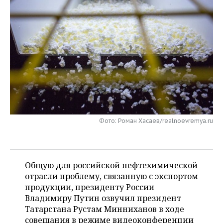
НЕФТЕХИМИЯ
РОЗНИЧНАЯ ТОРГОВЛЯ
НОВОСТИ ТЕХНОЛОГИЙ
МЕРОПРИЯТИЯ
НЕФТЬ
ТРАНСПОРТ
IT
НОВОСТИ МЕРОПРИЯТИЙ
СПОРТ
ОПК
УСЛУГИ
МЕДИА
ВЫЕЗДНАЯ РЕДАКЦИЯ
НОВОСТИ СПОРТА
ОБЩЕСТВО
ЭНЕРГЕТИКА
ТЕЛЕКОММУНИКАЦИИ
БИЗНЕС-БРАНЧИ
ФУТБОЛ
НОВОСТИ ОБЩЕСТВА
ФОТОГАЛЕРЕЯ
ONLINE-КОНФЕРЕНЦИИ
ХОККЕЙ
ВЛАСТЬ
СЮЖЕТЫ
Фото: Роман Хасаев/realnoevremya.ru
ОТКРЫТАЯ ЛЕКЦИЯ
БАСКЕТБОЛ
ИНФРАСТРУКТУРА
СПРАВОЧНИК
ВОЛЕЙБОЛ
ИСТОРИЯ
СПИСОК ПЕРСОН
ПОЛНАЯ ВЕРСИЯ
Общую для российской нефтехимической
отрасли проблему, связанную с экспортом
КИБЕРСПОРТ
КУЛЬТУРА
СПИСОК КОМПАНИЙ
продукции, президенту России
Владимиру Путин озвучил президент
ФИГУРНОЕ КАТАНИЕ
МЕДИЦИНА
Татарстана Рустам Минниханов в ходе
совещания в режиме видеоконференции