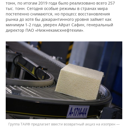
тонн, по итогам 2019 года было реализовано всего 257
тыс. тонн. Сегодня особые режимы в странах мира
постепенно снимаются, но процесс восстановления
рынка до хотя бы докарантинного уровня займет как
минимум 1-2 года, уверен Айрат Сафин, генеральный
директор ПАО «Нижнекамскнефтехим».
Группа ТАИФ предлагает ввести возвратный акциз на изопрен —