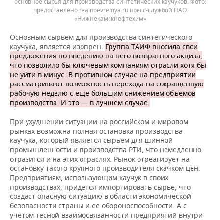
основное сырья для производства синтетических каучуков. Фото:
предоставлено realnoevremya.ru пресс-службой ПАО
«Нижнекамскнефтехим»
Основным сырьем для производства синтетического
каучука, является изопрен.
Группа ТАИФ вносила свои
предложения по введению на него возвратного акциза,
что позволило бы ключевым компаниям отрасли хотя бы
не уйти в минус. В противном случае на предприятии
рассматривают возможность перехода на сокращенную
рабочую неделю с еще большим снижением объемов
производства. И это — в лучшем случае.
При ухудшении ситуации на российском и мировом
рынках возможна полная остановка производства
каучука, который является сырьем для шинной
промышленности и производства РТИ, что немедленно
отразится и на этих отраслях. Рынок отреагирует на
остановку такого крупного производителя скачком цен.
Предприятиям, использующим каучук в своих
производствах, придется импортировать сырье, что
создаст опасную ситуацию в области экономической
безопасности страны и ее обороноспособности. А с
учетом тесной взаимосвязанности предприятий внутри