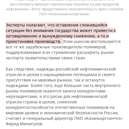
восстановить ввозную таможенную пошлину на ряд продуктов
нефтехимии». Фото: предоставлено realnoevremya.ru пресс-службой
ПАО «Нижнекамскнефтехим»
Эксперты полагают, что оставление сложившейся
ситуации без внимания государства может привести к
затовариванию и вынужденному снижению, а то и
приостановке производств.
Этим шансом воспользуются
все те же зарубежные производители полимеров,
поддерживаемые в их стремлении расширить рынки
экспорта правительствами своих стран.
Как следствие, надежды российской нефтехимической
отрасли в целом о наращивании потенциала и своего
присутствия на мировых рынках, так и останутся
надеждами. Более того, еще большая часть внутреннего
рынка полимеров окажется занята конкурентами-
нерезидентами, а это риски для нефтехимической
отрасли страны в целом, снижение
конкурентоспособности отечественных полимеров на
мировом уровне и экономической безопасности России,
считает и генеральный директор ПАО «Казаньоргсинтез»
Фарид Минигулов.