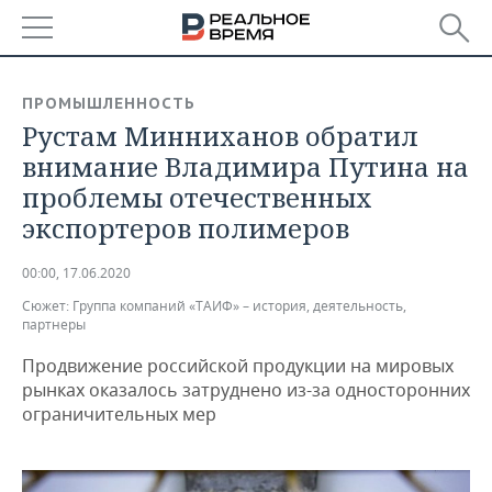
РЕГИОНЫ
ПРОМЫШЛЕННОСТЬ
Рустам Минниханов обратил
БАШКОРТОСТАН
НОВОСТИ
внимание Владимира Путина на
ТАТАРСТАН
АНАЛИТИКА
проблемы отечественных
экспортеров полимеров
УДМУРТИЯ
НОВОСТИ АНАЛИТИКИ
ЭКОНОМИКА
00:00, 17.06.2020
ДЕКЛАРАЦИИ О ДОХОДАХ
НОВОСТИ ЭКОНОМИКИ
ПРОМЫШЛЕННОСТЬ
Сюжет:
Группа компаний «ТАИФ» – история, деятельность,
партнеры
КОРОЛИ ГОСЗАКАЗА ПФО
ФИНАНСЫ
НОВОСТИ
НЕДВИЖИМОСТЬ
ПРОМЫШЛЕННОСТИ
Продвижение российской продукции на мировых
ВУЗЫ ТАТАРСТАНА
БАНКИ
НОВОСТИ НЕДВИЖИМОСТИ
АВТО
рынках оказалось затруднено из-за односторонних
АГРОПРОМ
ограничительных мер
КОМУ ПРИНАДЛЕЖАТ
БЮДЖЕТ
НОВОСТИ АВТО
БИЗНЕС
ТОРГОВЫЕ ЦЕНТРЫ
МАШИНОСТРОЕНИЕ
ТАТАРСТАНА
ИНВЕСТИЦИИ
НОВОСТИ БИЗНЕСА
ТЕХНОЛОГИИ