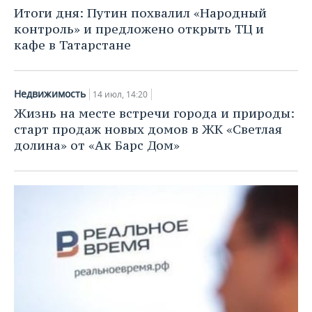
НЕФТЕХИМИЯ
Итоги дня: Путин похвалил «Народный
РОЗНИЧНАЯ ТОРГОВЛЯ
НОВОСТИ ТЕХНОЛОГИЙ
МЕРОПРИЯТИЯ
контроль» и предложено открыть ТЦ и
НЕФТЬ
кафе в Татарстане
ТРАНСПОРТ
IT
НОВОСТИ МЕРОПРИЯТИЙ
СПОРТ
ОПК
УСЛУГИ
МЕДИА
ВЫЕЗДНАЯ РЕДАКЦИЯ
НОВОСТИ СПОРТА
ОБЩЕСТВО
Недвижимость
14 июл, 14:20
ЭНЕРГЕТИКА
Жизнь на месте встречи города и природы:
ТЕЛЕКОММУНИКАЦИИ
БИЗНЕС-БРАНЧИ
ФУТБОЛ
НОВОСТИ ОБЩЕСТВА
ФОТОГАЛЕРЕЯ
старт продаж новых домов в ЖК «Светлая
долина» от «Ак Барс Дом»
ONLINE-КОНФЕРЕНЦИИ
ХОККЕЙ
ВЛАСТЬ
СЮЖЕТЫ
ОТКРЫТАЯ ЛЕКЦИЯ
БАСКЕТБОЛ
ИНФРАСТРУКТУРА
СПРАВОЧНИК
ВОЛЕЙБОЛ
ИСТОРИЯ
СПИСОК ПЕРСОН
ПОЛНАЯ ВЕРСИЯ
КИБЕРСПОРТ
КУЛЬТУРА
СПИСОК КОМПАНИЙ
ФИГУРНОЕ КАТАНИЕ
МЕДИЦИНА