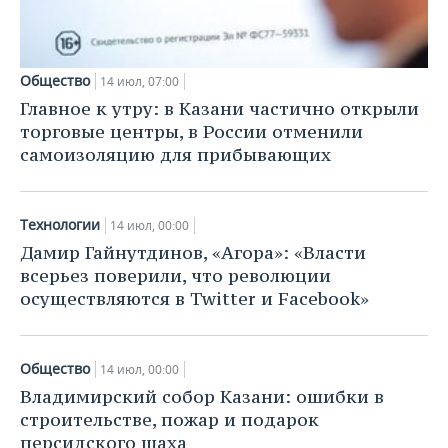
ВОДНЫЕ ВИДЫ СПОРТА
ОБРАЗОВАНИЕ
ХОККЕЙ С МЯЧОМ
ПРОИСШЕСТВИЯ
Общество
14 июл, 07:00
Главное к утру: в Казани частично открыли
торговые центры, в России отменили
самоизоляцию для прибывающих
Технологии
14 июл, 00:00
Дамир Гайнутдинов, «Агора»: «Власти
всерьез поверили, что революции
осуществляются в Twitter и Facebook»
Общество
14 июл, 00:00
Владимирский собор Казани: ошибки в
строительстве, пожар и подарок
персидского шаха