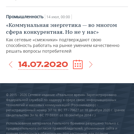
Промышленность
14 июл, 00:00
«Коммунальная энергетика — во многом
сфера конкурентная. Но не у нас»
Как сетевые «смежники» подтверждают свою
способность работать на рынке умением качественно
решать вопросы потребителей
14.07.2020
© 2015 - 2026 Сетевое издание «Реальное время» Зарегистрировано
Федеральной службой по надзору в сфере связи, информационных
технологий и массовых коммуникаций (Роскомнадзор) –
регистрационный номер ЭЛ № ФС 77 - 79627 от 18 декабря 2020 г. (ранее
свидетельство Эл № ФС 77-59331 от 18 сентября 2014 г.)
Использование материалов Реального Времени разрешено только с
предварительного согласия правообладателей, упоминание сайта и
прямая гиперссылка обязательны при частичном или полном