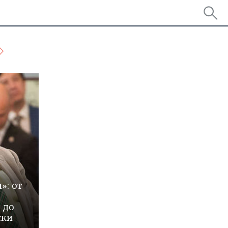
»: от
 до
ски