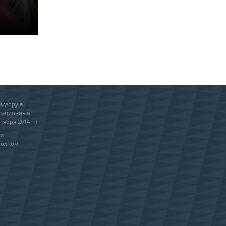
адзору в
трационный
тября 2014 г.)
ия
полном