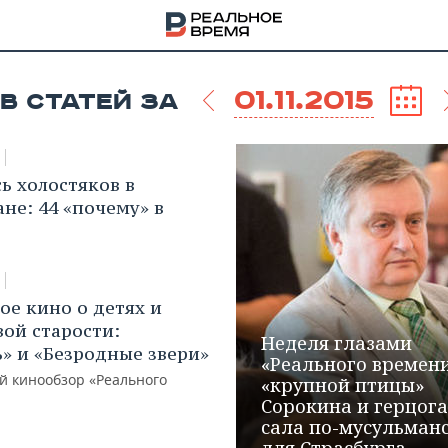
01.11.2015
В СТАТЕЙ ЗА
ь холостяков в
ане: 44 «почему» в
ое кино о детях и
вой старости:
Неделя глазами
» и «Безродные звери»
«Реального времени
й кинообзор «Реального
«крупной птицы»
НА
Сорокина и герцога
сала по-мусульман