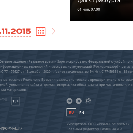
для Страсбурга
01 ноя, 07:00
.11.2015
6 Сетевое издание «Реальное время» Зарегистрировано Федеральной службой по н
 информационных технологий и массовых коммуникаций (Роскомнадзор) – регис
 77 - 79627 от 18 декабря 2020 г. (ранее свидетельство Эл № ФС 77-59331 от 18 сен
е материалов Реального Времени разрешено только с предварительного соглас
елей, упоминание сайта и прямая гиперссылка обязательны при частичном или 
нии материалов.
18+
RU
EN
Учредитель ООО «Реальное время»
ИНФОРМАЦИЯ
Главный редактор Саушина А.А.