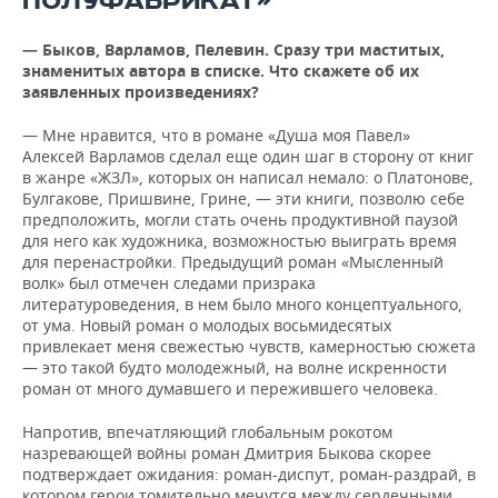
ПОЛУФАБРИКАТ»
—
Быков, Варламов, Пелевин. Сразу три маститых,
знаменитых автора в списке. Что скажете об их
заявленных произведениях?
— Мне нравится, что в романе «Душа моя Павел»
Алексей Варламов сделал еще один шаг в сторону от книг
в жанре «ЖЗЛ», которых он написал немало: о Платонове,
Булгакове, Пришвине, Грине, — эти книги, позволю себе
предположить, могли стать очень продуктивной паузой
для него как художника, возможностью выиграть время
для перенастройки. Предыдущий роман «Мысленный
волк» был отмечен следами призрака
литературоведения, в нем было много концептуального,
от ума. Новый роман о молодых восьмидесятых
привлекает меня свежестью чувств, камерностью сюжета
— это такой будто молодежный, на волне искренности
роман от много думавшего и пережившего человека.
Напротив, впечатляющий глобальным рокотом
назревающей войны роман Дмитрия Быкова скорее
подтверждает ожидания: роман-диспут, роман-раздрай, в
котором герои томительно мечутся между сердечными