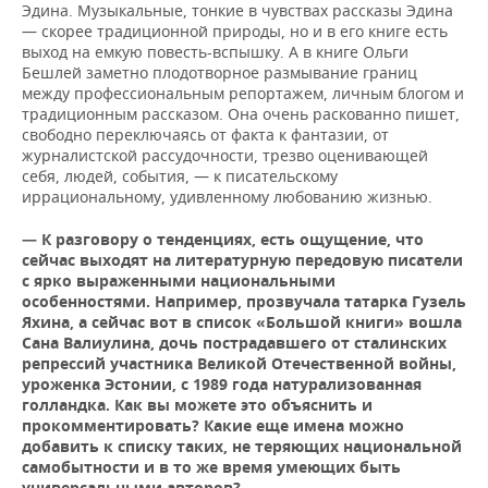
Эдина. Музыкальные, тонкие в чувствах рассказы Эдина
— скорее традиционной природы, но и в его книге есть
выход на емкую повесть-вспышку. А в книге Ольги
Бешлей заметно плодотворное размывание границ
между профессиональным репортажем, личным блогом и
традиционным рассказом. Она очень раскованно пишет,
свободно переключаясь от факта к фантазии, от
журналистской рассудочности, трезво оценивающей
себя, людей, события, — к писательскому
иррациональному, удивленному любованию жизнью.
— К разговору о тенденциях, есть ощущение, что
сейчас выходят на литературную передовую писатели
с ярко выраженными национальными
особенностями. Например, прозвучала татарка Гузель
Яхина, а сейчас вот в список «Большой книги» вошла
Сана Валиулина, дочь пострадавшего от сталинских
репрессий участника Великой Отечественной войны,
уроженка Эстонии, с 1989 года натурализованная
голландка. Как вы можете это объяснить и
прокомментировать? Какие еще имена можно
добавить к списку таких, не теряющих национальной
самобытности и в то же время умеющих быть
универсальными авторов?