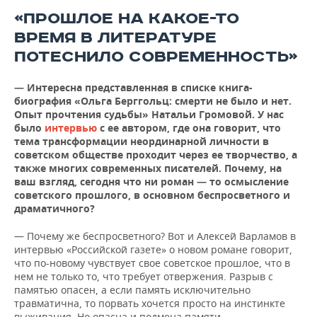
«ПРОШЛОЕ НА КАКОЕ-ТО
ВРЕМЯ В ЛИТЕРАТУРЕ
ПОТЕСНИЛО СОВРЕМЕННОСТЬ»
— Интересна представленная в списке книга-
биография «Ольга Берггольц: смерти не было и нет.
Опыт прочтения судьбы» Натальи Громовой. У нас
было
интервью
с ее автором
, где она говорит, что
тема трансформации неординарной личности в
советском обществе проходит через ее творчество, а
также многих современных писателей. Почему, на
ваш взгляд, сегодня что ни роман — то осмысление
советского прошлого, в основном беспросветного и
драматичного?
— Почему же беспросветного? Вот и Алексей Варламов в
интервью «Российской газете» о новом романе говорит,
что по-новому чувствует свое советское прошлое, что в
нем не только то, что требует отвержения. Разрыв с
памятью опасен, а если память исключительно
травматична, то порвать хочется просто на инстинкте
выживания. Но опасна и подмена памяти,