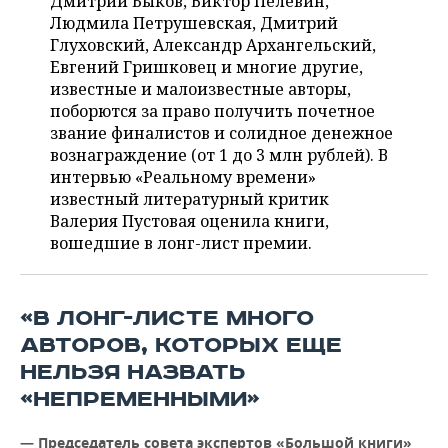
Дмитрий Быков, Виктор Пелевин,
НЕФТЕХИМИЯ
Людмила Петрушевская, Дмитрий
РОЗНИЧНАЯ ТОРГОВЛЯ
НОВОСТИ ТЕХНОЛОГИЙ
МЕРОПРИЯТИЯ
Глуховский, Александр Архангельский,
НЕФТЬ
Евгений Гришковец и многие другие,
ТРАНСПОРТ
IT
НОВОСТИ МЕРОПРИЯТИЙ
СПОРТ
известные и малоизвестные авторы,
ОПК
поборются за право получить почетное
УСЛУГИ
МЕДИА
ВЫЕЗДНАЯ РЕДАКЦИЯ
НОВОСТИ СПОРТА
ОБЩЕСТВО
звание финалистов и солидное денежное
ЭНЕРГЕТИКА
вознаграждение (от 1 до 3 млн рублей). В
ТЕЛЕКОММУНИКАЦИИ
БИЗНЕС-БРАНЧИ
ФУТБОЛ
НОВОСТИ ОБЩЕСТВА
ФОТОГАЛЕРЕЯ
интервью «Реальному времени»
известный литературный критик
Валерия Пустовая оценила книги,
ONLINE-КОНФЕРЕНЦИИ
ХОККЕЙ
ВЛАСТЬ
СЮЖЕТЫ
вошедшие в лонг-лист премии.
ОТКРЫТАЯ ЛЕКЦИЯ
БАСКЕТБОЛ
ИНФРАСТРУКТУРА
СПРАВОЧНИК
ВОЛЕЙБОЛ
ИСТОРИЯ
СПИСОК ПЕРСОН
ПОЛНАЯ ВЕРСИЯ
«В ЛОНГ-ЛИСТЕ МНОГО
АВТОРОВ, КОТОРЫХ ЕЩЕ
КИБЕРСПОРТ
КУЛЬТУРА
СПИСОК КОМПАНИЙ
НЕЛЬЗЯ НАЗВАТЬ
«НЕПРЕМЕННЫМИ»
ФИГУРНОЕ КАТАНИЕ
МЕДИЦИНА
— Председатель совета экспертов «Большой книги»