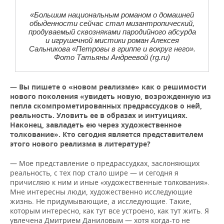
«Большим национальным романом о домашней
обыденности сейчас стал мизантропический,
продуваемый сквозняками пародийного абсурда
и игрушечной мистики роман Алексея
Сальникова «Петровы в гриппе и вокруг него».
Фото Татьяны Андреевой (rg.ru)
— Вы пишете о «новом реализме» как о решимости
нового поколения «увидеть новую, возрожденную из
пепла скомпрометированных предрассудков о ней,
реальность. Уловить ее в образах и интуициях.
Наконец, завладеть ею через художественное
толкование». Кто сегодня является представителем
этого нового реализма в литературе?
— Мое представление о предрассудках, заслоняющих
реальность, с тех пор стало шире — и сегодня я
причисляю к ним и иные «художественные толкования».
Мне интересны люди, художественно исследующие
жизнь. Не придумывающие, а исследующие. Такие,
которым интересно, как тут все устроено, как тут жить. Я
увлечена Дмитрием Даниловым — хотя когда-то не