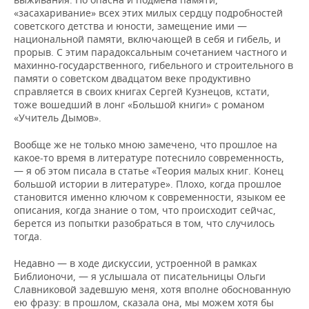
«засахаривание» всех этих милых сердцу подробностей
советского детства и юности, замещение ими —
национальной памяти, включающей в себя и гибель, и
прорыв. С этим парадоксальным сочетанием частного и
махинно-государственного, гибельного и строительного в
памяти о советском двадцатом веке продуктивно
справляется в своих книгах Сергей Кузнецов, кстати,
тоже вошедший в лонг «Большой книги» с романом
«Учитель Дымов».
Вообще же не только мною замечено, что прошлое на
какое-то время в литературе потеснило современность,
— я об этом писала в статье «Теория малых книг. Конец
большой истории в литературе». Плохо, когда прошлое
становится именно ключом к современности, языком ее
описания, когда знание о том, что происходит сейчас,
берется из попытки разобраться в том, что случилось
тогда.
Недавно — в ходе дискуссии, устроенной в рамках
Библионочи, — я услышала от писательницы Ольги
Славниковой задевшую меня, хотя вполне обоснованную
ею фразу: в прошлом, сказала она, мы можем хотя бы