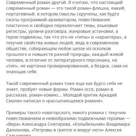
Современный роман другой. Я считаю, что настоящий
современный роман — это такой роман-флешка, емкий,
портативный, в котором смыслы скручены, как будто
сжаты программой-архиватором, повествование
пластично и свободно переключает темы, языковые
регистры, уровни разговора, жанровые установки, а
герои подвижны, так что это не «типы» и «характеры», а
текучие свойства живых людей, ведь в современном
обществе, собирающем любое целое из осколков
прошлого и новшеств разной природы, каждый живой
человек, в отличие от литературного персонажа, не
«тип», не картонка промаркированная, а бездна, сама не
знающая себя.
Такой современный роман тоже еще как будто себя не
знает, пробует новые формы. Роман-эссе, роман в
рассказах, роман-комикс… Молодой критик Аркадий
Смолин написал о «рассыпающемся романе».
Примеры такого новаторского, емкого романа с текучим
повествованием и невообразимо подвижными героями —
«Вера» Александра Снегирева, «Колыбельная» Владимира
Данихнова, «Петровы в гриппе и вокруг него» Алексея
Сальникова.