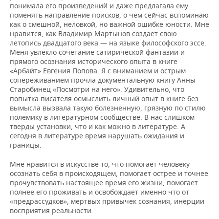
понимала его произведений и даже предлагала ему
поменять направление поисков, о чем сейчас вспоминаю
как о смешной, неловкой, но важной ошибке юности. Мне
нравится, как Владимир Мартынов создает свою
летопись двадцатого века — на языке философского эссе.
Меня увлекло сочетание сатирической фантазии и
прямого осознания исторического опыта в книге
«Арбайт» Евгения Попова. Я с вниманием и острым
сопереживанием прочла документальную книгу Анны
Старобинец «Посмотри на него». Удивительно, что
попытка писателя осмыслить личный опыт в книге без
вымысла вызвала такую болезненную, грязную по стилю
полемику в литературном сообществе. В нас слишком
тверды установки, что и как можно в литературе. А
сегодня в литературе время нарушать ожидания и
границы.
Мне нравится в искусстве то, что помогает человеку
осознать себя в происходящем, помогает острее и точнее
прочувствовать настоящее время его жизни, помогает
полнее его проживать и освобождает именно что от
«предрассудков», мертвых привычек сознания, инерции
восприятия реальности.