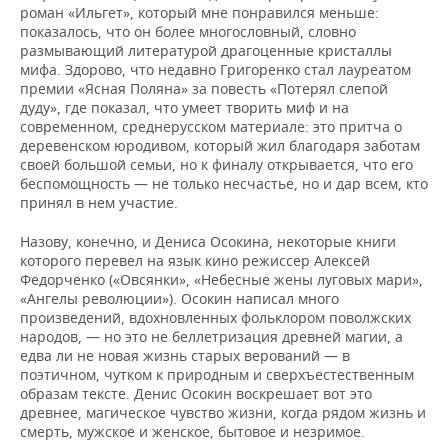
роман «Ильгет», который мне понравился меньше:
показалось, что он более многословный, словно
размывающий литературой драгоценные кристаллы
мифа. Здорово, что недавно Григоренко стал лауреатом
премии «Ясная Поляна» за повесть «Потерял слепой
дуду», где показал, что умеет творить миф и на
современном, среднерусском материале: это притча о
деревенском юродивом, который жил благодаря заботам
своей большой семьи, но к финалу открывается, что его
беспомощность — не только несчастье, но и дар всем, кто
принял в нем участие.
Назову, конечно, и Дениса Осокина, некоторые книги
которого перевел на язык кино режиссер Алексей
Федорченко («Овсянки», «Небесные жены луговых мари»,
«Ангелы революции»). Осокин написал много
произведений, вдохновленных фольклором поволжских
народов, — но это не беллетризация древней магии, а
едва ли не новая жизнь старых верований — в
поэтичном, чутком к природным и сверхъестественным
образам тексте. Денис Осокин воскрешает вот это
древнее, магическое чувство жизни, когда рядом жизнь и
смерть, мужское и женское, бытовое и незримое.