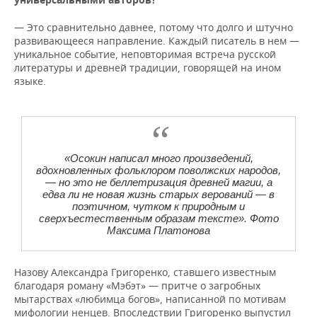
— Это сравнительно давнее, потому что долго и штучно
развивающееся направление. Каждый писатель в нем —
уникальное событие, неповторимая встреча русской
литературы и древней традиции, говорящей на ином
языке.
«Осокин написал много произведений,
вдохновленных фольклором поволжских народов,
— но это не беллетризация древней магии, а
едва ли не новая жизнь старых верований — в
поэтичном, чутком к природным и
сверхъестественным образам тексте». Фото
Максима Платонова
Назову Александра Григоренко, ставшего известным
благодаря роману «Мэбэт» — притче о загробных
мытарствах «любимца богов», написанной по мотивам
мифологии ненцев. Впоследствии Григоренко выпустил