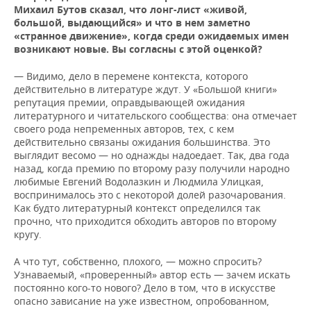
ВОДНЫЕ ВИДЫ СПОРТА
ОБРАЗОВАНИЕ
Михаил Бутов сказал, что лонг-лист «живой,
большой, выдающийся» и что в нем заметно
ХОККЕЙ С МЯЧОМ
ПРОИСШЕСТВИЯ
«странное движение», когда среди ожидаемых имен
возникают новые. Вы согласны с этой оценкой?
— Видимо, дело в перемене контекста, которого
действительно в литературе ждут. У «Большой книги»
репутация премии, оправдывающей ожидания
литературного и читательского сообщества: она отмечает
своего рода непременных авторов, тех, с кем
действительно связаны ожидания большинства. Это
выглядит весомо — но однажды надоедает. Так, два года
назад, когда премию по второму разу получили народно
любимые Евгений Водолазкин и Людмила Улицкая,
воспринималось это с некоторой долей разочарования.
Как будто литературный контекст определился так
прочно, что приходится обходить авторов по второму
кругу.
А что тут, собственно, плохого, — можно спросить?
Узнаваемый, «проверенный» автор есть — зачем искать
постоянно кого-то нового? Дело в том, что в искусстве
опасно зависание на уже известном, опробованном,