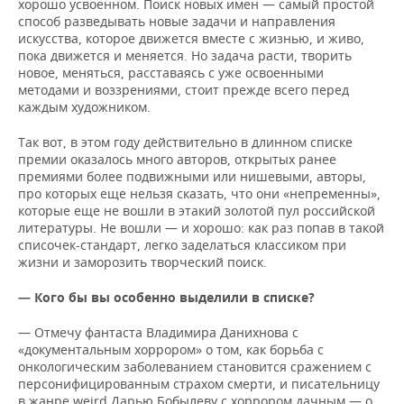
хорошо усвоенном. Поиск новых имен — самый простой
способ разведывать новые задачи и направления
искусства, которое движется вместе с жизнью, и живо,
пока движется и меняется. Но задача расти, творить
новое, меняться, расставаясь с уже освоенными
методами и воззрениями, стоит прежде всего перед
каждым художником.
Так вот, в этом году действительно в длинном списке
премии оказалось много авторов, открытых ранее
премиями более подвижными или нишевыми, авторы,
про которых еще нельзя сказать, что они «непременны»,
которые еще не вошли в этакий золотой пул российской
литературы. Не вошли — и хорошо: как раз попав в такой
списочек-стандарт, легко заделаться классиком при
жизни и заморозить творческий поиск.
— Кого бы вы особенно выделили в списке?
— Отмечу фантаста Владимира Данихнова с
«документальным хоррором» о том, как борьба с
онкологическим заболеванием становится сражением с
персонифицированным страхом смерти, и писательницу
в жанре weird Дарью Бобылеву с хоррором дачным — о