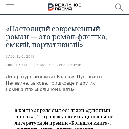
РЕГИОНЫ
«Настоящий современный
БАШКОРТОСТАН
НОВОСТИ
роман — это роман-флешка,
емкий, портативный»
ТАТАРСТАН
АНАЛИТИКА
07:00, 13.05.2018
УДМУРТИЯ
НОВОСТИ АНАЛИТИКИ
ЭКОНОМИКА
Сюжет:
Читальный зал "Реального времени"
ДЕКЛАРАЦИИ О ДОХОДАХ
НОВОСТИ ЭКОНОМИКИ
ПРОМЫШЛЕННОСТЬ
Литературный критик Валерия Пустовая о
Пелевине, Быкове, Гришковце и других
КОРОЛИ ГОСЗАКАЗА ПФО
ФИНАНСЫ
НОВОСТИ
НЕДВИЖИМОСТЬ
номинантах «Большой книги»
ПРОМЫШЛЕННОСТИ
ВУЗЫ ТАТАРСТАНА
БАНКИ
НОВОСТИ НЕДВИЖИМОСТИ
АВТО
АГРОПРОМ
В конце апреля был объявлен «длинный
КОМУ ПРИНАДЛЕЖАТ
БЮДЖЕТ
НОВОСТИ АВТО
БИЗНЕС
список» (41 произведение) национальной
ТОРГОВЫЕ ЦЕНТРЫ
МАШИНОСТРОЕНИЕ
ТАТАРСТАНА
литературной премии «Большая книга».
ИНВЕСТИЦИИ
НОВОСТИ БИЗНЕСА
ТЕХНОЛОГИИ