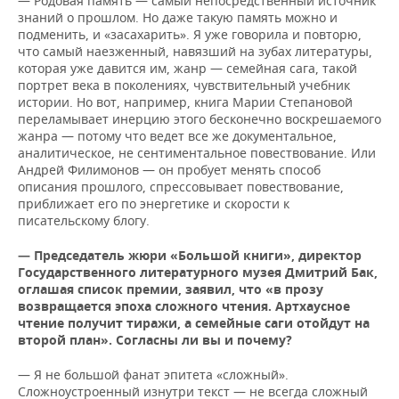
— Родовая память — самый непосредственный источник
знаний о прошлом. Но даже такую память можно и
подменить, и «засахарить». Я уже говорила и повторю,
что самый наезженный, навязший на зубах литературы,
которая уже давится им, жанр — семейная сага, такой
портрет века в поколениях, чувствительный учебник
истории. Но вот, например, книга Марии Степановой
переламывает инерцию этого бесконечно воскрешаемого
жанра — потому что ведет все же документальное,
аналитическое, не сентиментальное повествование. Или
Андрей Филимонов — он пробует менять способ
описания прошлого, спрессовывает повествование,
приближает его по энергетике и скорости к
писательскому блогу.
—
Председатель жюри «Большой книги», директор
Государственного литературного музея Дмитрий Бак,
оглашая список премии, заявил, что «в прозу
возвращается эпоха сложного чтения. Артхаусное
чтение получит тиражи, а семейные саги отойдут на
второй план».
Согласны ли вы и почему?
— Я не большой фанат эпитета «сложный».
Сложноустроенный изнутри текст — не всегда сложный