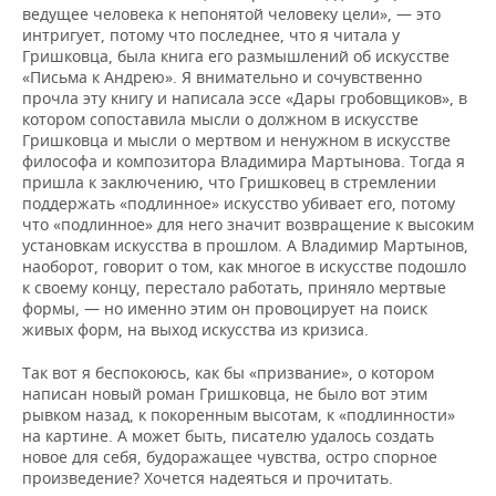
ведущее человека к непонятой человеку цели», — это
интригует, потому что последнее, что я читала у
Гришковца, была книга его размышлений об искусстве
«Письма к Андрею». Я внимательно и сочувственно
прочла эту книгу и написала эссе «Дары гробовщиков», в
котором сопоставила мысли о должном в искусстве
Гришковца и мысли о мертвом и ненужном в искусстве
философа и композитора Владимира Мартынова. Тогда я
пришла к заключению, что Гришковец в стремлении
поддержать «подлинное» искусство убивает его, потому
что «подлинное» для него значит возвращение к высоким
установкам искусства в прошлом. А Владимир Мартынов,
наоборот, говорит о том, как многое в искусстве подошло
к своему концу, перестало работать, приняло мертвые
формы, — но именно этим он провоцирует на поиск
живых форм, на выход искусства из кризиса.
Так вот я беспокоюсь, как бы «призвание», о котором
написан новый роман Гришковца, не было вот этим
рывком назад, к покоренным высотам, к «подлинности»
на картине. А может быть, писателю удалось создать
новое для себя, будоражащее чувства, остро спорное
произведение? Хочется надеяться и прочитать.