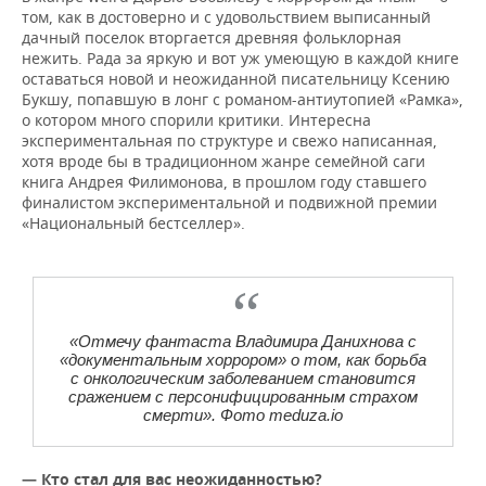
том, как в достоверно и с удовольствием выписанный
дачный поселок вторгается древняя фольклорная
нежить. Рада за яркую и вот уж умеющую в каждой книге
оставаться новой и неожиданной писательницу Ксению
Букшу, попавшую в лонг с романом-антиутопией «Рамка»,
о котором много спорили критики. Интересна
экспериментальная по структуре и свежо написанная,
хотя вроде бы в традиционном жанре семейной саги
книга Андрея Филимонова, в прошлом году ставшего
финалистом экспериментальной и подвижной премии
«Национальный бестселлер».
«Отмечу фантаста Владимира Данихнова с
«документальным хоррором» о том, как борьба
с онкологическим заболеванием становится
сражением с персонифицированным страхом
смерти». Фото meduza.io
— Кто стал для вас неожиданностью?