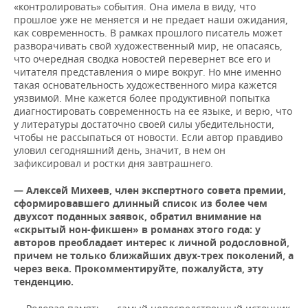
«контролировать» события. Она имела в виду, что
прошлое уже не меняется и не предает наши ожидания,
как современность. В рамках прошлого писатель может
разворачивать свой художественный мир, не опасаясь,
что очередная сводка новостей перевернет все его и
читателя представления о мире вокруг. Но мне именно
такая основательность художественного мира кажется
уязвимой. Мне кажется более продуктивной попытка
диагностировать современность на ее языке, и верю, что
у литературы достаточно своей силы убедительности,
чтобы не рассыпаться от новости. Если автор правдиво
уловил сегодняшний день, значит, в нем он
зафиксировал и ростки дня завтрашнего.
— Алексей Михеев, член экспертного совета премии,
сформировавшего длинный список из более чем
двухсот поданных заявок, обратил внимание на
«скрытый нон-фикшен» в романах этого года: у
авторов преобладает интерес к личной родословной,
причем не только ближайших двух-трех поколений, а
через века. Прокомментируйте, пожалуйста, эту
тенденцию.