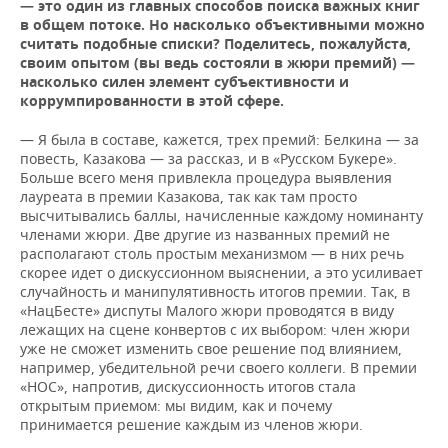
— это один из главных способов поиска важных книг
в общем потоке. Но насколько объективными можно
считать подобные списки? Поделитесь, пожалуйста,
своим опытом (вы ведь состояли в жюри премий) —
насколько силен элемент субъективности и
коррумпированности в этой сфере.
— Я была в составе, кажется, трех премий: Белкина — за
повесть, Казакова — за рассказ, и в «Русском Букере».
Больше всего меня привлекла процедура выявления
лауреата в премии Казакова, так как там просто
высчитывались баллы, начисленные каждому номинанту
членами жюри. Две другие из названных премий не
располагают столь простым механизмом — в них речь
скорее идет о дискуссионном выяснении, а это усиливает
случайность и манипулятивность итогов премии. Так, в
«НацБесте» диспуты Малого жюри проводятся в виду
лежащих на сцене конвертов с их выбором: член жюри
уже не сможет изменить свое решение под влиянием,
например, убедительной речи своего коллеги. В премии
«НОС», напротив, дискуссионность итогов стала
открытым приемом: мы видим, как и почему
принимается решение каждым из членов жюри.