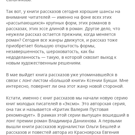
Так вот, у книги рассказов сегодня хорошие шансы на
внимание читателей — именно на фоне всех этих
«рассыпающихся» крупных форм, этих романов в
рассказах, этих эссе длиной в роман. Другое дело, что
неужели рассказ остается прежним, когда меняется
роман? Сегодня все жанры движутся, и рассказ тоже
приобретает большую открытость формы,
незавершенность, шероховатость, как бы
недоделанность — такую, в которой сквозит выход к
новым художественным решениям.
В мае выйдет книга рассказов уже упоминавшейся в
связи с лонг-листом «Большой книги» Ксении Букши. Мне
интересно, повернет ли она этот жанр новой стороной.
Кстати, именно с книг рассказов мы начали новую серию
книг молодых писателей в «Эксмо». Это авторская серия,
она так и называется «Критик Валерия Пустовая
рекомендует». В рамках этой серии выпущен вошедший в
лонг премии роман Владимира Данихнова. А первыми
вышли книги рассказов журналистки Ольги Бешлей и
рассказов и повестей автора из Красноярска Евгения