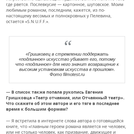
где рвется. Послевкусие — картонное, шутовское. Моим
любимым романом, последним, кажется, из по-
настоящему весомых и полнокровных у Пелевина,
остается «S.N.U.F.F.».
«Гришковец в стремлении поддержать
«подлинное» искусство убивает его, потому
что «подлинное» для него значит возвращение к
высоким установкам искусства в прошлом».
Фото filmotest.ru
— В список также попала рукопись Евгения
Гришковца «Театр отчаяния, или Отчаянный театр».
Что скажете об этом авторе и его тяге в последнее
время к большим формам?
— Я встретила в интернете слова автора о готовящейся
книге, что «главным героем романа является не человек,
или не столько человек, как призвание, движущее и