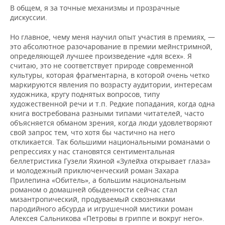
В общем, я за точные механизмы и прозрачные
дискуссии.
Но главное, чему меня научил опыт участия в премиях, —
это абсолютное разочарование в премии мейнстримной,
определяющей лучшее произведение «для всех». Я
считаю, это не соответствует природе современной
культуры, которая фрагментарна, в которой очень четко
маркируются явления по возрасту аудитории, интересам
художника, кругу поднятых вопросов, типу
художественной речи и т.п. Редкие попадания, когда одна
книга востребована разными типами читателей, часто
объясняется обманом зрения, когда люди удовлетворяют
свой запрос тем, что хотя бы частично на него
откликается. Так большими национальными романами о
репрессиях у нас становятся сентиментальная
беллетристика Гузели Яхиной «Зулейха открывает глаза»
и молодежный приключенческий роман Захара
Прилепина «Обитель», а большим национальным
романом о домашней обыденности сейчас стал
мизантропический, продуваемый сквозняками
пародийного абсурда и игрушечной мистики роман
Алексея Сальникова «Петровы в гриппе и вокруг него».