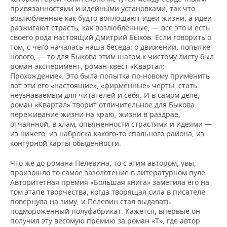
привязанностями и идейными установками, так что
возлюбленные как будто воплощают идеи жизни, а идеи
разжигают страсть, как возлюбленные, — все это и есть
своего рода настоящий Дмитрий Быков. Если говорить о
том, с чего началась наша беседа: о движении, попытке
нового, — то для Быкова этим шагом к чистому листу был
роман-эксперимент, роман-квест «Квартал:
Прохождение». Это была попытка по-новому применить
вот эти его «настоящие», «фирменные» черты, стать
неузнаваемым для читателей и себя. И в самом деле,
роман «Квартал» творит отличительное для Быкова
переживание жизни на краю, жизни в раздрае,
отчаянной, в хлам, опьяненности страстями и идеями —
из ничего, из наброска какого-то спального района, из
контурной карты обыденности.
Что же до романа Пелевина, то с этим автором, увы,
произошло то самое зазолотение в литературном пуле.
Авторитетная премия «Большая книга» заметила его на
том этапе творчества, когда творящая сила в писателе
повернула на зиму, и Пелевин стал выдавать
подмороженный полуфабрикат. Кажется, впервые он
получил эту весомую премию за роман «Т», где автор