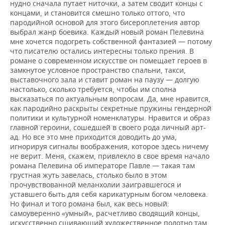
нудно сначала путает ниточки, а затем сводит концы с
концами, и становится смешно только оттого, что
пародийной основой для этого бисероплетения автор
выбрал жанр боевика. Каждый новый роман Пелевина
мне хочется подогреть собственной фантазией — потому
что писателю остались интересны только прения. В
романе о современном искусстве он помещает героев в
замкнутое условное пространство спальни, такси,
выставочного зала и ставит роман на паузу — долгую
настолько, сколько требуется, чтобы им сполна
высказаться по актуальным вопросам. Да, мне нравится,
как пародийно раскрыты секретные пружины гендерной
политики и культурной номенклатуры. Нравится и образ
главной героини, сошедшей в своего рода личный арт-
ад. Но все это мне приходится доводить до ума,
игнорируя сигналы воображения, которое здесь ничему
не верит. Меня, скажем, привлекло в свое время начало
романа Пелевина об императоре Павле — такая там
грустная жуть завелась, столько было в этом
прочувствованной меланхолии заигравшегося и
уставшего быть для себя карикатурным богом человека.
Но финал и того романа был, как весь новый:
самоуверенно «умный», расчетливо сводящий концы,
искусственно сшивающий художественное полотно там,