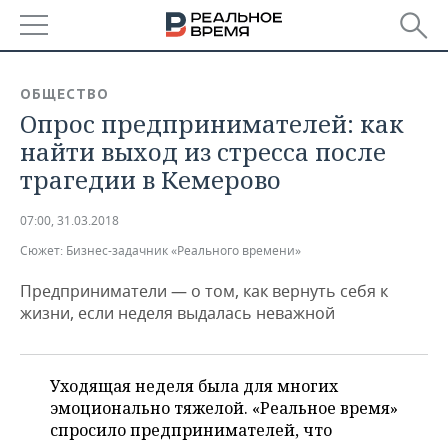
РЕГИОНЫ
ОБЩЕСТВО
Опрос предпринимателей: как
БАШКОРТОСТАН
НОВОСТИ
найти выход из стресса после
ТАТАРСТАН
АНАЛИТИКА
трагедии в Кемерово
УДМУРТИЯ
НОВОСТИ АНАЛИТИКИ
ЭКОНОМИКА
07:00, 31.03.2018
Сюжет:
Бизнес-задачник «Реального времени»
ДЕКЛАРАЦИИ О ДОХОДАХ
НОВОСТИ ЭКОНОМИКИ
ПРОМЫШЛЕННОСТЬ
Предприниматели — о том, как вернуть себя к
КОРОЛИ ГОСЗАКАЗА ПФО
ФИНАНСЫ
НОВОСТИ
НЕДВИЖИМОСТЬ
жизни, если неделя выдалась неважной
ПРОМЫШЛЕННОСТИ
ВУЗЫ ТАТАРСТАНА
БАНКИ
НОВОСТИ НЕДВИЖИМОСТИ
АВТО
АГРОПРОМ
Уходящая неделя была для многих
КОМУ ПРИНАДЛЕЖАТ
БЮДЖЕТ
НОВОСТИ АВТО
БИЗНЕС
эмоционально тяжелой. «Реальное время»
ТОРГОВЫЕ ЦЕНТРЫ
МАШИНОСТРОЕНИЕ
ТАТАРСТАНА
спросило предпринимателей, что
ИНВЕСТИЦИИ
НОВОСТИ БИЗНЕСА
ТЕХНОЛОГИИ