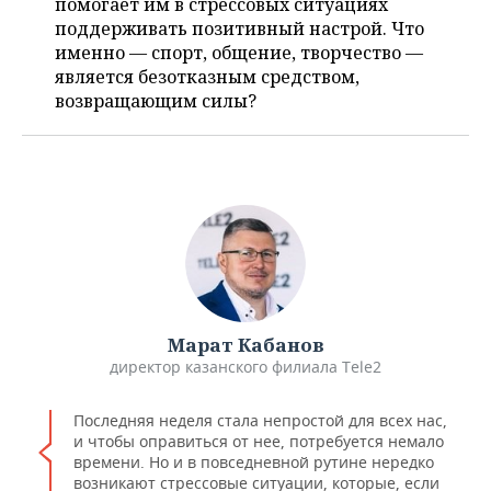
помогает им в стрессовых ситуациях
НЕФТЕХИМИЯ
поддерживать позитивный настрой. Что
РОЗНИЧНАЯ ТОРГОВЛЯ
НОВОСТИ ТЕХНОЛОГИЙ
МЕРОПРИЯТИЯ
именно — спорт, общение, творчество —
НЕФТЬ
является безотказным средством,
ТРАНСПОРТ
IT
НОВОСТИ МЕРОПРИЯТИЙ
СПОРТ
возвращающим силы?
ОПК
УСЛУГИ
МЕДИА
ВЫЕЗДНАЯ РЕДАКЦИЯ
НОВОСТИ СПОРТА
ОБЩЕСТВО
ЭНЕРГЕТИКА
ТЕЛЕКОММУНИКАЦИИ
БИЗНЕС-БРАНЧИ
ФУТБОЛ
НОВОСТИ ОБЩЕСТВА
ФОТОГАЛЕРЕЯ
ONLINE-КОНФЕРЕНЦИИ
ХОККЕЙ
ВЛАСТЬ
СЮЖЕТЫ
ОТКРЫТАЯ ЛЕКЦИЯ
БАСКЕТБОЛ
ИНФРАСТРУКТУРА
СПРАВОЧНИК
ВОЛЕЙБОЛ
ИСТОРИЯ
СПИСОК ПЕРСОН
Марат Кабанов
ПОЛНАЯ ВЕРСИЯ
директор казанского филиала Tele2
КИБЕРСПОРТ
КУЛЬТУРА
СПИСОК КОМПАНИЙ
Последняя неделя стала непростой для всех нас,
и чтобы оправиться от нее, потребуется немало
ФИГУРНОЕ КАТАНИЕ
МЕДИЦИНА
времени. Но и в повседневной рутине нередко
возникают стрессовые ситуации, которые, если