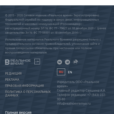
© 2015 - 2026 Сетевое издание «Реальное время» Зарегистрировано
Федеральной службой по надзору в сфере связи, информационных
технологий и массовых коммуникаций (Роскомнадзор) –
регистрационный номер ЭЛ № ФС 77 - 79627 от 18 декабря 2020 г. (ранее
свидетельство Эл № ФС 77-59331 от 18 сентября 2014 г.)
Использование материалов Реального Времени разрешено только с
предварительного согласия правообладателей, упоминание сайта и
прямая гиперссылка обязательны при частичном или полном
воспроизведении материалов.
18+
RU
EN
РЕДАКЦИЯ
РЕКЛАМА
Учредитель ООО «Реальное
ПРАВОВАЯ ИНФОРМАЦИЯ
время»
Главный редактор Саушина А.А.
ПОЛИТИКА О ПЕРСОНАЛЬНЫХ
Телефон редакции: +7 (843) 222-
ДАННЫХ
90-80
info@realnoevremya.ru
Полная версия